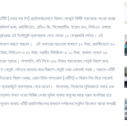
টি (ওভার দ্যা টপ) প্ল্যাটফর্মগুলোতে বিকাশ পেমেন্টে নির্দিষ্ট প্যাকেজে পাওয়া যাচ্ছে
যাটফর্ম বঙ্গো, র‍্যাবিটহোল, রেডিও জি, সিনেম্যাটিক, ইরোস নাও, লিস্টএন, হাঙ্গামা
গ্রাহকরা এই ইনস্ট্যান্ট ক্যাশব্যাক পেতে পারেন ১৫ ফেব্রুয়ারি পর্যন্ত। এই
ক উপভোগ করতে পারবেন। এই অফারের আওতায় বঙ্গোতে ৫০ টাকা, র‍্যাবিটহোলে ৯৯
াকা, লিস্টএন-এ ৪৯ টাকা, স্বাধীন মিউজিক-এ ২০ টাকা, হাঙ্গামা প্লেতে ৯৯
 পারেন গ্রাহক। পাশাপাশি, সনি লিভে ৩৩৮ টাকার প্যাকেজের পেমেন্ট বিকাশ করে
 পেমেন্ট গেটওয়ে ব্যবহার করে বিকাশে পেমেন্ট দেয়া একদমই সহজ। প্রথমে ওটিটি
 গেটওয়েতে বিকাশ নম্বর, ওয়ান টাইম পাসওয়ার্ড (ওটিপি) ও বিকাশ পিন দিয়ে সহজেই
াশ অ্যাকাউন্টে ক্যাশব্যাক পেয়ে যাবেন। উল্লেখ্য, নিজেদের সুবিধামতো সময়ে এবং
িত্রসহ নানান ওয়েব সিরিজ দেখার সুবিধা থাকায় মানুষের কাছে দ্রুত জনপ্রিয় হয়ে
সুযোগ থাকায় ওটিটি প্ল্যাটফর্মগুলোর মাধ্যমে দর্শকদের দৈনন্দিন বিনোদন আরো সাশ্রয়ী