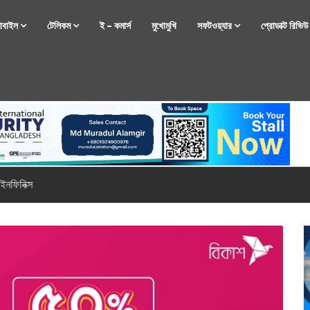
োবাইল
টেলিকম
ই – কমার্স
মুখোমুখি
সফটওয়্যার
প্রোডাক্ট রিভি
্টফোন নিয়ে আসছে রিয়েলমি