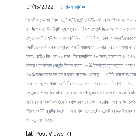
01/13/2022
মোবাইল ব্যাংকিং
সিনিউজ ডেস্ক:
‘বিকাশ এন্টারটেইনমেন্ট ফেস্টিভাল’-এ জনপ্রিয় অ্যাপ ও ওটি
৫০% পর্যন্ত ইনস্ট্যান্ট ক্যাশব্যাক। বিকাশ পেমেন্ট দিয়ে অ্যাপ ও ওয়েব প্ল্
প্লে, স্বাধীন মিউজিক এবং সনি লিভ এর নির্দিষ্ট প্যাকেজ সাবস্ক্রাইব করে 
ফেস্টিভাল-এ একজন গ্রাহক একটি প্ল্যাটফর্মে একবারই এই ক্যাশব্যা
টাকা, রেডিও জি-তে ২০ টাকা, সিনেম্যাটিকে ৪৯ টাকা, ইরোস নাও-এ ৪৯ ট
টাকার প্যাকেজের পেমেন্ট বিকাশ করলে ৫০% ইনস্ট্যান্ট ক্যাশব্যাক পেতে
৪০% ক্যাশব্যাক উপভোগ করার সুযোগও থাকছে। ওটিটি প্ল্যাটফর্মগুলোতে
অ্যাপে পছন্দের প্যাকেজ নির্বাচন করতে হবে। পরের ধাপে বিকাশ পেমেন্ট
পেমেন্ট সম্পন্ন করা যাবে। সফলভাবে পেমেন্টের সাথে সাথেই গ্রাহক বিক
স্থানে একাধিক ডিভাইসে নিরবচ্ছিন্নভাবে খেলা, বিনোদনমূলক নাটক, চলচ্চ
উঠছে ওটিটি প্ল্যাটফর্মগুলো। আর বিকাশ পেমেন্টে সহজেই সাবস্ক্রাইব করার 
ও আনন্দময় হয়েছে।
Post Views: 71