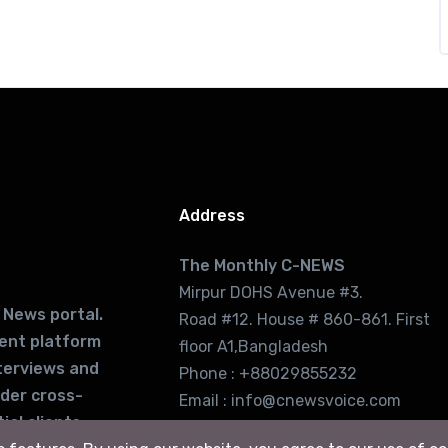
Address
The Monthly C-NEWS
Mirpur DOHS Avenue #3.
 News portal.
Road #12. House # 860-861. First
lent platform
floor A1,Bangladesh
terviews and
Phone : +88029855232
ider cross-
Email : info@cnewsvoice.com
ial clients
cnewsvoice2002@gmail.com