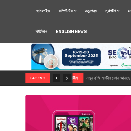
হোম পেইজ
কম্পিউটেক
নতুনপন্য
ল্যাপটপ
ম
স্টার্টআপ
ENGLISH NEWS
মোবাইল
নতুন সি-সিরিজ স্মার
LATEST