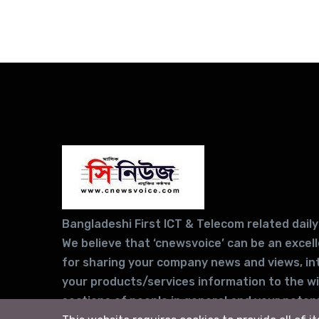
Bangladeshi First ICT & Telecom related daily
We believe that ‘cnewsvoice’ can be an excel
for sharing your company news and views, in
your products/services information to the w
sections of people in general and your potent