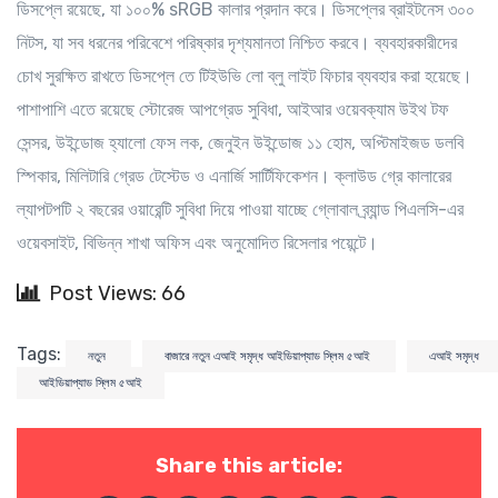
ডিসপ্লে রয়েছে, যা ১০০% sRGB কালার প্রদান করে। ডিসপ্লের ব্রাইটনেস ৩০০
নিটস, যা সব ধরনের পরিবেশে পরিষ্কার দৃশ্যমানতা নিশ্চিত করবে। ব্যবহারকারীদের
চোখ সুরক্ষিত রাখতে ডিসপ্লে তে টিইউভি লো ব্লু লাইট ফিচার ব্যবহার করা হয়েছে।
পাশাপাশি এতে রয়েছে স্টোরেজ আপগ্রেড সুবিধা, আইআর ওয়েবক্যাম উইথ টফ
সেন্সর, উইন্ডোজ হ্যালো ফেস লক, জেনুইন উইন্ডোজ ১১ হোম, অপ্টিমাইজড ডলবি
স্পিকার, মিলিটারি গ্রেড টেস্টেড ও এনার্জি সার্টিফিকেশন। ক্লাউড গ্রে কালারের
ল্যাপটপটি ২ বছরের ওয়ারেন্টি সুবিধা দিয়ে পাওয়া যাচ্ছে গ্লোবাল ব্র্যান্ড পিএলসি-এর
ওয়েবসাইট, বিভিন্ন শাখা অফিস এবং অনুমোদিত রিসেলার পয়েন্টে।
Post Views: 66
Tags:
নতুন
বাজারে নতুন এআই সমৃদ্ধ আইডিয়াপ্যাড স্লিম ৫আই
এআই সমৃদ্ধ
আইডিয়াপ্যাড স্লিম ৫আই
Share this article: