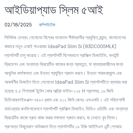
আইডিয়াপ্যাড স্লিম ৫আই
02/18/2025
কম্পিউটেক
সিনিউজ ডেস্ক:
লেনোভো বিশ্বের অন্যতম শীর্ষস্থানীয় প্রযুক্তি ব্র্যান্ড, বাংলাদেশের
বাজারে নতুন এআই পাওয়ারড IdeaPad Slim 5i (83DC005MLK)
ল্যাপটপটি চালু করেছে। এই ল্যাপটপটি বিশেষভাবে গ্রাফিক্স ডিজাইনিং, কনটেন্ট
ক্রিয়েশন এবং অন্যান্য ক্রিয়েটিভ কাজের জন্য প্রস্তুত, যা ব্যবহারকারীদের জন্য
আধুনিক কার্যক্ষমতা এবং উন্নত প্রযুক্তি প্রদান করবে। উন্নত পারফরম্যান্স এবং
আকর্ষণীয় ডিজাইন দিতে লেনোভো IdeaPad Slim 5i ল্যাপটপটিতে ব্যবহার করা
হয়েছে ৪.৫ গিগাহার্জ ইন্টেল কোর আল্ট্রা ফাইভ-১২৫ H প্রসেসর, ১৬ জিবি
ডিডিআরফাইভএক্স-৭৪৬৭ র‍্যাম এবং ৫১২ জিবি জেন৪ এসএসডি। এই শক্তিশালী
হার্ডওয়্যার কনফিগারেশনে ল্যাপটপটি গ্রাফিক্স ডিজাইন, ভিডিও এডিটিং এবং অন্যান্য
ক্রিয়েটিভ কাজে দ্রুত কাজ করার সক্ষমতা প্রদান করবে, যা দেখতে খুব স্লিম।
প্রাণবন্ত ভিজ্যুয়াল অভিজ্ঞতা দিতে ল্যাপটপটির ১৬ ইঞ্চি আইপিএস এন্টি গ্লেয়ার