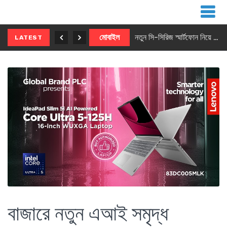
নতুন ৫জি মাস্টার ফোন আনছে ইনফিনিক্স
মোবাইল
নতুন সি-সিরিজ স্মার্টফোন নিয়ে আসছে রিয়েলমি
LATEST
বাজারে নতুন এআই সমৃদ্ধ