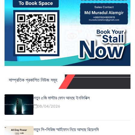
সাম্প্রতিক প্রকাশিত নিউজ সমূহ
নতুন ৫জি মাস্টার ফোন আনছে ইনফিনিক্স
08/04/2026
নতুন সি-সিরিজ স্মার্টফোন নিয়ে আসছে রিয়েলমি