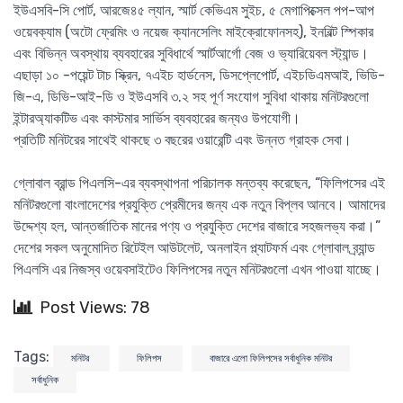
ইউএসবি-সি পোর্ট, আরজে৪৫ ল্যান, স্মার্ট কেভিএম সুইচ, ৫ মেগাপিক্সেল পপ-আপ
ওয়েবক্যাম (অটো ফ্রেমিং ও নয়েজ ক্যানসেলিং মাইক্রোফোনসহ), ইনবিল্ট স্পিকার
এবং বিভিন্ন অবস্থায় ব্যবহারের সুবিধার্থে স্মার্টআর্গো বেজ ও ভ্যারিয়েবল স্ট্যান্ড।
এছাড়া ১০ -পয়েন্ট টাচ স্ক্রিন, ৭এইচ হার্ডনেস, ডিসপ্লেপোর্ট, এইচডিএমআই, ভিডি-
জি-এ, ডিভি-আই-ডি ও ইউএসবি ৩.২ সহ পূর্ণ সংযোগ সুবিধা থাকায় মনিটরগুলো
ইন্টারঅ্যাকটিভ এবং কাস্টমার সার্ভিস ব্যবহারের জন্যও উপযোগী।
প্রতিটি মনিটরের সাথেই থাকছে ৩ বছরের ওয়ারেন্টি এবং উন্নত গ্রাহক সেবা।
গ্লোবাল ব্রান্ড পিএলসি-এর ব্যবস্থাপনা পরিচালক মন্তব্য করেছেন, “ফিলিপসের এই
মনিটরগুলো বাংলাদেশের প্রযুক্তি প্রেমীদের জন্য এক নতুন বিপ্লব আনবে। আমাদের
উদ্দেশ্য হল, আন্তর্জাতিক মানের পণ্য ও প্রযুক্তি দেশের বাজারে সহজলভ্য করা।”
দেশের সকল অনুমোদিত রিটেইল আউটলেট, অনলাইন প্ল্যাটফর্ম এবং গ্লোবাল ব্র্যান্ড
পিএলসি এর নিজস্ব ওয়েবসাইটেও ফিলিপসের নতুন মনিটরগুলো এখন পাওয়া যাচ্ছে।
Post Views: 78
Tags:
মনিটর
ফিলিপস
বাজারে এলো ফিলিপসের সর্বাধুনিক মনিটর
সর্বাধুনিক