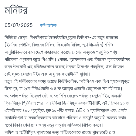
মনিটর
05/07/2025
কম্পিউটেক
সিনিউজ ডেস্ক
: বিশ্ববিখ্যাত ইলেকট্রনিক্স ব্র্যান্ড ফিলিপস-এর নতুন মডেলের
(ইভনিয়া গেইমিং, বিজনেস সিরিজ, ক্রিয়েটর সিরিজ, স্মুথ টাচস্ক্রীন) মনিটর
আনুষ্ঠানিকভাবে বাংলাদেশে বাজারজাত করেছে দেশের অন্যতম প্রযুক্তি পণ্য
পরিবেশক গ্লোবাল ব্রান্ড পিএলসি। গেমার, প্রফেশনাল এবং বিজনেস ব্যবহারকারীদের
জন্য উপযোগী এই মনিটরগুলোতে রয়েছে উন্নত ডিসপ্লে প্রযুক্তি, উচ্চ রিফ্রেশ
রেট, দ্রুত রেসপন্স টাইম এবং আধুনিক কানেক্টিভিটি সুবিধা।
নতুন এই মনিটরগুলোর মধ্যে রয়েছে কিউডিওলিড, আইপিএস এবং ভিএ প্যানেলযুক্ত
ডিসপ্লে, যা ২কে কিউএইচডি ও ৪কে আলট্রা এইচডি রেজুলেশন সাপোর্ট করে।
৩৬০হার্জ পর্যন্ত রিফ্রেশ রেট, ০.০৫ মিলি সেকেন্ড পর্যন্ত রেসপন্স টাইম, এএমডি
ফ্রি-সিঙ্ক প্রিমিয়াম প্রো, এনভিডিয়া জি-সিঙ্ক কম্প্যাটিবিলিটি, এইচডিআর ১০ ও
এইচডিআর ৪০০ প্রযুক্তি, ট্রু ১০-বিট কালার, ΔE < ২ ক্যালিব্রেশন এবং এআই
অ্যামবিগ্লো যা স্বয়ংক্রিয়ভাবে আলোকে পরিবেশ ও কনটেন্ট অনুযায়ী সমন্বয় করার
মতো ফিচার গেমারদের জন্য নতুন মাত্রার অভিজ্ঞতা নিশ্চিত করবে।
অফিস ও মাল্টিটাস্কিং ব্যবহারের জন্য মনিটরগুলোতে রয়েছে থান্ডারবোল্ট ৪ ও