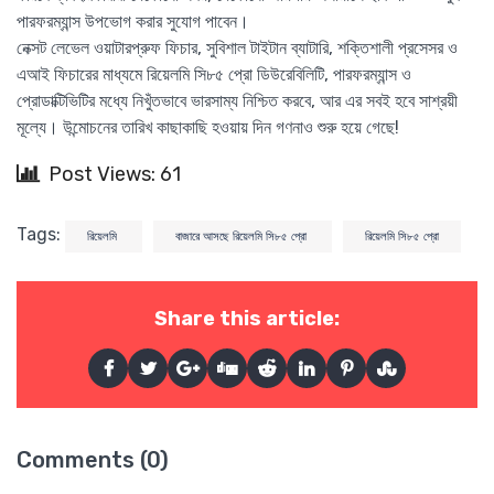
পারফরম্যান্স উপভোগ করার সুযোগ পাবেন।
নেক্সট লেভেল ওয়াটারপ্রুফ ফিচার, সুবিশাল টাইটান ব্যাটারি, শক্তিশালী প্রসেসর ও
এআই ফিচারের মাধ্যমে রিয়েলমি সি৮৫ প্রো ডিউরেবিলিটি, পারফরম্যান্স ও
প্রোডাক্টিভিটির মধ্যে নিখুঁতভাবে ভারসাম্য নিশ্চিত করবে, আর এর সবই হবে সাশ্রয়ী
মূল্যে। উন্মোচনের তারিখ কাছাকাছি হওয়ায় দিন গণনাও শুরু হয়ে গেছে!
Post Views: 61
Tags:
রিয়েলমি
বাজারে আসছে রিয়েলমি সি৮৫ প্রো
রিয়েলমি সি৮৫ প্রো
Share this article:
Comments (0)