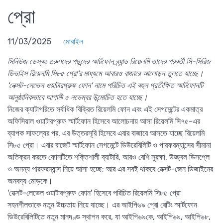
প্রো
11/03/2025
মোবাইল
সিনিউজ ডেস্ক
: তরুণদের পছন্দের স্মার্টফোন ব্র্যান্ড রিয়েলমি তাদের পরবর্তী সি-সিরিজ
ডিভাইস রিয়েলমি সি৮৫ প্রো'র মাধ্যমে আবারও বাজারে আলোড়ন তুলতে যাচ্ছে।
'নেক্সট-লেভেল ওয়াটারপ্রুফ ফোন' নামে পরিচিত এই বহুল প্রতীক্ষিত স্মার্টফোনটি
আনুষ্ঠানিকভাবে আগামী ৫ নভেম্বর উন্মোচিত হতে যাচ্ছে।
নিজের ক্যাটাগরিতে সর্বাধিক বিক্রিত রিয়েলমি ফোন এবং এই সেগমেন্টের একমাত্র
অফিসিয়াল ওয়াটারপ্রুফ স্মার্টফোন হিসেবে আলোচনায় আসা রিয়েলমি সি৭৫-এর
ব্যাপক সাফল্যের পর, এর উত্তরসূরি হিসেবে এবার বাজারে আসতে যাচ্ছে রিয়েলমি
সি৮৫ প্রো। এবার বাজেট স্মার্টফোন সেগমেন্টে ডিউরেবিলিটি ও পারফরম্যান্সের সীমানা
অতিক্রম করতে ফোনটিতে শক্তিশালী ব্যাটারি, আরও বেশি সুরক্ষা, উজ্জ্বল ডিসপ্লে
ও অনন্য পারফরম্যান্স নিয়ে আসা হচ্ছে; আর এর সবই থাকবে নেক্সট-জেন ডিজাইনের
অনবদ্য মোড়কে।
'নেক্সট-লেভেল ওয়াটারপ্রুফ ফোন' হিসেবে পরিচিত রিয়েলমি সি৮৫ প্রো
সহনশীলতাকে নতুন উচ্চতায় নিয়ে যাচ্ছে। এর আইপি৬৯ প্রো রেটিং স্মার্টফোন
ডিউরেবিলিটিতে নতুন মানদণ্ড স্থাপন করে, যা আইপি৬৯কে, আইপি৬৯, আইপি৬৮,