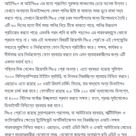
আইপি৬৭ বা আইপি৬৬ এর মতো প্রচলিত সুরক্ষার মানগুলোর চেয়ে অনেক উন্নত।
যেখানে অন্যান্য ডিভাইসগুলো কেবল পানির ছিটা বা সামান্য সময় ডুবে থাকা সহ্য
করতে পারে, সেখানে রিয়েলমি সি৮৫ প্রো চরম সহনশীলতার জন্য বিশেষভাবে তৈরি।
এটি ৬০ দিনের মতো দীর্ঘ সময় পানির নিচে টিকে থাকতে পারে, পানির উচ্চচাপ
প্রতিরোধ করতে পারে; এমনকি গরম পানি বা কফি পড়লেও এর পারফরম্যান্সে কোনো
প্রভাব পড়ে না। আর এই অসাধারণ বিষয়টি রিয়েলমি সি৮৫ প্রো'কে এই সেগমেন্টের
সবচেয়ে সুরক্ষিত ও নির্ভরযোগ্য ফোন হিসেবে প্রতিষ্ঠিত করে। সক্ষম, কার্যকর ও
দীর্ঘসময় ধরে নির্ভরযোগ্য ফোন ব্যবহার করতে চান এমন ব্যবহারকারীদের জন্য এটি
একদম যথার্থ হবে।
শক্তির দিক থেকেও রিয়েলমি সি৮৫ প্রো অনন্য। এতে ব্যবহৃত হয়েছে সুবিশাল
৭০০০ মিলিঅ্যাম্পিয়ার টাইটান ব্যাটারি, যা দিনভর নিরবচ্ছিন্ন ব্যবহার নিশ্চিত করবে।
এছাড়াও এতে রয়েছে ১০ ওয়াট রিভার্স চার্জিং ফিচার, যার মাধ্যমে অন্য ডিভাইসও
সহজে চার্জ করা যাবে। ফোনটিতে রয়েছে ৬.৮ ইঞ্চি ১২০ হার্জ অ্যামোলেড ডিসপ্লে,
যা ৪০০০ নিটসের সর্বোচ্চ উজ্জ্বলতা প্রদান করতে সক্ষম। ফলে, প্রখর সূর্যালোকেও
ডিভাইসটি নিশ্চিন্তে ব্যবহার করা যাবে।
সি৮৫ প্রো'তে রয়েছে স্ন্যাপড্রাগন প্রসেসর, যা আউটডোর ব্যবহার, মাল্টিটাস্কিং ও
ফটোগ্রাফির ক্ষেত্রে ইন্টেলিজেন্ট অপটিমাইজেশন সহ নিরবচ্ছিন্ন এআই-সক্ষম
পারফরম্যান্স নিশ্চিত করবে। এছাড়াও,
এআই এডিট জিনি ও এআই আউটডোর মোডের
কারণে ব্যবহারকারীরা যেকোনো সময়, যেকোনো জায়গায় অনায়াসে ছবি এডিট ও স্মুথ