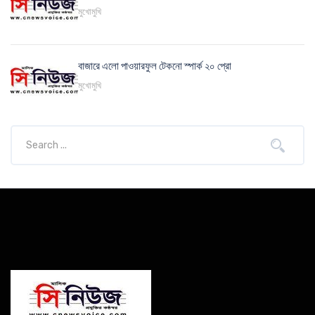
মুখোমুখি
বাজারে এলো পাওয়ারফুল টেকনো স্পার্ক ২০ প্রো
মুখোমুখি