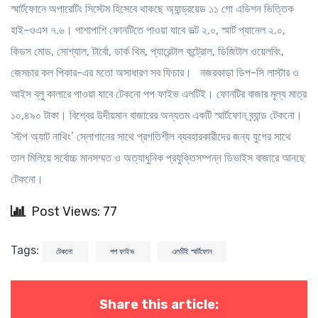
স্মার্টফোনে অপারেটিং সিস্টেম হিসেবে থাকছে অ্যান্ড্রয়েড ১১ গো এডিশন ভিত্তিক
হাই-ওএস ৭.৬। পাশাপাশি ফোনটিতে পাওয়া যাবে ভল্ট ২.০, স্মার্ট প্যানেল ২.০,
কিডস মোড, সোশ্যাল, টার্বো, ডার্ক থিম, প্যারেন্টাল কন্ট্রোল, ডিজিটাল ওয়েলবিং,
জেসচার কল পিকার-এর মতো অসাধারণ সব ফিচার। নজরকাড়া ডিপ-সি লাস্টার ও
আইস ব্লু কালারে পাওয়া যাবে টেকনো পপ ফাইভ এলটিই। ফোনটির বাজার মূল্য মাত্র
১০,৪৯০ টাকা। বিশ্বের উদীয়মান বাজারের অন্যতম একটি স্মার্টফোন ব্র্যান্ড টেকনো।
‘স্টপ অ্যাট নাথিং’ স্লোগানের সাথে প্রগতিশীল ব্যবহারকারীদের জন্য যুগের সাথে
তাল মিলিয়ে সর্বোচ্চ মানসম্মত ও অত্যাধুনিক প্রযুক্তিসম্পন্ন ডিভাইস বাজারে আনছে
টেকনো।
Post Views: 77
Tags:
টেকনো
পপ ফাইভ
এলটিই স্মার্টফোন
Share this article: