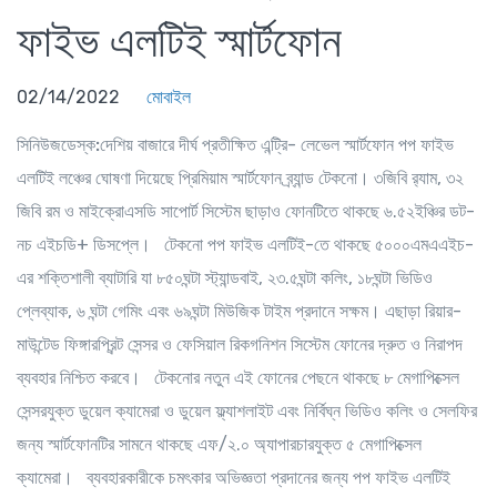
ফাইভ এলটিই স্মার্টফোন
02/14/2022
মোবাইল
সিনিউজডেস্ক:
দেশিয় বাজারে দীর্ঘ প্রতীক্ষিত এন্ট্রি- লেভেল স্মার্টফোন পপ ফাইভ
এলটিই লঞ্চের ঘোষণা দিয়েছে প্রিমিয়াম স্মার্টফোন ব্র্যান্ড টেকনো। ৩জিবি র‍্যাম, ৩২
জিবি রম ও মাইক্রোএসডি সাপোর্ট সিস্টেম ছাড়াও ফোনটিতে থাকছে ৬.৫২ইঞ্চির ডট-
নচ এইচডি+ ডিসপ্লে। টেকনো পপ ফাইভ এলটিই-তে থাকছে ৫০০০এমএএইচ-
এর শক্তিশালী ব্যাটারি যা ৮৫০ঘন্টা স্ট্যান্ডবাই, ২৩.৫ঘন্টা কলিং, ১৮ঘন্টা ভিডিও
প্লেব্যাক, ৬ ঘন্টা গেমিং এবং ৬৯ঘন্টা মিউজিক টাইম প্রদানে সক্ষম। এছাড়া রিয়ার-
মাউন্টেড ফিঙ্গারপ্রিন্ট সেন্সর ও ফেসিয়াল রিকগনিশন সিস্টেম ফোনের দ্রুত ও নিরাপদ
ব্যবহার নিশ্চিত করবে। টেকনোর নতুন এই ফোনের পেছনে থাকছে ৮ মেগাপিক্সেল
সেন্সরযুক্ত ডুয়েল ক্যামেরা ও ডুয়েল ফ্ল্যাশলাইট এবং নির্বিঘ্ন ভিডিও কলিং ও সেলফির
জন্য স্মার্টফোনটির সামনে থাকছে এফ/২.০ অ্যাপারচারযুক্ত ৫ মেগাপিক্সেল
ক্যামেরা। ব্যবহারকারীকে চমৎকার অভিজ্ঞতা প্রদানের জন্য পপ ফাইভ এলটিই