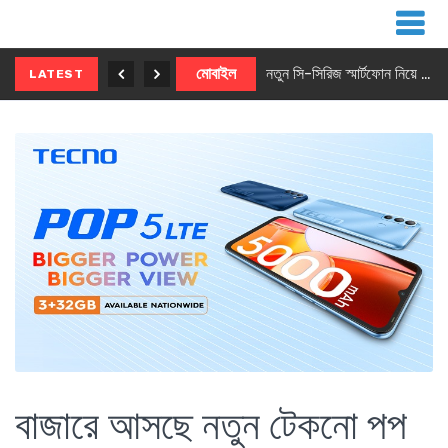
নতুন ৫জি মাস্টার ফোন আনছে ইনফিনিক্স
মোবাইল
নতুন সি-সিরিজ স্মার্টফোন নিয়ে আসছে রিয়েলমি
LATEST
বাজারে আসছে নতুন টেকনো পপ