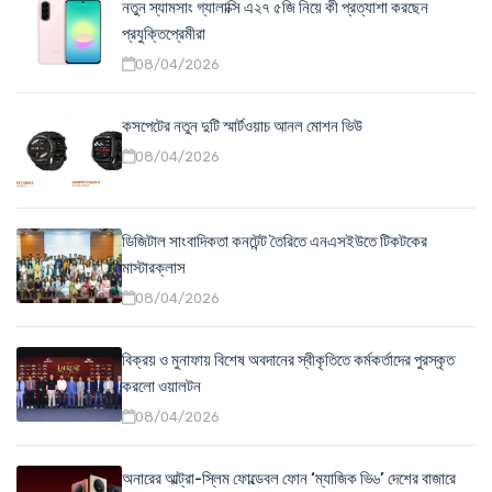
নতুন স্যামসাং গ্যালাক্সি এ২৭ ৫জি নিয়ে কী প্রত্যাশা করছেন
প্রযুক্তিপ্রেমীরা
08/04/2026
কসপেটের নতুন দুটি স্মার্টওয়াচ আনল মোশন ভিউ
08/04/2026
ডিজিটাল সাংবাদিকতা কনটেন্ট তৈরিতে এনএসইউতে টিকটকের
মাস্টারক্লাস
08/04/2026
বিক্রয় ও মুনাফায় বিশেষ অবদানের স্বীকৃতিতে কর্মকর্তাদের পুরস্কৃত
করলো ওয়ালটন
08/04/2026
অনারের আল্ট্রা-স্লিম ফোল্ডেবল ফোন ‘ম্যাজিক ভি৬’ দেশের বাজারে