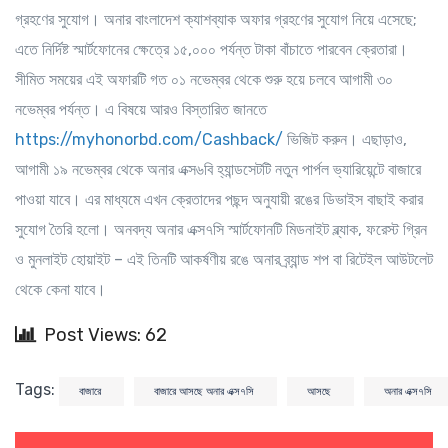
গ্রহণের সুযোগ। অনার বাংলাদেশ ক্যাশব্যাক অফার গ্রহণের সুযোগ নিয়ে এসেছে;
এতে নির্দিষ্ট স্মার্টফোনের ক্ষেত্রে ১৫,০০০ পর্যন্ত টাকা বাঁচাতে পারবেন ক্রেতারা।
সীমিত সময়ের এই অফারটি গত ০১ নভেম্বর থেকে শুরু হয়ে চলবে আগামী ৩০
নভেম্বর পর্যন্ত। এ বিষয়ে আরও বিস্তারিত জানতে
https://myhonorbd.com/Cashback/
ভিজিট করুন। এছাড়াও,
আগামী ১৯ নভেম্বর থেকে অনার এক্স৬বি হ্যান্ডসেটটি নতুন পার্পল ভ্যারিয়েন্টে বাজারে
পাওয়া যাবে। এর মাধ্যমে এখন ক্রেতাদের পছন্দ অনুযায়ী রঙের ডিভাইস বাছাই করার
সুযোগ তৈরি হলো। অনবদ্য অনার এক্স৭সি স্মার্টফোনটি মিডনাইট ব্ল্যাক, ফরেস্ট গ্রিন
ও মুনলাইট হোয়াইট – এই তিনটি আকর্ষণীয় রঙে অনার ব্র্যান্ড শপ বা রিটেইল আউটলেট
থেকে কেনা যাবে।
Post Views: 62
Tags:
বাজারে
বাজারে আসছে অনার এক্স৭সি
আসছে
অনার এক্স৭সি