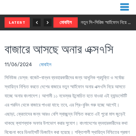
নতুন ৫জি মাস্টার ফোন আনছে ইনফিনিক্স
মোবাইল
নতুন সি-সিরিজ স্মার্টফোন নিয়ে আসছে রিয়েলমি
LATEST
বাজারে আসছে অনার এক্স৭সি
11/06/2024
মোবাইল
সিনিউজ ডেস্ক
: বাজেট-বান্ধব ব্যবহারকারীদের জন্য আধুনিক প্রযুক্তি ও সর্বোচ্চ
স্থায়িত্ব নিশ্চিত করতে দেশের বাজারে নতুন স্মার্টফোন অনার এক্স৭সি নিয়ে আসতে
যাচ্ছে অনার বাংলাদেশ। আগামী ১১ নভেম্বর উন্মোচিত হতে যাওয়া এই হ্যান্ডসেটটি
এর পরদিন থেকে বাজারে পাওয়া যাবে; তবে, এর প্রি-বুকিং শুরু হচ্ছে আগেই।
এছাড়া, ক্রেতাদের জন্য আরও বেশি স্বাচ্ছন্দ্য নিশ্চিত করতে এই পুরো মাস জুড়েই
থাকছে ক্যাশব্যাক অফার উপভোগ করার সুযোগ। বাংলাদেশের ব্যবহারকারীদের কথা
বিবেচনা করে ডিভাইসটি ডিজাইন করা হয়েছে। শক্তিশালী স্থায়িত্ব নিশ্চিতের প্রমাণ