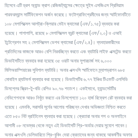
হিসেবে এটি ড্রপ অ্যান্ড ক্রাশ রেজিজট্যান্সের ক্ষেত্রে সুইস এসজিএস প্রিমিয়াম
পারফরম্যান্স সার্টিফিকেশন অর্জন করেছে। ফটোগ্রাফিপ্রেমীদের জন্য স্মার্টফোনটিতে
১০৮ মেগাপিক্সেল আলট্রা-ক্লিয়ার মেইন ক্যামেরা (এফ/১.৭৫) ব্যবহার করা
হয়েছে। পাশাপাশি, রয়েছে ৮ মেগাপিক্সেল ফ্রন্ট ক্যামেরা (এফ/২.০) ও এআই
ইন্টেগ্রেশন সহ ২ মেগাপিক্সেল ডেপথ ক্যামেরা (এফ/২.৪)। ব্যবহারকারীদের
প্রতিদিনের কাজকে আরও বেশি নিরবচ্ছিন্ন করতে এবং ব্যাটারি লাইফ এক্সটেন্ড করতে
ডিভাইসটিতে ব্যবহার করা হয়েছে ৩৫ ওয়াট অনার সুপারচার্জ সহ ৬,০০০
মিলিঅয়াম্পিয়ারের সুবিশাল ব্যাটারি। অনার এক্স৭সি স্মার্টফোনে স্ন্যাপড্রাগন ৬৮৫
মোবাইল প্ল্যাটফর্ম ব্যবহার করা হয়েছে। ডিভাইসটির ৬.৭৭ ইঞ্চির টিএফটি এলসিডি
ডিসপ্লের স্ক্রিন-টু-বডি রেশিও ৯০.৭৬ শতাংশ। একইসাথে, হ্যান্ডসেটটির
নেভিগেশনকে আরও নিখুঁত করতে এর ডিসপ্লেতে ১২০ হার্জ রিফ্রেশ রেট ব্যবহার করা
হয়েছে। এমনকি, সরাসরি সূর্যের আলোয় পরিচ্ছন্ন দেখার অভিজ্ঞতা নিশ্চিত করতে
এতে ৮৫০ নিট ব্রাইটনেস ব্যবহার করা হয়েছে। ক্রেতারা অনার শপ ও অনলাইনে
আগামী ০৮ নভেম্বর থেকে নতুন এই ডিভাইসটি প্রি-অর্ডার দেয়ার সুযোগ পাবেন।
অনার এক্স৭সি ডেলিভারিতে প্রি-বুকিং দেয়া ক্রেতাদের জন্য থাকছে আকর্ষণীয় অফার