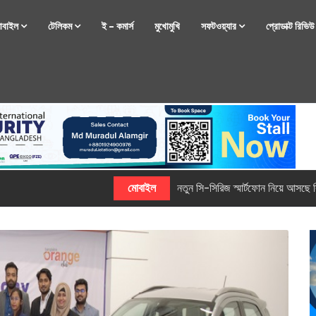
োবাইল
টেলিকম
ই – কমার্স
মুখোমুখি
সফটওয়্যার
প্রোডাক্ট রিভি
্টফোন নিয়ে আসছে রিয়েলমি