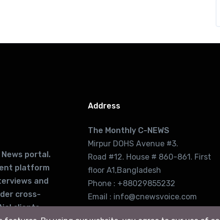
Address
The Monthly C-NEWS
Mirpur DOHS Avenue #3.
 News portal.
Road #12. House # 860-861. First
lent platform
floor A1,Bangladesh
terviews and
Phone : +88029855232
ider cross-
Email : info@cnewsvoice.com
ial clients
cnewsvoice2002@gmail.com