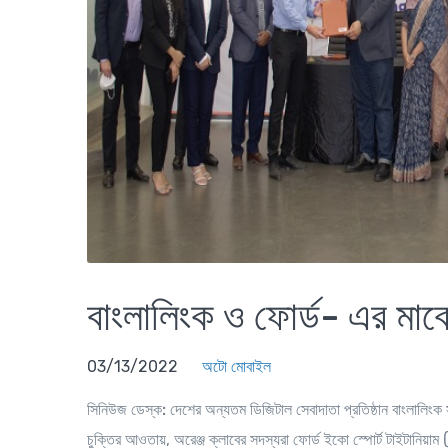
বাংলালিংক ও ফোর্ড- এর মাঝে 
03/13/2022
অটো মোবাইল
সিনিউজ ডেস্ক:
দেশের অন্যতম ডিজিটাল সেবাদাতা প্রতিষ্ঠান বাংলালিংক 
চুক্তির আওতায়, অরেঞ্জ ক্লাবের সদস্যরা ফোর্ড ইকো স্পোর্ট টাইটানিয়াম