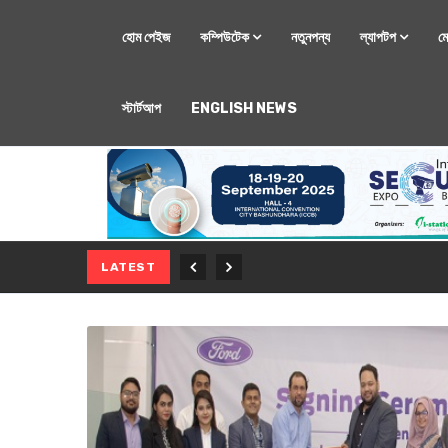
হোম পেইজ
কম্পিউটেক
নতুনপন্য
ল্যাপটপ
ম
স্টার্টআপ
ENGLISH NEWS
মোবাইল
নতুন সি-সিরিজ স্মার
LATEST