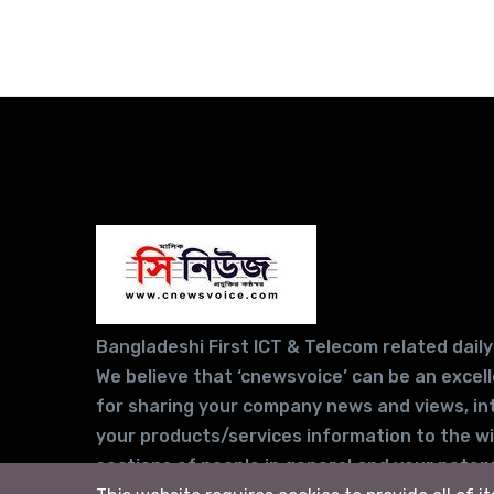
Bangladeshi First ICT & Telecom related daily
We believe that ‘cnewsvoice’ can be an excel
for sharing your company news and views, in
your products/services information to the w
sections of people in general and your potent