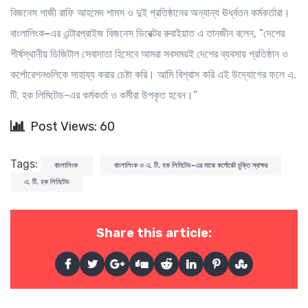
বিজনেস গাজী রাফি আহমেদ শামস ও দুই প্রতিষ্ঠানের অন্যান্য ঊর্ধ্বতন কর্মকর্তারা।
বাংলালিংক-এর এন্টারপ্রাইজ বিজনেস ডিরেক্টর রুবাইয়াত এ তানজীন
বলেন, “দেশের
শীর্ষস্থানীয় ডিজিটাল সেবাদাতা হিসেবে আমরা সবসময়ই দেশের ব্যবসায় প্রতিষ্ঠান ও
কর্পোরেশনগুলিকে সাহায্য করার চেষ্টা করি। আমি বিশ্বাস করি এই উদ্যোগের ফলে এ.
টি. হক লিমিটেড-এর কর্মকর্তা ও কর্মীরা উপকৃত হবেন।”
Post Views: 60
Tags:
বাংলালিংক
বাংলালিংক ও এ. টি. হক লিমিটেড-এর মাঝে কর্পোরেট চুক্তি স্বাক্ষর
এ. টি. হক লিমিটেড
Share this article: