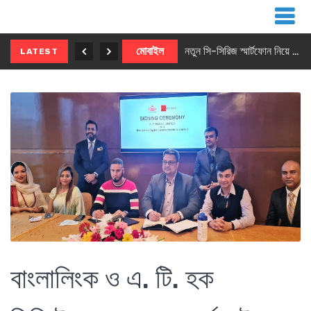
নতুন ৫জি মাস্টার ফোন আনছে ইনফিনিক্স
মোবাইল
নতুন সি-সিরিজ স্মার্টফোন নিয়ে আসছে রিয়েলমি
LATEST
বাংলালিংক ও এ. টি. হক