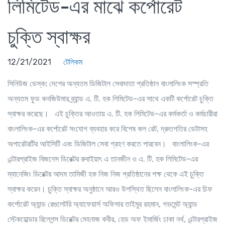
লিমিটেড-এর মাঝে কর্পোরেট
চুক্তি স্বাক্ষর
12/21/2021
টেলিকম
সিনিউজ ডেস্ক:
দেশের অন্যতম ডিজিটাল সেবাদাতা প্রতিষ্ঠান বাংলালিংক সস্প্রতি
অন্যতম ফুড কনজিউমার ব্র্যান্ড এ. টি. হক লিমিটেড-এর সাথে একটি কর্পোরেট চুক্তি
স্বাক্ষর করেছে।
এই চুক্তির আওতায় এ. টি. হক লিমিটেড-এর কর্মকর্তা ও কর্মচারীরা
বাংলালিংক-এর কর্পোরেট সংযোগ ব্যবহার করে বিশেষ কল রেট, দ্রুতগতির ডেটাসহ
অপারেটরটির আইসিটি এবং ডিজিটাল সেবা গ্রহণ করতে পারবেন। বাংলালিংক-এর
এন্টারপ্রাইজ বিজনেস ডিরেক্টর রুবাইয়াৎ এ তানজীন ও এ. টি. হক লিমিটেড-এর
ম্যানেজিং ডিরেক্টর আদম তামিজী হক নিজ নিজ প্রতিষ্ঠানের পক্ষ থেকে এই চুক্তি
স্বাক্ষর করেন। চুক্তি স্বাক্ষর অনুষ্ঠানে আরও উপস্থিত ছিলেন বাংলালিংক-এর চিফ
কর্পোরেট অ্যান্ড রেগুলেটরি অ্যাফেয়ার্স অফিসার তাইমুর রহমান, গভমেন্ট অ্যান্ড
স্টেকহোল্ডার রিলেশন্স ডিরেক্টর মেহনাজ কবীর, হেড অফ ইমার্জিং ঢাকা নর্থ, এন্টারপ্রাইজ