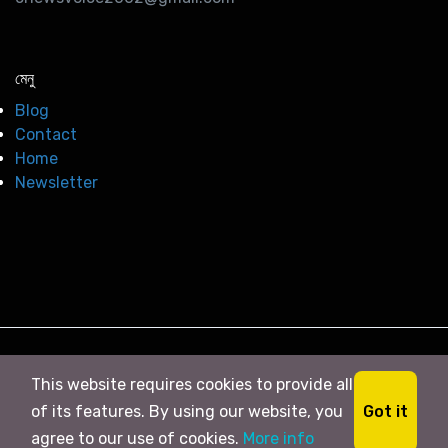
মেনু
Blog
Contact
Home
Newsletter
© 2026
সি নিউজ
. All right Reserved
This website requires cookies to provide all
Got it
of its features. By using our website, you
agree to our use of cookies.
More info