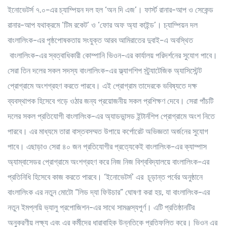
ইনোভেটর্স ৭.০-এর চ্যাম্পিয়ন দল হল ‘অন দি এজ’। ফার্স্ট রানার-আপ ও সেকেন্ড
রানার-আপ যথাক্রমে ‘টিম রকেট’ ও ‘ফোর অফ অ্যা কাইন্ড’। চ্যাম্পিয়ন দল
বাংলালিংক-এর পৃষ্ঠপোষকতায় সংযুক্ত আরব আমিরাতের দুবাই-এ অবস্থিত
বাংলালিংক-এর স্বত্বাধিকারী কোম্পানি ভিওন-এর কার্যালয় পরিদর্শনের সুযোগ পাবে।
সেরা তিন দলের সকল সদস্য বাংলালিংক-এর ফ্ল্যাগশিপ স্ট্র্যাটেজিক অ্যাসিস্টেন্ট
প্রোগ্রামে অংশগ্রহণ করতে পারবে। এই প্রোগ্রাম তাদেরকে ভবিষ্যতে দক্ষ
ব্যবস্থাপক হিসেবে গড়ে ওঠার জন্য প্রয়োজনীয় সকল প্রশিক্ষণ দেবে। সেরা পাঁচটি
দলের সকল প্রতিযোগী বাংলালিংক-এর অ্যাডভান্সড ইন্টার্নশিপ প্রোগ্রামে অংশ নিতে
পারবে। এর মাধ্যমে তারা বাস্তবসম্মত উপায়ে কর্পোরেট অভিজ্ঞতা অর্জনের সুযোগ
পাবে। এছাড়াও সেরা ৪০ জন প্রতিযোগীর প্রত্যেকেই বাংলালিংক-এর ক্যাম্পাস
অ্যাম্বাসেডর প্রোগ্রামে অংশগ্রহণ করে নিজ নিজ বিশ্ববিদ্যালয়ে বাংলালিংক-এর
প্রতিনিধি হিসেবে কাজ করতে পারবে। ‘ইনোভেটর্স’ এর চূড়ান্ত পর্বের অনুষ্ঠানে
বাংলালিংক এর নতুন মোটো “লিড দ্যা ফিউচার” ঘোষণা করা হয়, যা বাংলালিংক-এর
নতুন ইমপ্লয়ি ভ্যালু প্রপোজিশন-এর সাথে সামঞ্জস্যপূর্ণ। এটি প্রতিষ্ঠানটির
অনুকরণীয় লক্ষ্য এবং এর কর্মীদের ধারাবাহিক উন্নতিকে প্রতিফলিত করে।
ভিওন
এর