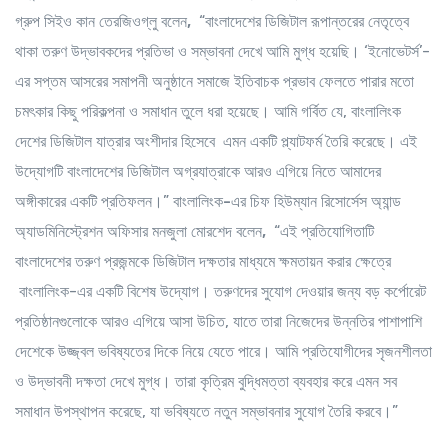
গ্রুপ সিইও কান
তেরজিওগ্লু
বলেন
,
“বাংলাদেশের ডিজিটাল রূপান্তরের নেতৃত্বে
থাকা তরুণ উদ্ভাবকদের প্রতিভা ও সম্ভাবনা দেখে আমি মুগ্ধ হয়েছি। ‘ইনোভেটর্স’-
এর সপ্তম আসরের সমাপনী অনুষ্ঠানে সমাজে ইতিবাচক প্রভাব ফেলতে পারার মতো
চমৎকার কিছু পরিকল্পনা ও সমাধান তুলে ধরা হয়েছে। আমি গর্বিত যে, বাংলালিংক
দেশের ডিজিটাল যাত্রার অংশীদার হিসেবে এমন একটি প্ল্যাটফর্ম তৈরি করেছে। এই
উদ্যোগটি বাংলাদেশের ডিজিটাল অগ্রযাত্রাকে আরও এগিয়ে নিতে আমাদের
অঙ্গীকারের একটি প্রতিফলন।”
বাংলালিংক
-এর
চিফ হিউম্যান রিসোর্সেস অ্যান্ড
অ্যাডমিনিস্ট্রেশন অফিসার
মনজুলা মোরশেদ
বলেন
,
“এই প্রতিযোগিতাটি
বাংলাদেশের তরুণ প্রজন্মকে ডিজিটাল দক্ষতার মাধ্যমে ক্ষমতায়ন করার ক্ষেত্রে
বাংলালিংক-এর একটি বিশেষ উদ্যোগ। তরুণদের সুযোগ দেওয়ার জন্য বড় কর্পোরেট
প্রতিষ্ঠানগুলোকে আরও এগিয়ে আসা উচিত, যাতে তারা নিজেদের উন্নতির পাশাপাশি
দেশেকে উজ্জ্বল ভবিষ্যতের দিকে নিয়ে যেতে পারে। আমি প্রতিযোগীদের সৃজনশীলতা
ও উদ্ভাবনী দক্ষতা দেখে মুগ্ধ। তারা কৃত্রিম বুদ্ধিমত্তা ব্যবহার করে এমন সব
সমাধান উপস্থাপন করেছে, যা ভবিষ্যতে নতুন সম্ভাবনার সুযোগ তৈরি করবে।”