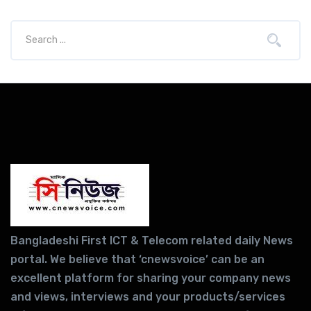
Bangladeshi First ICT & Telecom related daily News
portal. We believe that ‘cnewsvoice’ can be an
excellent platform for sharing your company news
and views, interviews and your products/services