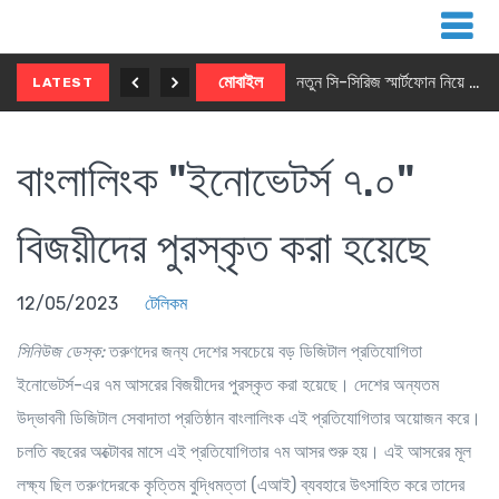
নতুন ৫জি মাস্টার ফোন আনছে ইনফিনিক্স
মোবাইল
নতুন সি-সিরিজ স্মার্টফোন নিয়ে আসছে রিয়েলমি
LATEST
বাংলালিংক "ইনোভেটর্স ৭.০"
বিজয়ীদের পুরস্কৃত করা হয়েছে
12/05/2023
টেলিকম
সিনিউজ ডেস্ক
:
তরুণদের জন্য দেশের সবচেয়ে বড় ডিজিটাল প্রতিযোগিতা
ইনোভেটর্স-এর ৭ম আসরের বিজয়ীদের পুরস্কৃত করা হয়েছে। দেশের অন্যতম
উদ্ভাবনী ডিজিটাল সেবাদাতা প্রতিষ্ঠান বাংলালিংক এই প্রতিযোগিতার অয়োজন করে।
চলতি বছরের অক্টোবর মাসে এই প্রতিযোগিতার ৭ম আসর শুরু হয়। এই আসরের মূল
লক্ষ্য ছিল তরুণদেরকে কৃত্তিম বুদ্ধিমত্তা (এআই) ব্যবহারে উৎসাহিত করে তাদের