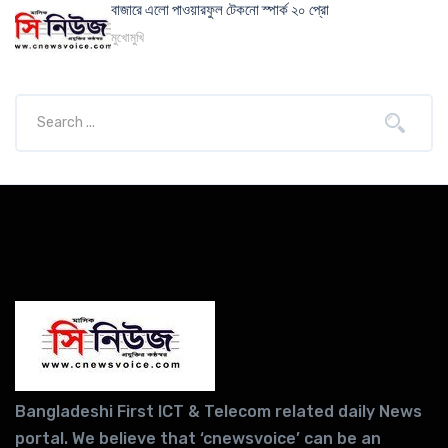
বাজারে এলো পাওয়ারফুল টেকনো স্পার্ক ২০ প্রো
মুখোমুখি
Bangladeshi First ICT & Telecom related daily News
portal. We believe that ‘cnewsvoice’ can be an