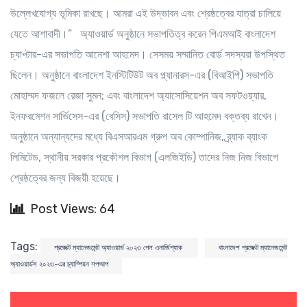
উল্লেখযোগ্য ভূমিকা রাখছে। আমরা এই উদ্ভাবন এবং শ্রেষ্ঠত্বের যাত্রা চালিয়ে
যেতে আশাবাদী।” অ্যাওয়ার্ড অনুষ্ঠানে সভাপতিত্ব করেন পিএমআই বাংলাদেশ
চ্যাপ্টার-এর সভাপতি আনেশা আহমেদ। সেসময় সম্মানিত বোর্ড সদস্যরা উপস্থিত
ছিলেন। অনুষ্ঠানে বাংলাদেশ ইনস্টিটিউট অব প্ল্যানারস-এর (বিআইপি) সভাপতি
মোহাম্মদ ফজলে রেজা সুমন; এবং বাংলাদেশ অ্যাসোসিয়েশন অব সফটওয়্যার,
ইনফরমেশন সার্ভিসেস-এর (বেসিস) সভাপতি রাসেল টি আহমেদ বক্তব্য রাখেন।
অনুষ্ঠানে অন্যান্যদের মধ্যে বিএসআরএম গ্রুপ অব কোম্পানিজ, ব্র্যাক ব্যাংক
লিমিটেড, স্থানীয় সরকার প্রকৌশল বিভাগ (এলজিইডি) তাদের নিজ নিজ বিভাগে
শ্রেষ্ঠত্বের জন্য বিজয়ী হয়েছে।
Post Views: 64
Tags:
প্রজেক্ট ম্যানেজমেন্ট অ্যাওয়ার্ড ২০২৩ পেল এনার্জিপ্যাক
বাংলাদেশ প্রজেক্ট ম্যানেজমেন্ট
অ্যাওয়ার্ডস ২০২৩-এর চ্যাম্পিয়ন শপআপ