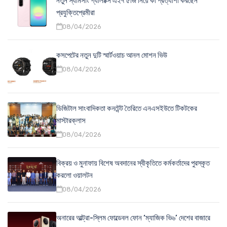
নতুন স্যামসাং গ্যালাক্সি এ২৭ ৫জি নিয়ে কী প্রত্যাশা করছেন
প্রযুক্তিপ্রেমীরা
08/04/2026
কসপেটের নতুন দুটি স্মার্টওয়াচ আনল মোশন ভিউ
08/04/2026
ডিজিটাল সাংবাদিকতা কনটেন্ট তৈরিতে এনএসইউতে টিকটকের
মাস্টারক্লাস
08/04/2026
বিক্রয় ও মুনাফায় বিশেষ অবদানের স্বীকৃতিতে কর্মকর্তাদের পুরস্কৃত
করলো ওয়ালটন
08/04/2026
অনারের আল্ট্রা-স্লিম ফোল্ডেবল ফোন ‘ম্যাজিক ভি৬’ দেশের বাজারে