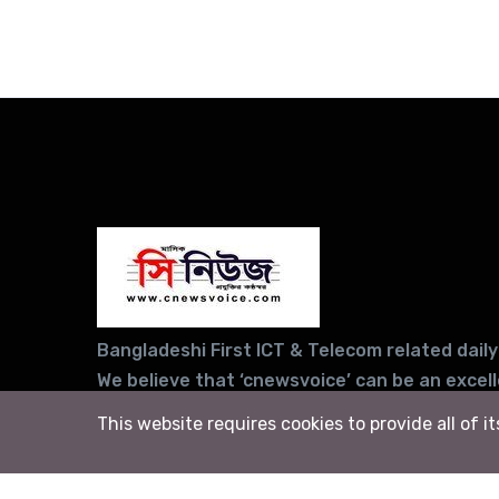
Bangladeshi First ICT & Telecom related daily
We believe that ‘cnewsvoice’ can be an excel
for sharing your company news and views, in
This website requires cookies to provide all of i
your products/services information to the w
sections of people in general and your potent