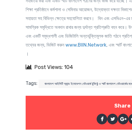
সহজতর করা এবং একটি স্মার্ট বাংলাদেশ গঠনের জন্য কাজ করে যাচ্ছে। এই
শিক্ষা প্রতিষ্ঠানে কর্মশালা ও সেমিনার আয়োজন, উদ্যোক্তা দক্ষতা বিকাশের
সহায়তা সহ বিভিন্ন ক্ষেত্রে সহযোগিতা করবে। বিন এবং এসবিএন-এর ম
সামগ্রিক সমৃদ্ধিতে অবদান রাখার জন্য দুর্দান্ত প্রতিশ্রুতি বহন করে। উ
এবং একটি সমৃদ্ধশালী এবং ডিজিটালি অন্তর্ভুক্তিমূলক জাতি গঠনে প্রতি
তথ্যের জন্য, ভিজিট করুন
www.BIIN.Network
, এবং স্মার্ট 
।
Post Views: 104
Tags:
বাংলাদেশ আইসিটি অ্যান্ড ইনোভেশন নেটওয়ার্ক (বিন) ও স্মার্ট বাংলাদেশ নেটওয়ার্কের মধ্য
Share 