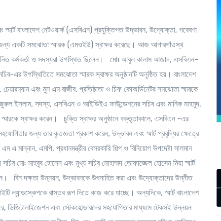
স্মার্ট বাংলাদেশ নেটওয়ার্ক (এসবিএন) প্রযুক্তিগত উদ্ভাবন, উদ্যোক্তা, গবেষণা
্ঠার জন্য একটি সমঝোতা স্মারক (এমওইউ) স্বাক্ষর করেছে। আজ আগারগাঁওস্থ
 সম্মানিত কর্মকর্তা ও সদস্যরা উপস্থিত ছিলেন। মোঃ আবুল কালাম আজাদ, এসবিএন-
য সচিব-এর উপস্থিতিতে সমঝোতা স্মারক স্বাক্ষর অনুষ্ঠানটি অনুষ্ঠিত হয়। বাংলাদেশ
 চেয়ারম্যান এবং মুন এম রাজীব, প্রতিষ্ঠাতা ও চিফ কোঅর্ডিনেটর সমঝোতা স্মারকে
োঃ মনজুরুল ইসলাম, সদস্য, এসবিএন ও আইডিইএ ফাউন্ডেশনের সচিব এবং মানিক মাহমুদ,
ারকে স্বাক্ষর করেন। চুক্তি স্বাক্ষর অনুষ্ঠানে বক্তৃতাকালে, এসবিএন -এর
িতার জন্য তার কৃতজ্ঞতা প্রকাশ করেন, উদ্ভাবন এবং স্মার্ট প্রবৃদ্ধির ক্ষেত্রে
ম এ মান্নান, এমপি, প্রধানমন্ত্রীর বেসরকারি শিল্প ও বিনিয়োগ উপদেষ্টা সালমান
সচিব মোঃ মাহবুব হোসেন এবং মুখ্য সচিব মোহাম্মদ তোফাজ্জেল হোসেন মিয়া স্মার্ট
রেন। বিন দক্ষতা উন্নয়ন, উদ্ভাবনকে উৎসাহিত করা এবং উদ্যোক্তাদের উন্নীত
টি ল্যান্ডস্কেপকে বাস্তব রূপ দিতে কাজ করে যাচ্ছে। অন্যদিকে, স্মার্ট বাংলাদেশ
 করে, ডিজিটালাইজেশন এবং স্টেকহোল্ডারদের সহযোগিতার মাধ্যমে টেকসই উন্নয়ন