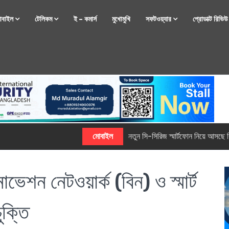
োবাইল
টেলিকম
ই – কমার্স
মুখোমুখি
সফটওয়্যার
প্রোডাক্ট রিভি
্টফোন নিয়ে আসছে রিয়েলমি
েশন নেটওয়ার্ক (বিন) ও স্মার্ট
ুক্তি