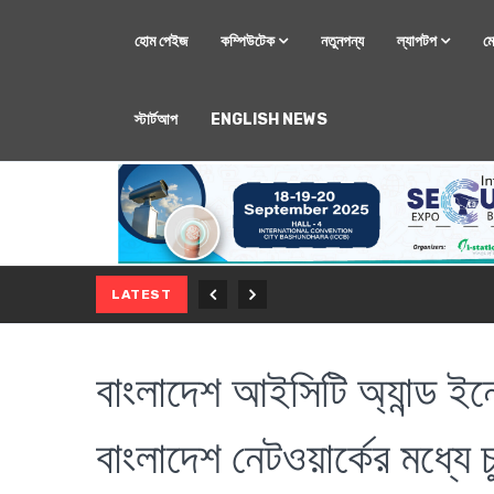
হোম পেইজ
কম্পিউটেক
নতুনপন্য
ল্যাপটপ
ম
স্টার্টআপ
ENGLISH NEWS
মোবাইল
নতুন সি-সিরিজ স্মার
LATEST
বাংলাদেশ আইসিটি অ্যান্ড ইনোভ
বাংলাদেশ নেটওয়ার্কের মধ্যে চ