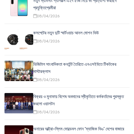
নতুন স্যামসাং গ্যালাক্সি এ২৭ ৫জি নিয়ে কী প্রত্যাশা করছেন
প্রযুক্তিপ্রেমীরা
08/04/2026
কসপেটের নতুন দুটি স্মার্টওয়াচ আনল মোশন ভিউ
08/04/2026
ডিজিটাল সাংবাদিকতা কনটেন্ট তৈরিতে এনএসইউতে টিকটকের
মাস্টারক্লাস
08/04/2026
বিক্রয় ও মুনাফায় বিশেষ অবদানের স্বীকৃতিতে কর্মকর্তাদের পুরস্কৃত
করলো ওয়ালটন
08/04/2026
অনারের আল্ট্রা-স্লিম ফোল্ডেবল ফোন ‘ম্যাজিক ভি৬’ দেশের বাজারে