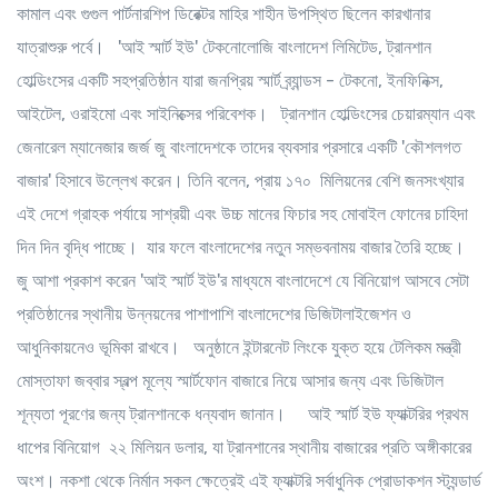
কামাল এবং গুগুল পার্টনারশিপ ডিরেক্টর মাহির শাহীন উপস্থিত ছিলেন কারখানার
যাত্রাশুরু পর্বে। 'আই স্মার্ট ইউ' টেকনোলোজি বাংলাদেশ লিমিটেড, ট্রানশান
হোল্ডিংসের একটি সহপ্রতিষ্ঠান যারা জনপ্রিয় স্মার্ট ব্র্যান্ডস - টেকনো, ইনফিনিক্স,
আইটেল, ওরাইমো এবং সাইনিক্সের পরিবেশক। ট্রানশান হোল্ডিংসের চেয়ারম্যান এবং
জেনারেল ম্যানেজার জর্জ জু বাংলাদেশকে তাদের ব্যবসার প্রসারে একটি 'কৌশলগত
বাজার' হিসাবে উল্লেখ করেন। তিনি বলেন, প্রায় ১৭০ মিলিয়নের বেশি জনসংখ্যার
এই দেশে গ্রাহক পর্যায়ে সাশ্রয়ী এবং উচ্চ মানের ফিচার সহ মোবাইল ফোনের চাহিদা
দিন দিন বৃদ্ধি পাচ্ছে। যার ফলে বাংলাদেশের নতুন সম্ভবনাময় বাজার তৈরি হচ্ছে।
জু আশা প্রকাশ করেন 'আই স্মার্ট ইউ'র মাধ্যমে বাংলাদেশে যে বিনিয়োগ আসবে সেটা
প্রতিষ্ঠানের স্থানীয় উন্নয়নের পাশাপাশি বাংলাদেশের ডিজিটালাইজেশন ও
আধুনিকায়নেও ভূমিকা রাখবে। অনুষ্ঠানে ইন্টারনেট লিংকে যুক্ত হয়ে টেলিকম মন্ত্রী
মোস্তাফা জব্বার স্বল্প মূল্যে স্মার্টফোন বাজারে নিয়ে আসার জন্য এবং ডিজিটাল
শূন্যতা পূরণের জন্য ট্রানশানকে ধন্যবাদ জানান। আই স্মার্ট ইউ ফ্যাক্টরির প্রথম
ধাপের বিনিয়োগ ২২ মিলিয়ন ডলার, যা ট্রানশানের স্থানীয় বাজারের প্রতি অঙ্গীকারের
অংশ। নকশা থেকে নির্মান সকল ক্ষেত্রেই এই ফ্যাক্টরি সর্বাধুনিক প্রোডাকশন স্ট্যন্ডার্ড