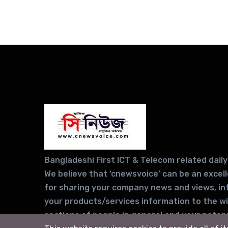
Bangladeshi First ICT & Telecom related daily
We believe that ‘cnewsvoice’ can be an excel
for sharing your company news and views, in
your products/services information to the w
sections of people in general and your potent