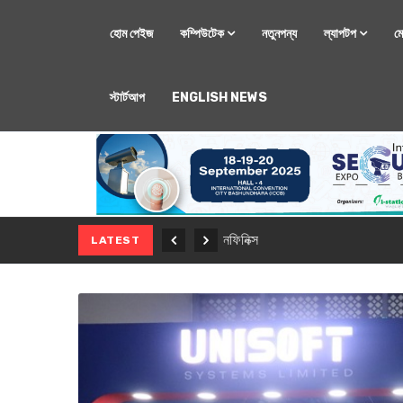
হোম পেইজ
কম্পিউটেক
নতুনপন্য
ল্যাপটপ
ম
স্টার্টআপ
ENGLISH NEWS
মোবাইল
নতুন সি-সিরিজ স্মার
LATEST