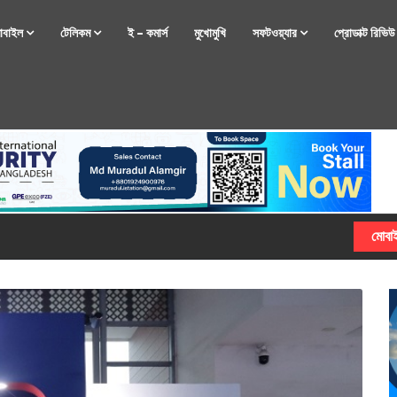
োবাইল
টেলিকম
ই – কমার্স
মুখোমুখি
সফটওয়্যার
প্রোডাক্ট রিভি
্টফোন নিয়ে আসছে রিয়েলমি