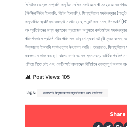
সিনিউজ ডেস্ক:
সম্প্রতি অনুষ্ঠিত বেসিস সফট এক্সপো ২০২৩ এ অংশগ্র
(ডিস্ট্রিবিউটর ইআরপি, রিটেল ইআরপি), ফিন্যান্সিয়াল সফটওয়্যার (মার্চেন্
অনুমোদিত ভ্যাট ম্যানেজমেন্ট সফটওয়্যার, পয়েন্ট অফ সেল, ই-কমার্স
বড় প্রতিষ্ঠানের জন্য গ্রাহকের প্রয়োজন অনুসারে কাস্টমাইজ সফটওয়
পরিদর্শনকালে প্রতিষ্ঠানটির পরিচালক আবু মোস্তফা চৌধুরী সুজন বলেন, আ
বিশ্বমানের ইআরপি সফটওয়্যার উৎপাদন করছি। তাছাড়াও, ফিন্যান্সিয়াল স
সফলভাবে কাজ করছে। বাংলাদেশের অনেক স্বনামধন্য আর্থিক প্রতিষ্ঠান 
এগিয়ে নিতে চাই এবং একটি স্মার্ট বাংলাদেশ বিনির্মানে গুরুত্বপূর্ণ অবদা
Post Views: 105
Tags:
বাংলাদেশেই বিশ্বমানের সফটওয়্যার উৎপাদন করছে ইউনিসফট
Share 