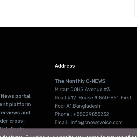
Address
The Monthly C-NEWS
Mirpur DOHS Avenue #3.
 News portal.
Road #12. House # 860-861. First
lent platform
floor A1,Bangladesh
terviews and
Phone : +88029855232
ider cross-
Email : info@cnewsvoice.com
ial clients
cnewsvoice2002@gmail.com