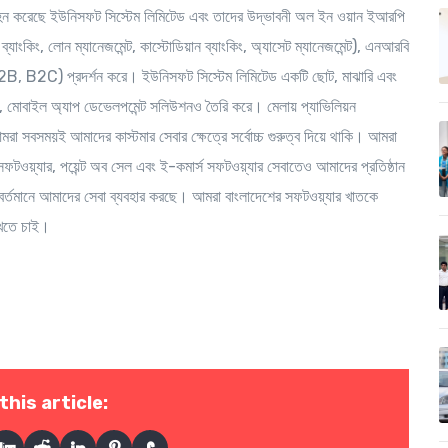
হন করেছে ইউনিসফট সিস্টেম লিমিটেড এবং তাদের উদ্ভাবনী অল ইন ওয়ান ইআরপি
ট ব্যাংকিং, লোন ম্যানেজমেন্ট, কাস্টোডিয়ান ব্যাংকিং, অ্যাসেট ম্যানেজমেন্ট), এনআরবি
 (B2B, B2C) প্রদর্শন করে। ইউনিসফট সিস্টেম লিমিটেড একটি ছোট, মাঝারি এবং
্যার, মোবাইল অ্যাপ ডেভেলপমেন্ট সলিউশনও তৈরি করে। মেলায় প্যাভিলিয়ন
মরা সবসময়ই আমাদের কাস্টমার সেবার ক্ষেত্রে সর্বোচ্চ গুরুত্ব দিয়ে থাকি। আমরা
ফটওয়্যার, পয়েন্ট অব সেল এবং ই-কমার্স সফটওয়্যার সেবাতেও আমাদের প্রতিষ্ঠান
বর্তমানে আমাদের সেবা ব্যবহার করছে। আমরা বাংলাদেশের সফটওয়্যার খাতকে
ন রাখতে চাই।
this article: