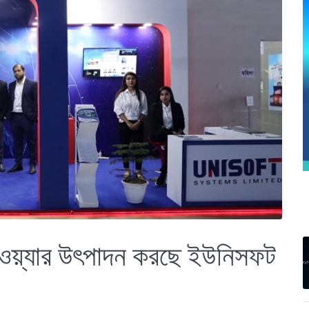
টওয়্যার উৎপাদন করছে ইউনিসফট