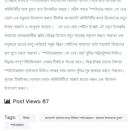
ইফেক্টের মাধ্যমে স্পাইডারম্যান ফ্যানডমের বিভিন্ন আবেগ শেয়ার করে বিশ্বের বড়
কমিউনিটির সঙ্গে যুক্ত হতে উৎসাহিত করছে। সঠিক সময়ে 'স্পাইডার-ম্যান: নো ওয়ে
হোম'-এর ফ্যান্ডম উদযাপন করতে টিকটক বাংলাদেশি কমিউনিটির জন্য বিনোদনের নতুন
উপায় প্রবর্তন ও সংযুক্ত করেছে।
নো ওয়ে হোম পোর্টাল ইফেক্ট
এই নতুন ইফেক্টের
সাহায্যে ব্যবহারকারীরা ডক্টর স্ট্রেঞ্জ হিসেবে নতুন মাত্রায় প্রবেশ করতে পারবেন এবং
শুধুমাত্র হাতের তালু দেখিয়েই সবুজ স্ক্রিন পোর্টালের সাহায্যে অতি সহজেই নিজেদের
গল্প তুলে ধরতে পারবেন। 'স্পাইডারম্যান: নো ওয়ে হোম' মুভির সাউন্ডট্র্যাক ভিডিও,
ফিল্মের সম্পূর্ণ মিউজিক্যাল স্কোর টিকটকে পাওয়া যাবে। ক্রিয়েটররা তাদের নিজস্ব
স্পাইডারম্যান ফ্যানডম ভিডিও লঞ্চের সময় আসল মুভির সুর ব্যবহার করতে পারবেন।
সুতরাং টিকটকের গ্লোবাল ফ্যান কমিউনিটিতে আজই জয়েন করুন এবং বিনোদন
উপভোগ করুন।
Post Views: 87
Tags:
টিকটক
বাংলাদেশি ফ্যানদের জন্য টিকটকে স্পাইডারম্যান- ফ্যানডম উদযাপনের সুযোগ
স্পাইডারম্যান