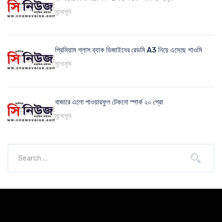
মুখোমুখি
প্রিমিয়াম গ্লাস ব্যাক ডিজাইনের রেডমি A3 নিয়ে এসেছে শাওমি
মুখোমুখি
বাজারে এলো পাওয়ারফুল টেকনো স্পার্ক ২০ প্রো
মুখোমুখি