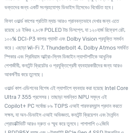
ভক্তদের জন্য একটি সংগ্রহযোগ্য ডিভাইস হিসেবেও বিবেচিত হবে।
ফিফা ওয়ার্ল্ড কাপের প্রতিটা ম্যাচ আরও প্রানবন্তভাবে দেখার জন্য এতে
রয়েছে ১৪ ইঞ্চির ২.৮কে POLED টাচ ডিসপ্লে, যা ১২০হার্জ রিফ্রেশ রেট,
১০০% DCI-P3 কালার গ্যামট এবং Dolby Vision প্রযুক্তি সমর্থন
করে। এছাড়া Wi-Fi 7, Thunderbolt 4, Dolby Atmos সমর্থিত
স্পিকার এবং প্রিমিয়াম আল্ট্রা-স্লিম ডিজাইন ল্যাপটপটিকে আধুনিক
পেশাজীবী, কনটেন্ট ক্রিয়েটর ও প্রযুক্তিপ্রেমী ব্যবহারকারীদের জন্য আরও
আকর্ষণীয় করে তুলেছে।
ওয়ার্ল্ড কাপ এডিশনের বিশেষ এই ল্যাপটপে ব্যবহার করা হয়েছে Intel Core
Ultra 7 355 প্রসেসর। তাছাড়া সমন্বিত NPU সমৃদ্ধ এই
Copilot+ PC সর্বোচ্চ ৮৯ TOPS এআই পারফরম্যান্স প্রদান করতে
সক্ষম, যা অন-ডিভাইস এআই অভিজ্ঞতা, কনটেন্ট ক্রিয়েশন এবং দৈনন্দিন
প্রোডাক্টিভিটি আরও দ্রুত ও স্মুথ করে তুলবে। পাশাপাশি ৩২জিবি
LPDDR5X র‍্যাম এবং ১টেরাবাইট PCIe Gen 4 SSD উচ্চগতির ও