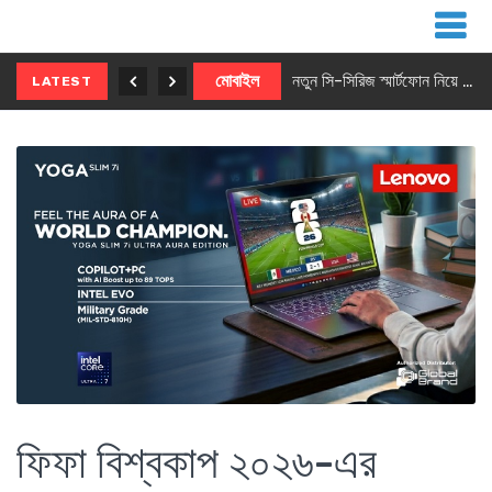
নতুন ৫জি মাস্টার ফোন আনছে ইনফিনিক্স
মোবাইল
নতুন সি-সিরিজ স্মার্টফোন নিয়ে আসছে রিয়েলমি
LATEST
ফিফা বিশ্বকাপ ২০২৬-এর