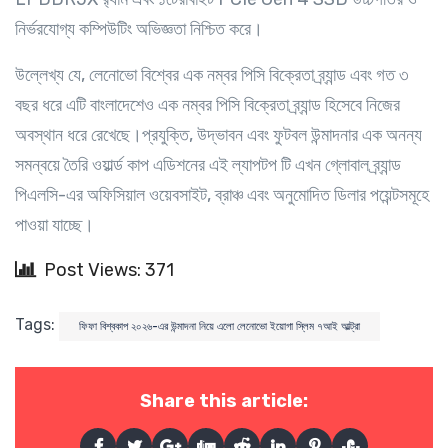
নির্ভরযোগ্য কম্পিউটিং অভিজ্ঞতা নিশ্চিত করে।
উল্লেখ্য যে, লেনোভো বিশ্বের এক নম্বর পিসি বিক্রেতা ব্র্যান্ড এবং গত ৩
বছর ধরে এটি বাংলাদেশেও এক নম্বর পিসি বিক্রেতা ব্র্যান্ড হিসেবে নিজের
অবস্থান ধরে রেখেছে।প্রযুক্তি, উদ্ভাবন এবং ফুটবল উন্মাদনার এক অনন্য
সমন্বয়ে তৈরি ওয়ার্ল্ড কাপ এডিশনের এই ল্যাপটপ টি এখন গ্লোবাল ব্র্যান্ড
পিএলসি-এর অফিসিয়াল ওয়েবসাইট, ব্রাঞ্চ এবং অনুমোদিত ডিলার পয়েন্টসমূহে
পাওয়া যাচ্ছে।
Post Views: 371
Tags:
ফিফা বিশ্বকাপ ২০২৬-এর উন্মাদনা নিয়ে এলো লেনোভো ইয়োগা স্লিম ৭আই আল্ট্রা
Share this article: