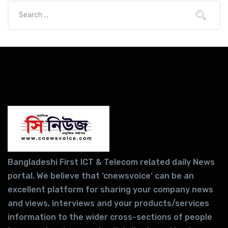
Bangladeshi First ICT & Telecom related daily News
portal. We believe that ‘cnewsvoice’ can be an
excellent platform for sharing your company news
and views, interviews and your products/services
information to the wider cross-sections of people