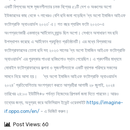
একটি বিপ্লবের
সঙ্গে
সৃজনশীলতার
চমক
বিশ্বের ৫১টি দেশ ও অঞ্চলের অপো
ইউজারদের কাছ থেকে ৭ লাখেরও বেশি ছবি জমা পড়েছিল ‘দ্য অপো ইমাজিন আইএফ
ফটোগ্রাফি অ্যাওয়ার্ডস ২০২৩’ এ। গত বছর প্যারিস ফটো ২০২৩-এ
অংশগ্রহণকারী একমাত্র স্মার্টফোন ব্র্যান্ড ছিল অপো। সেখানে অসাধারণ সব ছবি
উপস্থাপন করেছে এ স্মার্টফোন প্রযুক্তি প্রতিষ্ঠানটি। এর মধ্যে বিশ্বমানের
ফটোগ্রাফারদের তোলা ছবি সহ ২০২৩ সালের ‘দ্য অপো ইমাজিন আইএফ ফটোগ্রাফি
অ্যাওয়ার্ডস’ এর পুরস্কার পাওয়া ছবিগুলোও স্থান পেয়েছিল। এ প্রদর্শনীর মাধ্যমে
মোবাইল ফটোগ্রাফারদের কল্পনা ও সৃজনশীলতাকে একটি ব্যাপক পরিসরে সকলের
সামনে নিয়ে আসা হয়। ‘দ্য অপো ইমাজিন আইএফ ফটোগ্রাফি অ্যাওয়ার্ডস
২০২৪’ প্রতিযোগিতায় অংশগ্রহণ করতে আগ্রহীরা আগামী ২৮ জুলাই, ২০২৪
তারিখের ২৪:০০ ইউটিসি+৮ পর্যন্ত নিজেদের শিল্পকর্ম জমা দিতে পারবেন। আরও
তথ্যের জন্য, অনুগ্রহ করে অফিসিয়াল ইভেন্ট ওয়েবসাইট
https://imagine-
if.oppo.com/en/
- এ ভিজিট করুন।
Post Views: 60