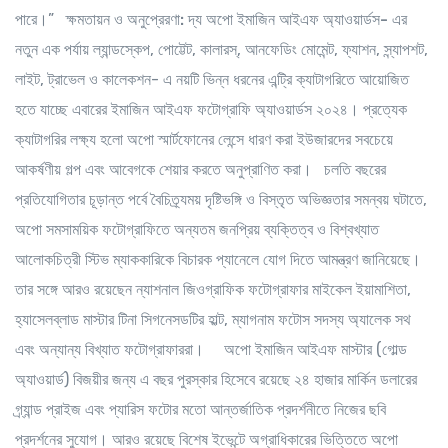
পারে।”
ক্ষমতায়ন ও অনুপ্রেরণা:
দ্য অপো ইমাজিন আইএফ অ্যাওয়ার্ডস- এর
নতুন এক পর্যায়
ল্যান্ডস্কেপ, পোট্টেট, কালারস্‌, আনফেডিং মোমেন্ট, ফ্যাশন, স্ন্যাপশট,
লাইট, ট্রাভেল ও কালেকশন- এ নয়টি ভিন্ন ধরনের এন্ট্রি ক্যাটাগরিতে আয়োজিত
হতে যাচ্ছে এবারের ইমাজিন আইএফ ফটোগ্রাফি অ্যাওয়ার্ডস ২০২৪। প্রত্যেক
ক্যাটাগরির লক্ষ্য হলো অপো স্মার্টফোনের লেন্সে ধারণ করা ইউজারদের সবচেয়ে
আকর্ষণীয় গল্প এবং আবেগকে শেয়ার করতে অনুপ্রাণিত করা। চলতি বছরের
প্রতিযোগিতার চূড়ান্ত পর্বে বৈচিত্র্যময় দৃষ্টিভঙ্গি ও বিস্তৃত অভিজ্ঞতার সমন্বয় ঘটাতে,
অপো সমসাময়িক ফটোগ্রাফিতে অন্যতম জনপ্রিয় ব্যক্তিত্ব ও বিশ্বখ্যাত
আলোকচিত্রী স্টিভ ম্যাককারিকে বিচারক প্যানেলে যোগ দিতে আমন্ত্রণ জানিয়েছে।
তার সঙ্গে আরও রয়েছেন ন্যাশনাল জিওগ্রাফিক ফটোগ্রাফার মাইকেল ইয়ামাশিতা,
হ্যাসেলব্লাড মাস্টার টিনা সিগনেসডটির হাল্ট, ম্যাগনাম ফটোস সদস্য অ্যালেক সথ
এবং অন্যান্য বিখ্যাত ফটোগ্রাফাররা। অপো ইমাজিন আইএফ মাস্টার (গোল্ড
অ্যাওয়ার্ড) বিজয়ীর জন্য এ বছর পুরস্কার হিসেবে রয়েছে ২৪ হাজার মার্কিন ডলারের
গ্র্যান্ড প্রাইজ এবং প্যারিস ফটোর মতো আন্তর্জাতিক প্রদর্শনীতে নিজের ছবি
প্রদর্শনের সুযোগ। আরও রয়েছে বিশেষ ইভেন্টে অগ্রাধিকারের ভিত্তিতে অপো