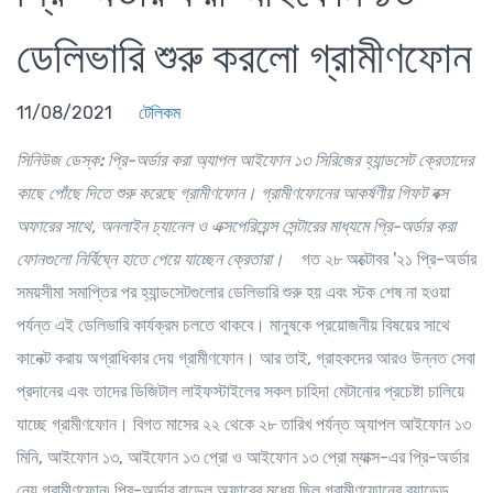
ডেলিভারি শুরু করলো গ্রামীণফোন
11/08/2021
টেলিকম
সিনিউজ ডেস্ক:
প্রি
-
অর্ডার
করা
অ্যাপল
আইফোন
১৩
সিরিজের
হ্যান্ডসেট
ক্রেতাদের
কাছে
পোঁছে
দিতে
শুরু
করেছে
গ্রামীণফোন
।
গ্রামীণফোনের
আকর্ষণীয়
গিফট
বক্স
অফারের
সাথে
,
অনলাইন
চ্যানেল
ও
এক্সপেরিয়েন্স
সেন্টারের
মাধ্যমে
প্রি
-
অর্ডার
করা
ফোনগুলো
নির্বিঘ্নে
হাতে
পেয়ে
যাচ্ছেন
ক্রেতারা
।
গত ২৮ অক্টোবর '২১ প্রি-অর্ডার
সময়সীমা সমাপ্তির পর হ্যান্ডসেটগুলোর ডেলিভারি শুরু হয় এবং স্টক শেষ না হওয়া
পর্যন্ত এই ডেলিভারি কার্যক্রম চলতে থাকবে। মানুষকে প্রয়োজনীয় বিষয়ের সাথে
কানেক্ট করায় অগ্রাধিকার দেয় গ্রামীণফোন। আর তাই, গ্রাহকদের আরও উন্নত সেবা
প্রদানের এবং তাদের ডিজিটাল লাইফস্টাইলের সকল চাহিদা মেটানোর প্রচেষ্টা চালিয়ে
যাচ্ছে গ্রামীণফোন। বিগত মাসের ২২ থেকে ২৮ তারিখ পর্যন্ত অ্যাপল আইফোন ১৩
মিনি, আইফোন ১৩, আইফোন ১৩ প্রো ও আইফোন ১৩ প্রো ম্যাক্স-এর প্রি-অর্ডার
নেয় গ্রামীণফোন৷ প্রি-অর্ডার বান্ডেল অফারের মধ্যে ছিল গ্রামীণফোনের ব্র্যান্ডেড