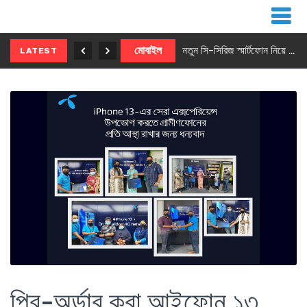
নতুন ৫জি মাস্টার ফোন আনছে ইনফিনিক্স
মোবাইল
নতুন সি-সিরিজ স্মার্টফোন নিয়ে আসছে রিয়েলমি
LATEST
প্রি-অর্ডার করা আইফোন ১৩