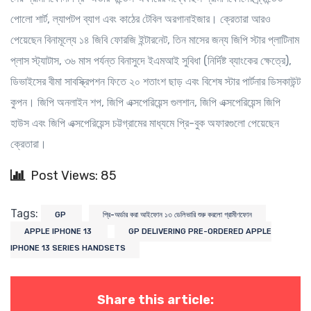
পোলো শার্ট, ল্যাপটপ ব্যাগ এবং কাঠের টেবিল অরগানাইজার। ক্রেতারা আরও
পেয়েছেন বিনামূল্যে ১৪ জিবি ফোরজি ইন্টারনেট, তিন মাসের জন্য জিপি স্টার প্লাটিনাম
প্লাস স্ট্যাটাস, ৩৬ মাস পর্যন্ত বিনাসুদে ইএমআই সুবিধা (নির্দিষ্ট ব্যাংকের ক্ষেত্রে),
ডিভাইসের বীমা সাবস্ক্রিপশন ফিতে ২০ শতাংশ ছাড় এবং বিশেষ স্টার পার্টনার ডিসকাউন্ট
কুপন। জিপি অনলাইন শপ, জিপি এক্সপেরিয়েন্স গুলশান, জিপি এক্সপেরিয়েন্স জিপি
হাউস এবং জিপি এক্সপেরিয়েন্স চট্টগ্রামের মাধ্যমে প্রি-বুক অফারগুলো পেয়েছেন
ক্রেতারা।
Post Views: 85
Tags:
GP
প্রি-অর্ডার করা আইফোন ১৩ ডেলিভারি শুরু করলো গ্রামীণফোন
APPLE IPHONE 13
GP DELIVERING PRE-ORDERED APPLE
IPHONE 13 SERIES HANDSETS
Share this article: