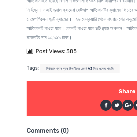
স্মার্টফোনটিতে রয়েছে বিশাল শক্তিশালী ৫০০০ মিলি অ্যাম্পিয়ার ব্যাটারি।
নির্বিঘ্নে।
এআই ডুয়াল ক্যামেরা সেটআপ
স্মার্টফোনটির ক্যামেরা ফিচার
৫ মেগাপিক্সেল ফ্রন্ট ক্যামেরা। ২৬ ফেব্রুয়ারি থেকে বাংলাদেশের অনুমো
স্মার্টফোনটি পাওয়া যাবে। ফোনটি পাওয়া যাবে দুটি র‌্যাম অপশনে। স্
মডেলটির দাম ১৩,৯৯৯ টাকা।
Post Views: 385
Tags:
প্রিমিয়াম গ্লাস ব্যাক ডিজাইনের রেডমি A3 নিয়ে এসেছে শাওমি
Share 
Comments (0)