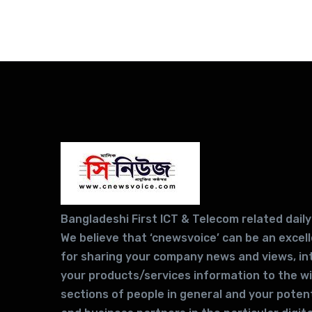
Bangladeshi First ICT & Telecom related daily
We believe that ‘cnewsvoice’ can be an excel
for sharing your company news and views, in
your products/services information to the w
sections of people in general and your potent