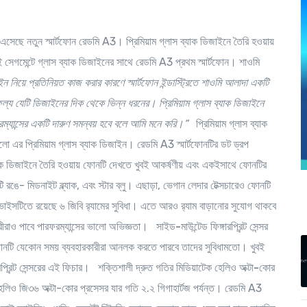
 এসেছে নতুন স্মার্টফোন রেডমি A3। প্রিমিয়াম গ্লাস ব্যাক ডিজাইনে তৈরি হওয়ায়
সেগমেন্টে গ্লাস ব্যাক ডিজাইনের সাথে রেডমি A3 প্রথম স্মার্টফোন। শাওমি
ইন নিয়ে প্রতিনিয়ত কাজ করার কারণে স্মার্টফোন ইন্ডাস্ট্রিতে শাওমি আলাদা একটি
ল্য যেটি ডিজাইনের দিক থেকে ভিন্ন ধরনের। প্রিমিয়াম গ্লাস ব্যাক ডিজাইনে
রফরম্যান্সের একটি দারুণ সমন্বয় হবে বলে আমি মনে করি।”
প্রিমিয়াম গ্লাস ব্যাক
ো এর প্রিমিয়াম গ্লাস ব্যাক ডিজাইন। রেডমি A3 স্মার্টফোনটির ডট ড্রপ
্যাক ডিজাইনে তৈরি হওয়ায় ফোনটি দেখতে খুবই আকর্ষণীয় এবং একইসাথে ফোনটির
ি রঙে- মিডনাইট ব্ল্যাক, এবং স্টার ব্লু। এছাড়া, ভেগান লেদার টেক্সচারেও ফোনটি
ভাইসটিতে রয়েছে ৬ জিবি র‌্যামের সুবিধা। এতে আরও র‌্যাম বাড়ানোর সুযোগ থাকবে
রকারীরাও পাবে পারফরম্যান্সের ভালো অভিজ্ঞতা।
সাইড-মাউন্টেড ফিঙ্গারপ্রিন্ট সেন্সর
 ফোনটি যেকোন সময় ব্যবহারকারীরা আনলক করতে পারবে তাদের সুবিধামতো। খুবই
্রিন্ট সেন্সরের এই ফিচার।
শক্তিশালী দ্রুত গতির মিডিয়াটেক হেলিও অক্টা-কোর
ক হেলিও জি৩৬ অক্টা-কোর প্রসেসর যার গতি ২.২ গিগাহার্টজ পর্যন্ত। রেডমি A3