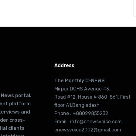
Address
The Monthly C-NEWS
Mirpur DOHS Avenue #3.
 News portal.
Road #12. House # 860-861. First
lent platform
floor A1,Bangladesh
terviews and
Phone : +88029855232
ider cross-
Email : info@cnewsvoice.com
ial clients
cnewsvoice2002@gmail.com