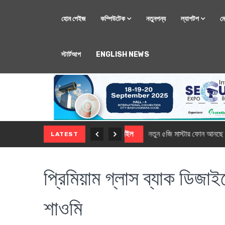
হোম পেইজ
কম্পিউটেক
নতুনপন্য
ল্যাপটপ
ম
স্টার্টআপ
ENGLISH NEWS
মোবাইল
নতুন সি-সিরিজ স্মার
LATEST
প্রিমিয়াম গ্লাস ব্যাক ডিজ
শাওমি