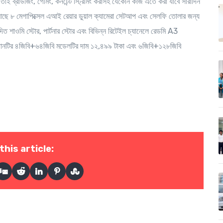
 তাই ব্রাউজিং, গেমিং, কনটেন্ট স্ট্রিমিং করাসহ যেকোন কাজ এতে করা যাবে সারাদিন
ে আছে ৮ মেগাপিক্সেল এআই রেয়ার ডুয়াল ক্যামেরা সেটআপ এবং সেলফি তোলার জন্য
দিত শাওমি স্টোর, পার্টনার স্টোর এবং বিভিন্ন রিটেইল চ্যানেলে রেডমি A3
মার্টফোনটির ৪জিবি+৬৪জিবি মডেলটির দাম ১২,৪৯৯ টাকা এবং ৬জিবি+১২৮জিবি
this article: