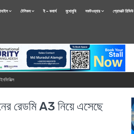
োবাইল
টেলিকম
ই – কমার্স
মুখোমুখি
সফটওয়্যার
প্রোডাক্ট রিভি
্টফোন নিয়ে আসছে রিয়েলমি
াইনের রেডমি A3 নিয়ে এসেছে