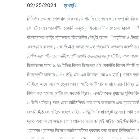
02/25/2024
মুখোমুখি
সিনিউজ ডেস্ক:
গ্লোবাল টেক জায়ান্ট শাওমি দেশের বাজারে সম্প্রতি নিয়ে
ফোনটি যেমন আকর্ষণীয় তেমনি অন্যান্য ফিচারের দিক থেকেও দারুণ। এই 
বাংলাদেশের কান্ট্রি ম্যানেজার জিয়াউদ্দিন চৌধুরী বলেন,
“প্রযুক্তি ও ডিজা
অবস্থানে রয়েছে। রেডমি
A3
আমাদের এই প্রচেষ্টার অন্যতম একটি সাফ
নির্মাণ করা এই নতুন স্মার্টফোনটি শাওমি ফ্যানদের জন্য স্টাইল, এবং পা
ডিজাইনের সাথে ৬.৭১ ইঞ্চির বিশাল ডিসপ্লে
এই ফোনটির বিশেষ দিকটি হল
ডিসপ্লেটি আকারে ৬.৭১ ইঞ্চি এবং এর রিফ্রেশ রেট ৯০ হার্জ। গ্লাস ব
স্টাইলে আছে আভিজাত্যের ভাব। স্মার্টফোনটি পাওয়া যাবে দারুণ ভিন্ন দুট
নির্মাণ করা হয়েছে যেটির রঙ ফরেস্ট গ্রিন।
এক্সটেনডেড র‌্যামের সুবিধা
ডি
৬ জিবি পর্যন্ত। তাই এতে মাল্টিটাস্কিং করা যাবে অনায়াসে এবং ব্যবহা
রেডমি A3 ফোনটিতে রয়েছে সাইড-মাউন্টেড ফিঙ্গারপ্রিন্ট সেন্সর। তাই
দ্রুত এবং আরও সহজে ফোন আনলক করার জন্যই সাইড-মাউন্টেড ফিঙ্গারপ
প্রসেসর
প্রসেসর হিসেবে স্মার্টফোনটিতে ব্যবহার করা হয়েছে মিডিয়াটে