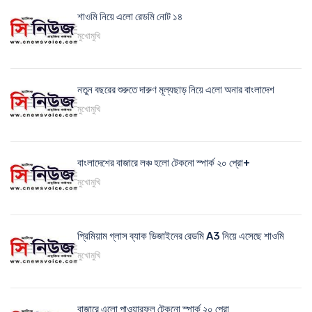
শাওমি নিয়ে এলো রেডমি নোট ১৪
মুখোমুখি
নতুন বছরের শুরুতে দারুণ মূল্যছাড় নিয়ে এলো অনার বাংলাদেশ
মুখোমুখি
বাংলাদেশের বাজারে লঞ্চ হলো টেকনো স্পার্ক ২০ প্রো+
মুখোমুখি
প্রিমিয়াম গ্লাস ব্যাক ডিজাইনের রেডমি A3 নিয়ে এসেছে শাওমি
মুখোমুখি
বাজারে এলো পাওয়ারফুল টেকনো স্পার্ক ২০ প্রো