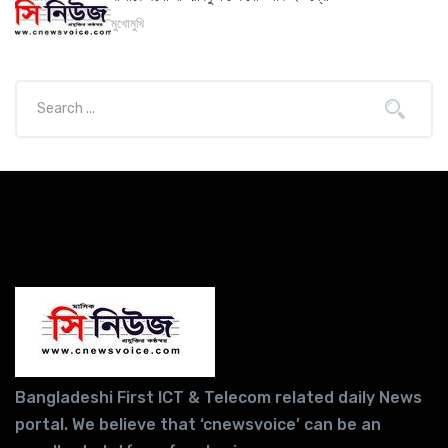
মুখোমুখি
Bangladeshi First ICT & Telecom related daily News
portal. We believe that ‘cnewsvoice’ can be an