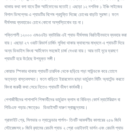
থাকায় কথা বলা যাবে ঠিক স্মার্টফোনের মতোই। এছাড়া ১২ দশমিক ১ ইঞ্চি সাইজের
বিশাল ডিসপ্লের এ প্যাডটির বিশেষ প্রযুক্তি দিচ্ছে চোখের বাড়তি সুরক্ষা। ফলে
দীর্ঘসময় ব্যবহারেও চোখে কোনো অস্বস্তিবোধ হয় না।
শক্তিশালী ১২০০০ এমএএইচ ব্যাটারির এই প্যাড দীর্ঘসময় বিরতিহীনভাবে ব্যবহার করা
যায়। এছাড়া ২৭ ওয়াট রিভার্স চার্জিং সুবিধা থাকায় ক্যাবলের মাধ্যমে এ প্যাডটি দিয়ে
অন্য ডিভাইস কিংবা স্মার্টফোন সহজেই চার্জ দেওয়া যায়। আর তাই দূরে ভ্রমণে
প্যাডটি হয়ে উঠেছে উপযুক্ত সঙ্গী।
কোয়াড স্পিকার থাকায় প্যাডটি চারদিক থেকে ছড়িয়ে পড়া সাউন্ডকে করে তোলে
অত্যন্ত বাস্তবসম্মত। ফলে বাড়িতে ইয়ারফোন ছাড়া ভার্চুয়াল মিটিং অ্যাটেন্ড করতে
কিংবা জরুরী কথা সেরে নিতেও প্যাডটি ভীষণ কার্যকরী।
পেশাজীবীদের পাশাপাশি শিক্ষার্থীদের ভার্চুয়াল ক্লাস বা বিভিন্ন কোর্স ম্যাটেরিয়াল বা
পিডিএফ পড়ার ক্ষেত্রেও ডিভাইসটি দারুণ স্বাচ্ছন্দ্যময়।
গ্রাফাইট গ্রে, সিলভার ও ল্যাভেন্ডার পার্পল- তিনটি আকর্ষণীয় কালারের ২৫৬ জিবি
স্টোরেজসহ ৮ জিবি র‍্যামের রেডমি প্যাড ২ প্রো ওয়াইফাই ভার্সন এবং রেডমি প্যাড