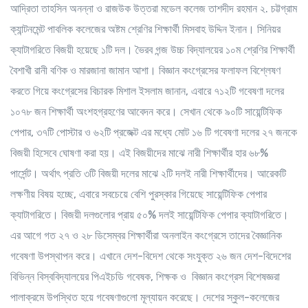
আদ্রিতা তাহসিন অনন্না ও রাজউক উত্তরা মডেল কলেজ তাশদীদ রহমান ২. চট্টগ্রাম
ক্যান্টনমেন্ট পাবলিক কলেজের অষ্টম শ্রেণির শিক্ষার্থী মিসবাহ উদ্দিন ইনান। সিনিয়র
ক্যাটাগরিতে বিজয়ী হয়েছে ১টি দল। ভৈরব গন্জ উচ্চ বিদ্যালয়ের ১০ম শ্রেণির শিক্ষার্থী
বৈশাখী রানী বণিক ও মারজানা জামান আশা। বিজ্ঞান কংগ্রেসের ফলাফল বিশ্লেষণ
করতে গিয়ে কংগ্রেসের বিচারক মিশাল ইসলাম জানান, এবারে ৭১২টি গবেষণা দলের
১০৭৮ জন শিক্ষার্থী অংশহগ্রহণের আবেদন করে। সেখান থেকে ৯০টি সায়েন্টিফিক
পেপার, ৩৭টি পোস্টার ও ৬২টি প্রজেক্ট এর মধ্যে মোট ১৬ টি গবেষণা দলের ২৭ জনকে
বিজয়ী হিসেবে ঘোষণা করা হয়। এই বিজয়ীদের মাঝে নারী শিক্ষার্থীর হার ৬৮%
পার্সেন্ট। অর্থাৎ প্রতি ৩টি বিজয়ী দলের মাঝে ২টি দলই নারী শিক্ষার্থীদের। আরেকটি
লক্ষণীয় বিষয় হচ্ছে, এবারে সবচেয়ে বেশি পুরস্কার গিয়েছে সায়েন্টিফিক পেপার
ক্যাটাগরিতে। বিজয়ী দলগুলোর প্রায় ৫০% দলই সায়েন্টিফিক পেপার ক্যাটাগরিতে।
এর আগে গত ২৭ ও ২৮ ডিসেম্বর শিক্ষার্থীরা অনলাইন কংগ্রেসে তাদের বৈজ্ঞানিক
গবেষণা উপস্থাপন করে। এখানে দেশ-বিদেশ থেকে সংযুক্ত ২৬ জন দেশ-বিদেশের
বিভিন্ন বিস্ববিদ্যালয়ের পিএইচডি গবেষক, শিক্ষক ও বিজ্ঞান কংগ্রেস বিশেষজ্ঞরা
পালাক্রমে উপস্থিত হয়ে গবেষণাগুলো মূল্যায়ন করেছে। দেশের স্কুল-কলেজের