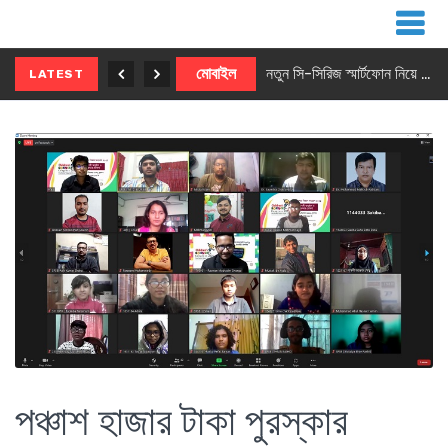
নতুন ৫জি মাস্টার ফোন আনছে ইনফিনিক্স
মোবাইল
নতুন সি-সিরিজ স্মার্টফোন নিয়ে আসছে রিয়েলমি
LATEST
পঞ্চাশ হাজার টাকা পুরস্কার