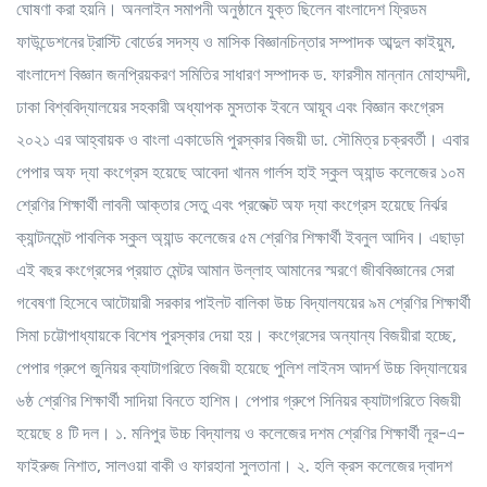
ঘোষণা করা হয়নি। অনলাইন সমাপনী অনুষ্ঠানে যুক্ত ছিলেন বাংলাদেশ ফ্রিডম
ফাউন্ডেশনের ট্রাস্টি বোর্ডের সদস্য ও মাসিক বিজ্ঞানচিন্তার সম্পাদক আব্দুল কাইয়ুম,
বাংলাদেশ বিজ্ঞান জনপ্রিয়করণ সমিতির সাধারণ সম্পাদক ড. ফারসীম মান্নান মোহাম্মদী,
ঢাকা বিশ্ববিদ্যালয়ের সহকারী অধ্যাপক মুসতাক ইবনে আয়ূব এবং বিজ্ঞান কংগ্রেস
২০২১ এর আহ্বায়ক ও বাংলা একাডেমি পুরস্কার বিজয়ী ডা. সৌমিত্র চক্রবর্তী। এবার
পেপার অফ দ্যা কংগ্রেস হয়েছে আবেদা খানম গার্লস হাই স্কুল অ্যান্ড কলেজের ১০ম
শ্রেণির শিক্ষার্থী লাবনী আক্তার সেতু এবং প্রজেক্ট অফ দ্যা কংগ্রেস হয়েছে নির্ঝর
ক্যান্টনমেন্ট পাবলিক স্কুল অ্যান্ড কলেজের ৫ম শ্রেণির শিক্ষার্থী ইবনুল আদিব। এছাড়া
এই বছর কংগ্রেসের প্রয়াত মেন্টর আমান উল্লাহ আমানের স্মরণে জীববিজ্ঞানের সেরা
গবেষণা হিসেবে আটোয়ারী সরকার পাইলট বালিকা উচ্চ বিদ্যালযয়ের ৯ম শ্রেণির শিক্ষার্থী
সিমা চট্টোপাধ্যায়কে বিশেষ পুরস্কার দেয়া হয়। কংগ্রেসের অন্যান্য বিজয়ীরা হচ্ছে,
পেপার গ্রুপে জুনিয়র ক্যাটাগরিতে বিজয়ী হয়েছে পুলিশ লাইনস আদর্শ উচ্চ বিদ্যালয়ের
৬ষ্ঠ শ্রেণির শিক্ষার্থী সাদিয়া বিনতে হাশিম। পেপার গ্রুপে সিনিয়র ক্যাটাগরিতে বিজয়ী
হয়েছে ৪ টি দল। ১. মনিপুর উচ্চ বিদ্যালয় ও কলেজের দশম শ্রেণির শিক্ষার্থী নূর-এ-
ফাইরুজ নিশাত, সালওয়া বাকী ও ফারহানা সুলতানা। ২. হলি ক্রস কলেজের দ্বাদশ