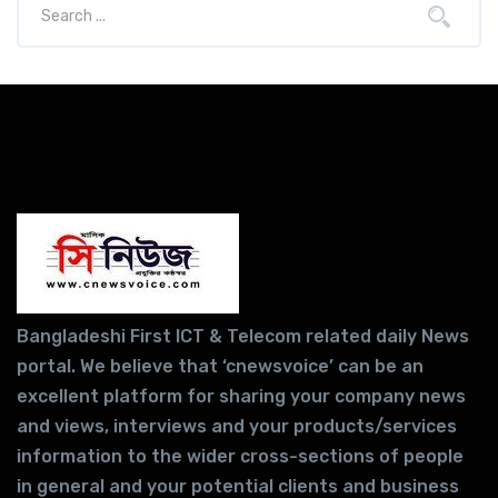
Bangladeshi First ICT & Telecom related daily News
portal. We believe that ‘cnewsvoice’ can be an
excellent platform for sharing your company news
and views, interviews and your products/services
information to the wider cross-sections of people
in general and your potential clients and business