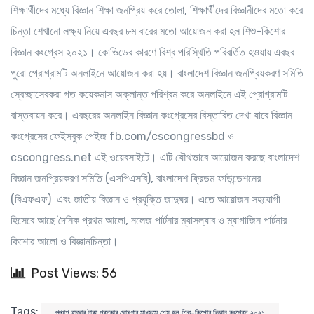
শিক্ষার্থীদের মধ্যে বিজ্ঞান শিক্ষা জনপ্রিয় করে তোলা, শিক্ষার্থীদের বিজ্ঞানীদের মতো করে
চিন্তা শেখানো লক্ষ্য নিয়ে এবছর ৮ম বারের মতো আয়োজন করা হল শিশু-কিশোর
বিজ্ঞান কংগ্রেস ২০২১। কোভিডের কারণে বিশ্ব পরিস্থিতি পরিবর্তিত হওয়ায় এবছর
পুরো প্রোগ্রামটি অনলাইনে আয়োজন করা হয়। বাংলাদেশ বিজ্ঞান জনপ্রিয়করণ সমিতি
স্বেচ্ছাসেবকরা গত কয়েকমাস অক্লান্ত পরিশ্রম করে অনলাইনে এই প্রোগ্রামটি
বাস্তবায়ন করে। এবছরের অনলাইন বিজ্ঞান কংগ্রেসের বিস্তারিত দেখা যাবে বিজ্ঞান
কংগ্রেসের ফেইসবুক পেইজ fb.com/cscongressbd ও
cscongress.net এই ওয়েবসাইটে। এটি যৌথভাবে আয়োজন করছে বাংলাদেশ
বিজ্ঞান জনপ্রিয়করণ সমিতি (এসপিএসবি), বাংলাদেশ ফ্রিডম ফাউন্ডেশনের
(বিএফএফ) এবং জাতীয় বিজ্ঞান ও প্রযুক্তি জাদুঘর। এতে আয়োজন সহযোগী
হিসেবে আছে দৈনিক প্রথম আলো, নলেজ পার্টনার ম্যাসল্যাব ও ম্যাগাজিন পার্টনার
কিশোর আলো ও বিজ্ঞানচিন্তা।
Post Views: 56
Tags:
পঞ্চাশ হাজার টাকা পুরস্কার ঘোষণার মাধ্যমে শেষ হল শিশু-কিশোর বিজ্ঞান কংগ্রেস ২০২১