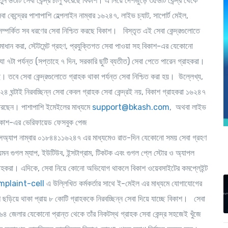
 ৬৩টি সেবা কেন্দ্র চালু করেছে বিকাশ। এ নিয়ে দেশজুড়ে ৩৫৬টি কেন্দ্র থেকে
া কেন্দ্রের পাশাপাশি হেল্পলাইন নাম্বার ১৬২৪৭, লাইভ চ্যাট, সাপোর্ট মেইল,
ট সম্পর্কিত সব ধরণের সেবা নিশ্চিত করছে বিকাশ। বিস্তৃত এই সেবা কেন্দ্রগুলোতে
মাধান করা, স্টেটমেন্ট গ্রহণ, প্রযুক্তিগত সেবা পাওয়া সহ বিকাশ-এর যেকোনো
 ৭টা পর্যন্ত (সপ্তাহে ৭ দিন, সরকারি ছুটি ব্যতীত) সেবা পেতে পারেন গ্রাহকরা।
েছে। তবে সেবা কেন্দ্রগুলোতে গ্রাহক থাকা পর্যন্ত সেবা নিশ্চিত করা হয়। উল্লেখ্য,
২৪ ঘন্টাই নিরবচ্ছিন্ন সেবা
কেবল গ্রাহক সেবা কেন্দ্রই নয়, বিকাশ গ্রাহকরা ১৬২৪৭
ারছেন। পাশাপাশি ইমেইলের মাধ্যমে
support@bkash.com
, অথবা লাইভ
িকাশ-এর ভেরিফায়েড ফেসবুক পেজ
অ্যাপ নাম্বার ০১৮৪৪১১৬২৪৭ এর মাধ্যমেও রাত-দিন যেকোনো সময় সেবা গ্রহণ
 গুগল ম্যাপ, ইউটিউব, ইন্সটাগ্রাম, টিকটক এবং গুগল প্লে স্টোর ও অ্যাপল
্রাহকরা। এদিকে, সেবা নিয়ে কোনো অভিযোগ থাকলে বিকাশ ওয়েবসাইটের কমপ্লেইন্ট
plaint-cell
এ উল্লিখিত কর্মকর্তার সাথে ই-মেইল এর মাধ্যমে যোগাযোগের
 ছড়িয়ে থাকা প্রায় ৮ কোটি গ্রাহককে নিরবচ্ছিন্ন সেবা দিয়ে যাচ্ছে বিকাশ।
সেবা
৪ জেলার যেকোনো প্রান্ত থেকে তাঁর নিকটস্থ গ্রাহক সেবা কেন্দ্র সহজেই খুঁজে