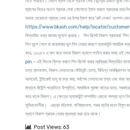
নিতে পারছেন। বিকাশ ম্যাপ থেকে গ্রাহক সেবা কেন্দ্রের ঠিকানা খুঁজে প
ম্যাপের নিচের অংশে গ্রাহক সেবা লোগোতে ট্যাপ করলে গ্রাহকরা তার নিকট
অথবা যেকোনো গ্রাহক সেবা এর উপর ট্যাপ করে ‘রুট দেখান’ অপশন থেক
https://www.bkash.com/help/locator/customer
বিস্তারিত তথ্য জানার সুযোগ রয়েছে।
পিন রিসেট
বিকাশ গ্রাহকরা ‘পিন
পিন ভুলে গেলে বা কয়েকবার ভুল পিন দেয়ার কারণে অ্যাকাউন্ট সাময়ি
করে, ১৬২৪৭ এ কল করে অথবা বিকাশ অ্যাপে লগইন করার সময় এই সেবা
pin
- এই লিংকে ক্লিক করলে পিন রিসেট করার প্রক্রিয়া বিস্তারিত জান
তথ্য হালনাগাদ, বিকাশ লেনদেনের স্টেটমেন্ট তোলা, বিভিন্ন সাবস্ক্রিপ
আপডেট, ইন্টারেস্ট চালু বা বন্ধ করা, সর্বশেষ লেনদেনের তথ্য এবং বন্ধ
মাধ্যমে জিটুপি পদ্ধতিতে উপবৃত্তি, সামাজিক সুরক্ষা খাতের ভাতা, সরকা
করে থাকে বিকাশ। এ ক্ষেত্রে অ্যাকাউন্ট সম্পর্কিত কোনো সমস্যা হলে নি
সুবিধাভোগীরা। এছাড়া বইমেলা, বাণিজ্যমেলা, গরুর হাটের মতো বিপুল
স্থানে বিকাশ গ্রাহক সেবার ব্যবস্থা করা হয়ে থাকে।
Post Views: 63