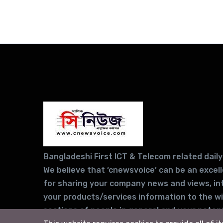
Bangladeshi First ICT & Telecom related daily
We believe that ‘cnewsvoice’ can be an excel
for sharing your company news and views, in
your products/services information to the w
sections of people in general and your potent