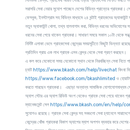
সিনিউজ ডেস্ক:
গ্রাহকের আরও দোরগোড়ায় গ্রাহকসেবা নিশ্চিত করতে নতুন
সরাসরি সেবা নেয়ার সুযোগ পাচ্ছেন দেশের বিভিন্ন প্রান্তের গ্রাহকরা। সেব
ফেসবুক, ইনস্টাগ্রাম সহ বিভিন্ন মাধ্যমে ২৪ ঘন্টাই গ্রাহকদের অ্যাকাউন্
নতুন অ্যাকাউন্ট খোলা, তথ্য হালনাগাদ করা, বিভিন্ন ধরনের অভিযোগের স
ধরনের সেবা পেয়ে থাকেন গ্রাহকরা। সাধারণ সময়ে সকাল ১০টা থেকে সন্ধ্যা
নির্দিষ্ট এলাকা ভেদে গ্রাহকসেবা কেন্দ্রের সময়সূচীতে কিছুটা ভিন্নতা রয়
প্রতিদিন প্রায় এক লাখ গ্রাহক এসব কেন্দ্র থেকে সেবা গ্রহণ করছেন।
এ কল করে যেকোনো সময় যেকোনো স্থান থেকে নিরবচ্ছিন্ন সেবা নিতে প
চ্যাট
https://www.bkash.com/help/livechat
কিংবা ব
https://www.facebook.com/bkashlimited
ও হোয়াটস
করতে পারছেন গ্রাহকরা। এছাড়া অন্যান্য সামাজিক যোগাযোগমাধ্যম যেমন
অ্যাপ স্টোর এর অ্যাপ রিভিউ অংশ থেকেও গ্রাহক সেবা পেয়ে থাকেন গ
ম্যানেজমেন্ট সেল
https://www.bkash.com/en/help/com
সুযোগও রয়েছে। গ্রাহক সেবা কেন্দ্র সহ সবগুলো সেবা চ্যানেলে সারাদেশে
কেন্দ্রের খোঁজ
গ্রাহকরা বিকাশ অ্যাপের ম্যাপ অপশন ব্যবহার করে দেশের ৬