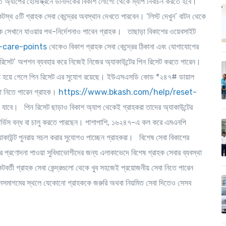
েতে অ্যাপের হোমস্ক্রিনে ডানদিকের বিকাশ লোগো থেকে ম্যাপ নির্বাচন করতে হবে।
স্থ ৫টি গ্রাহক সেবা কেন্দ্রের অবস্থান দেখতে পারবেন। ‘লিস্ট দেখুন’ বাটন থেকে
ে সেখানে যাওয়ার পথ-নির্দেশনাও পাবেন গ্রাহক। তাছাড়া বিকাশের ওয়েবসাইট
-care-points
থেকেও বিকাশ গ্রাহক সেবা কেন্দ্রের ঠিকানা এবং যোগাযোগের
 রিসেট’ অপশন ব্যবহার করে নিজেই নিজের অ্যাকাউন্টের পিন রিসেট করতে পারেন।
ক বন্ধ হয়ে গেলে পিন রিসেট এর সুযোগ রয়েছে। ইউএসএসডি কোড *২৪৭# ডায়াল
 নিতে পারেন গ্রাহক।
https://www.bkash.com/help/reset-
া যাবে। পিন রিসেট ছাড়াও বিকাশ অ্যাপ থেকেই গ্রাহকরা তাদের অ্যাকাউন্টের
শন সার্ভিস বন্ধ বা চালু করতে পারছেন। পাশাপাশি, ১৬২৪৭-এ কল করে এমএনপি
 অ্যাকাউন্ট পুনরায় সচল করার সুযোগও পাচ্ছেন গ্রাহকরা।
বিশেষ সেবা
বিকাশের
রের প্রণোদনা পাওয়া সুবিধাভোগীদের জন্য এলাকাভেদে বিশেষ গ্রাহক সেবার ব্যবস্থা
কটবর্তী গ্রাহক সেবা কেন্দ্রগুলো থেকে খুব সহজেই প্রয়োজনীয় সেবা নিতে পারেন
 জনসমাগমের স্থলে যেকোনো গ্রাহককে জরুরি অথবা নিয়মিত সেবা দিতেও সেসব