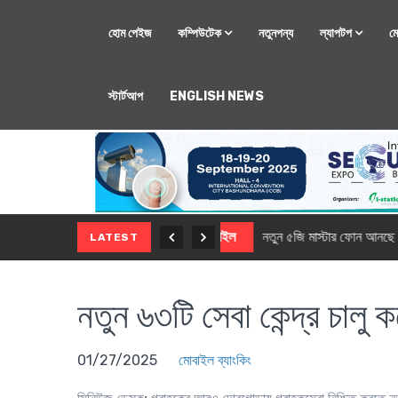
হোম পেইজ
কম্পিউটেক
নতুনপন্য
ল্যাপটপ
ম
স্টার্টআপ
ENGLISH NEWS
মোবাইল
নতুন সি-সিরিজ স্মার
LATEST
নতুন ৬৩টি সেবা কেন্দ্র চালু
01/27/2025
মোবাইল ব্যাংকিং