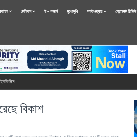
োবাইল
টেলিকম
ই – কমার্স
মুখোমুখি
সফটওয়্যার
প্রোডাক্ট রিভি
্টফোন নিয়ে আসছে রিয়েলমি
 করেছে বিকাশ