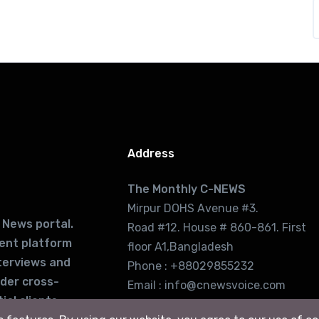
Address
The Monthly C-NEWS
Mirpur DOHS Avenue #3.
 News portal.
Road #12. House # 860-861. First
lent platform
floor A1,Bangladesh
terviews and
Phone : +88029855232
ider cross-
Email : info@cnewsvoice.com
ial clients
cnewsvoice2002@gmail.com