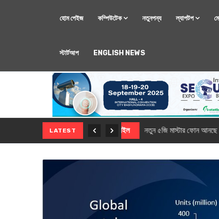
হোম পেইজ
কম্পিউটেক
নতুনপন্য
ল্যাপটপ
ম
স্টার্টআপ
ENGLISH NEWS
মোবাইল
নতুন সি-সিরিজ স্মার
LATEST