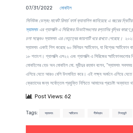
07/31/2022
মোবাইল
সিনিউজ ডেস্ক:
মার্কেট রিসার্চ ফার্ম ক্যানালিস জানিয়েছে এ বছরের দ্বিতীয়
স্যামসাং
এর গ্যালাক্সি এ সিরিজের ডিভাইসগুলোর রপ্তানির বৃদ্ধির কারণে ব্র্
চলা সত্ত্বেও স্যামসাং এর নেতৃত্বের জায়গাটি ধরে রাখতে পেরেছে।
২০২২ 
স্যামসাং একাই শিপ করেছে ৬০ মিলিয়ন স্মার্টফোন, যা বিশ্বের স্মার্টফোন
১৮ শতাংশ। গ্যালাক্সি এস২২ এবং গ্যালাক্সি এ সিরিজের স্মার্টফোনগুলোর 
মোবাইলের হেড অব মোবাইল মো. মূয়ীদুর রহমান বলেন, “স্যামসাং সবসময় ক
এগিয়ে যেতে আরও বেশি উৎসাহিত করে। এই লক্ষ্য অর্জনে এগিয়ে যেতে
ক্রেতাদের জন্য সর্বোত্তম প্রযুক্তি নিশ্চিতে আমাদের প্রচেষ্টা অব্যাহ
Post Views: 62
Tags:
স্যামসাং
স্মার্টফোন
শীর্ষস্থান
শিপমেন্টে