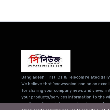
Bangladeshi First ICT & Telecom related daily
We believe that ‘cnewsvoice’ can be an excel
for sharing your company news and views, in
your products/services information to the w
sections of people in general and your potent