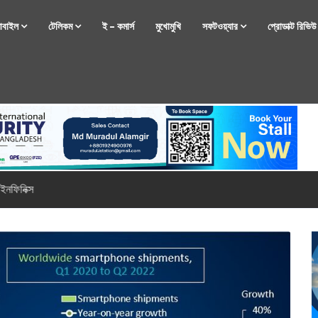
োবাইল
টেলিকম
ই – কমার্স
মুখোমুখি
সফটওয়্যার
প্রোডাক্ট রিভি
্টফোন নিয়ে আসছে রিয়েলমি