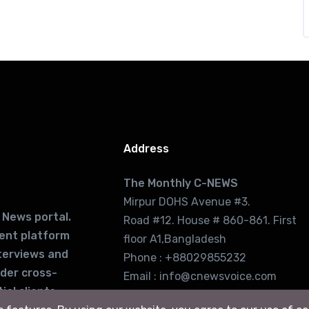
Address
The Monthly C-NEWS
Mirpur DOHS Avenue #3.
 News portal.
Road #12. House # 860-861. First
lent platform
floor A1,Bangladesh
terviews and
Phone : +88029855232
ider cross-
Email : info@cnewsvoice.com
ial clients
cnewsvoice2002@gmail.com