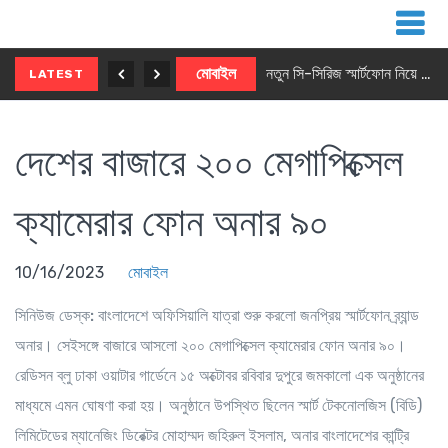
নতুন ৫জি মাস্টার ফোন আনছে ইনফিনিক্স
মোবাইল
নতুন সি-সিরিজ স্মার্টফোন নিয়ে আসছে রিয়েলমি
LATEST
দেশের বাজারে ২০০ মেগাপিক্সেল
ক্যামেরার ফোন অনার ৯০
10/16/2023
মোবাইল
সিনিউজ ডেস্ক:
বাংলাদেশে অফিসিয়ালি যাত্রা শুরু করলো জনপ্রিয় স্মার্টফোন ব্র্যান্ড
অনার। সেইসঙ্গে বাজারে আসলো ২০০ মেগাপিক্সেল ক্যামেরার ফোন অনার ৯০।
রেডিসন ব্লু ঢাকা ওয়াটার গার্ডেনে ১৫ অক্টোবর রবিবার দুপুরে জমকালো এক অনুষ্ঠানের
মাধ্যমে এমন ঘোষণা করা হয়। অনুষ্ঠানে উপস্থিত ছিলেন স্মার্ট টেকনোলজিস (বিডি)
লিমিটেডের ম্যানেজিং ডিরেক্টর মোহাম্মদ জহিরুল ইসলাম, অনার বাংলাদেশের কান্ট্রি