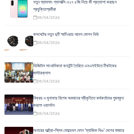
নতুন স্যামসাং গ্যালাক্সি এ২৭ ৫জি নিয়ে কী প্রত্যাশা করছেন
প্রযুক্তিপ্রেমীরা
08/04/2026
কসপেটের নতুন দুটি স্মার্টওয়াচ আনল মোশন ভিউ
08/04/2026
ডিজিটাল সাংবাদিকতা কনটেন্ট তৈরিতে এনএসইউতে টিকটকের
মাস্টারক্লাস
08/04/2026
বিক্রয় ও মুনাফায় বিশেষ অবদানের স্বীকৃতিতে কর্মকর্তাদের পুরস্কৃত
করলো ওয়ালটন
08/04/2026
অনারের আল্ট্রা-স্লিম ফোল্ডেবল ফোন ‘ম্যাজিক ভি৬’ দেশের বাজারে