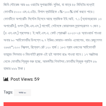
জিবি স্টোরেজ আর ৬৬ ওয়াটের সুপারচার্জিং সুবিধা, যা মাত্র ৪৫ মিনিটের মধ্যেই
ফোনটির ৫০০০ এম.এ.এইচ. বিশাল ব্যাটারিকে ০%-১০০% চার্জ করতে পারে।
ফোনটিতে অপারেটিং সিস্টেম হিসেবে আছে ম্যাজিক ইউ.আই. ৭.১ (অ্যানড্রয়েড ১৩
অপারেটিং), গুগল (জি.এম.এস.) সাপোর্ট, সেইসঙ্গে কোয়ালকম স্ন্যাপড্রাগন ৭ জেন ১
(৪ এন.এম.) প্রসেসর। ই.আই.এস.এ. বেস্ট প্রোডাক্ট ২০২৩-২৪ অ্যাওয়ার্ড পাওয়া
অনার ৯০ স্মার্টফোনটির ডিসপ্লে ৬.৭ ইঞ্চির কোয়াড-কার্ভড এমোলেড, যার রেজুলেশন
২৬৬৪*১২০০ পিক্সেল, রিফ্রেশ রেট ১২০ হার্জ। ১৮৩ গ্রাম ওজনের স্মার্টফোনটি
ডায়মন্ড সিলভার ও মিডনাইট ব্ল্যাক এই দুই আলাদা রঙে পাওয়া যাবে। ১৭ অক্টোবর
থেকে ফোনটির প্রিবুক শুরু হচ্ছে, আকর্ষণীয় গিফটসহ ফোনটির প্রিবুক প্রাইস ৫৬
হাজার ৯৯৯ টাকা।
Post Views: 59
Tags:
অনার ৯০