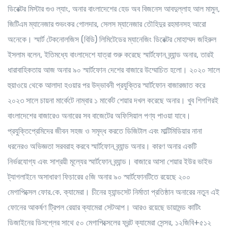
ডিরেক্টর মিস্টার গুও ল্যাং, অনার বাংলাদেশের হেড অব বিজনেস আবদুল্লাহ আল মামুন,
জিটিএম ম্যানেজার শুভংকর গোলদার, সেলস ম্যানেজার তৌহিদুর রহমানসহ আরো
অনেকে। স্মার্ট টেকনোলজিস (বিডি) লিমিটেডের ম্যানেজিং ডিরেক্টর মোহাম্মদ জহিরুল
ইসলাম বলেন, ইতিমধ্যে বাংলাদেশে যাত্রা শুরু করেছে স্মার্টফোন ব্র্যান্ড অনার, তারই
ধারাবাহিকতায় আজ অনার ৯০ স্মার্টফোন দেশের বাজারে উম্মোচিত হলো। ২০২০ সালে
হুয়াওয়ে থেকে আলাদা হওয়ার পর উদ্ভাবনী প্রযুক্তির স্মার্টফোন বাজারজাত করে
২০২৩ সালে চায়না মার্কেটে নাম্বার ১ মার্কেট শেয়ার দখল করেছে অনার। খুব শিগগিরই
বাংলাদেশের বাজারেও অনারের সব বাজেটের অফিসিয়াল পণ্য পাওয়া যাবে।
প্রযুক্তিপ্রেমিদের জীবন সহজ ও সমৃদ্ধ করতে ডিজিটাল এবং মাল্টিমিডিয়ার নানা
ধরনেরও অভিজ্ঞতা সরবরাহ করবে স্মার্টফোন ব্র্যান্ড অনার। কারণ অনার একটি
নির্ভরযোগ্য এবং সাশ্রয়ী মূল্যের স্মার্টফোন ব্র্যান্ড। বাজারে আসা শেয়ার ইউর ভাইভ
ট্যাগলাইনে অসাধারণ ফিচারের ৫জি অনার ৯০ স্মার্টফোনটিতে রয়েছে ২০০
মেগাপিক্সেল ফোর.কে. ক্যামেরা। চীনের হ্যান্ডসেট নির্মাতা প্রতিষ্ঠান অনারের নতুন এই
ফোনের আকর্ষণ ট্রিপল রেয়ার ক্যামেরা সেটআপ। আরও রয়েছে ডায়ামন্ড কাটিং
ডিজাইনের ডিসপ্লের সাথে ৫০ মেগাপিক্সেলের ফ্রন্ট ক্যামেরা সেন্সর, ১২জিবি+৫১২