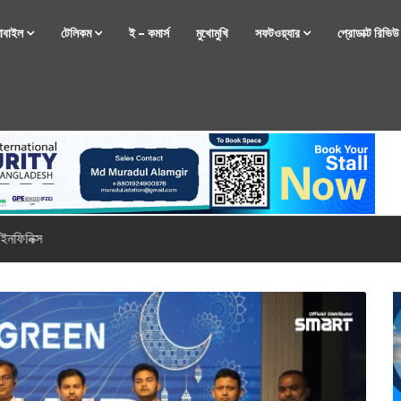
োবাইল
টেলিকম
ই – কমার্স
মুখোমুখি
সফটওয়্যার
প্রোডাক্ট রিভি
্টফোন নিয়ে আসছে রিয়েলমি