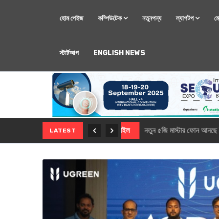
হোম পেইজ
কম্পিউটেক
নতুনপন্য
ল্যাপটপ
ম
স্টার্টআপ
ENGLISH NEWS
মোবাইল
নতুন সি-সিরিজ স্মার
LATEST