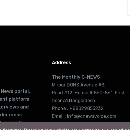
Address
The Monthly C-NEWS
Mirpur DOHS Avenue #3.
 News portal.
Road #12. House # 860-861. First
lent platform
floor A1,Bangladesh
terviews and
Phone : +88029855232
ider cross-
Email : info@cnewsvoice.com
ial clients
cnewsvoice2002@gmail.com