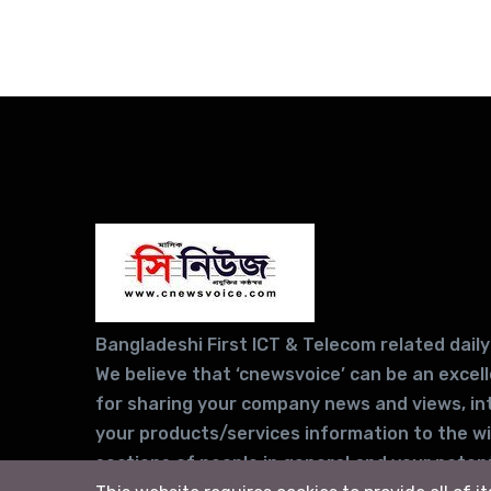
Bangladeshi First ICT & Telecom related daily
We believe that ‘cnewsvoice’ can be an excel
for sharing your company news and views, in
your products/services information to the w
sections of people in general and your potent