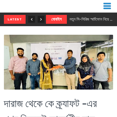
নতুন ৫জি মাস্টার ফোন আনছে ইনফিনিক্স
মোবাইল
নতুন সি-সিরিজ স্মার্টফোন নিয়ে আসছে রিয়েলমি
LATEST
দারাজ থেকে কে ক্র্যাফট -এর