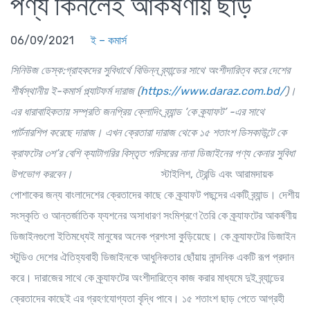
পণ্য কিনলেই আকর্ষণীয় ছাড়
06/09/2021
ই – কমার্স
সিনিউজ ডেস্ক:গ্রাহকদের
সুবিধার্থে
বিভিন্ন
ব্র্যান্ডের
সাথে
অংশীদারিত্ব
করে
দেশের
শীর্ষস্থানীয়
ই
-
কমার্স
প্ল্যাটফর্ম
দারাজ
(
https://www.daraz.com.bd/
)
।
এর
ধারাবাহিকতায়
সম্প্রতি
জনপ্রিয়
ক্লোদিং
ব্র্যান্ড
‘
কে
ক্র্যাফট
’ -
এর
সাথে
পার্টনারশিপ
করেছে
দারাজ।
এখন
ক্রেতারা
দারাজ
থেকে
১৫
শতাংশ
ডিসকাউন্টে
কে
ক্রাফটের
৩শ
’
র
বেশি
ক্যাটাগরির
বিস্তৃত
পরিসরের
নানা
ডিজাইনের
পণ্য
কেনার
সুবিধা
উপভোগ
করবেন।
স্টাইলিশ, ট্রেন্ডি এবং আরামদায়ক
পোশাকের জন্য বাংলাদেশের ক্রেতাদের কাছে কে ক্র্যাফট পছন্দের একটি ব্র্যান্ড। দেশীয়
সংস্কৃতি ও আন্তর্জাতিক ফ্যশনের অসাধারণ সংমিশ্রণে তৈরি কে ক্র্যাফটের আকর্ষণীয়
ডিজাইনগুলো ইতিমধ্যেই মানুষের অনেক প্রশংসা কুড়িয়েছে। কে ক্র্যাফটের ডিজাইন
স্টুডিও দেশের ঐতিহ্যবাহী ডিজাইনকে আধুনিকতার ছোঁয়ায় নান্দনিক একটি রূপ প্রদান
করে। দারাজের সাথে কে ক্র্যাফটের অংশীদারিত্বে কাজ করার মাধ্যমে দুই ব্র্যান্ডের
ক্রেতাদের কাছেই এর গ্রহণযোগ্যতা বৃদ্ধি পাবে। ১৫ শতাংশ ছাড় পেতে আগ্রহী