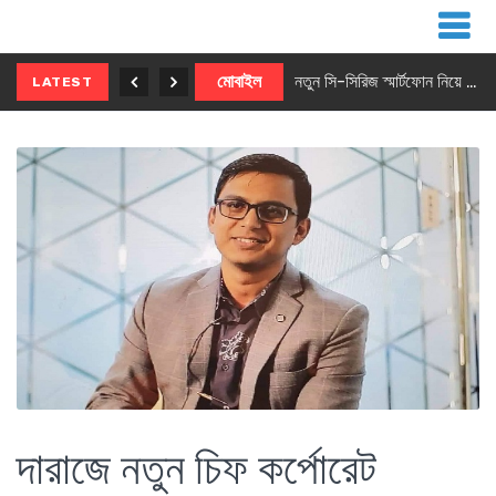
নতুন ৫জি মাস্টার ফোন আনছে ইনফিনিক্স
মোবাইল
নতুন সি-সিরিজ স্মার্টফোন নিয়ে আসছে রিয়েলমি
LATEST
দারাজে নতুন চিফ কর্পোরেট