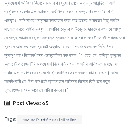
অ্যাফেয়ার্স অফিসার হিসেবে কাজ করার সুযোগ পেয়ে অত্যন্ত আনন্দিত। আমি
প্রযুক্তির ব্যবহার এবং সমাজ ও অর্থনীতির বিকাশের লক্ষ্যে পরিবর্তনে বিশ্বাসী।
এছাড়াও, আমি সাধারণ মানুষের ক্ষমতায়নে কাজ করে তাদের অসাধারণ কিছু অর্জনে
সহায়তা করতে অঙ্গীকারবদ্ধ। লক্ষাধিক ক্রেতা ও বিক্রেতা দারাজের ওপর যে আস্থা
রেখেছেন, আমার কাছে তা অত্যন্ত মূল্যবান এবং আমরা তাদের উদ্ভাবনী গ্রাহক সেবা
প্রদানে আমাদের সকল প্রচেষ্টা অব্যাহত রাখব।’ দারাজ বাংলাদেশ লিমিটেডের
ব্যবস্থাপনা পরিচালক সৈয়দ মোস্তাহিদল হক বলেন, ‘এ.এইচ.এম. হাসিনুল কুদ্দুসের
কর্পোরেট ও রেগুলেটরি অ্যাফেয়ার্স নিয়ে গভীর জ্ঞান ও সুদীর্ঘ অভিজ্ঞতা রয়েছে, যা
দারাজ এবং সামগ্রিকভাবে দেশের ই-কমার্স খাতের উন্নয়নে ভূমিকা রাখবে। আমরা
আত্মবিশ্বাসী যে, চিফ কর্পোরেট অ্যাফেয়ার্স অফিসার হিসেবে তিনি তার নতুন
চ্যালেঞ্জগুলো সফলভাবে মোকাবিলা করবেন।’
Post Views: 63
Tags:
দারাজে নতুন চিফ কর্পোরেট অ্যাফেয়ার্স অফিসার নিয়োগ