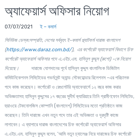
অ্যাফেয়ার্স অফিসার নিয়োগ
07/07/2021
ই – কমার্স
সিনিউজ ডেস্ক:সম্প্রতি, দেশের সর্ববৃহৎ ই-কমার্স প্ল্যাটফর্ম দারাজ বাংলাদেশ
(
https://www.daraz.com.bd/
), এর কর্পোরেট অ্যাফেয়ার্স বিভাগে চিফ
কর্পোরেট অ্যাফেয়ার্স অফিসার পদে এ.এইচ.এম. হাসিনুল কুদ্দুস (রুশো) -কে নিয়োগ
দিয়েছে।
দারাজে যোগদানের পূর্বে হাসিনুল কুদ্দুস বাংলালিংক ডিজিটাল
কমিউনিকেশনস লিমিটেডের গভর্নমেন্ট অ্যান্ড স্টেকহোল্ডার রিলেশনস -এর পরিচালক
পদে কাজ করেছেন। কর্পোরেট ও রেগুলেটরি অ্যাফেয়ার্সে ১২ বছর কাজ করার
অভিজ্ঞতাসহ হাসিনুল কুদ্দুসের ১৭ বছরের সুদীর্ঘ ক্যারিয়ারে তিনি গ্রামীণফোন লিমিটেড,
হুয়াওয়ে টেকনোলজিস কোম্পানি (বাংলাদেশ) লিমিটেডের মতো প্রতিষ্ঠানে কাজ
করেছেন। তিনি দারাজে এখন নতুন পদে তার এই অভিজ্ঞতা ও দূরদৃষ্টি কাজে
লাগাবেন। এ ব্যাপারে দারাজ বাংলাদেশের চিফ কর্পোরেট অ্যাফেয়ার্স অফিসার
এ.এইচ.এম. হাসিনুল কুদ্দুস বলেন, ‘আমি নতুন চ্যালেঞ্জ নিয়ে দারাজের চিফ কর্পোরেট