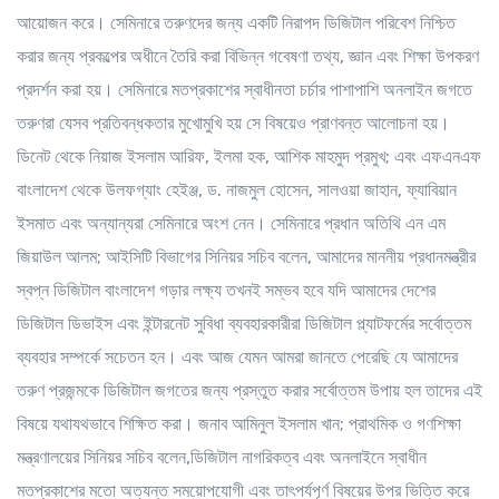
আয়োজন করে। সেমিনারে তরুণদের জন্য একটি নিরাপদ ডিজিটাল পরিবেশ নিশ্চিত
করার জন্য প্রকল্পের অধীনে তৈরি করা বিভিন্ন গবেষণা তথ্য, জ্ঞান এবং শিক্ষা উপকরণ
প্রদর্শন করা হয়। সেমিনারে মতপ্রকাশের স্বাধীনতা চর্চার পাশাপাশি অনলাইন জগতে
তরুণরা যেসব প্রতিবন্ধকতার মুখোমুখি হয় সে বিষয়েও প্রাণবন্ত আলোচনা হয়।
ডিনেট থেকে নিয়াজ ইসলাম আরিফ, ইলমা হক, আশিক মাহমুদ প্রমুখ; এবং এফএনএফ
বাংলাদেশ থেকে উলফগ্যাং হেইঞ্জ, ড. নাজমুল হোসেন, সালওয়া জাহান, ফ্যাবিয়ান
ইসমাত এবং অন্যান্যরা সেমিনারে অংশ নেন। সেমিনারে প্রধান অতিথি এন এম
জিয়াউল আলম; আইসিটি বিভাগের সিনিয়র সচিব বলেন, আমাদের মাননীয় প্রধানমন্ত্রীর
স্বপ্ন ডিজিটাল বাংলাদেশ গড়ার লক্ষ্য তখনই সম্ভব হবে যদি আমাদের দেশের
ডিজিটাল ডিভাইস এবং ইন্টারনেট সুবিধা ব্যবহারকারীরা ডিজিটাল প্ল্যাটফর্মের সর্বোত্তম
ব্যবহার সম্পর্কে সচেতন হন। এবং আজ যেমন আমরা জানতে পেরেছি যে আমাদের
তরুণ প্রজন্মকে ডিজিটাল জগতের জন্য প্রস্তুত করার সর্বোত্তম উপায় হল তাদের এই
বিষয়ে যথাযথভাবে শিক্ষিত করা। জনাব আমিনুল ইসলাম খান; প্রাথমিক ও গণশিক্ষা
মন্ত্রণালয়ের সিনিয়র সচিব বলেন,ডিজিটাল নাগরিকত্ব এবং অনলাইনে স্বাধীন
মতপ্রকাশের মতো অত্যন্ত সময়োপযোগী এবং তাৎপর্যপূর্ণ বিষয়ের উপর ভিত্তি করে