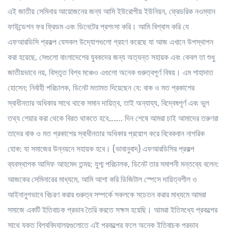
এই জাতীয় সেমিনার আয়োজনের জন্য আমি ইউরোপীয় ইউনিয়ন, ফ্রেডরিক নওম্যান
ফাউন্ডেশন ফর ফ্রিডম এবং ডিনেটের প্রশংসা করি। আমি বিশ্বাস করি যে
এফআরডিসি প্রকল্প যেসকল উদ্যোগগুলো গ্রহণ করেছে যা আজ এখানে উপস্থাপন
করা হয়েছে, সেগুলো বাংলাদেশের যুবকদের জন্য অত্যন্ত সহায়ক এবং কেবল তা শুধু
জাতীয়ভাবে নয়, বিস্তৃত বিশ্ব মঞ্চেও এগুলো অনেক গুরুত্বপূর্ণ বিষয়। এম শাহাদাত
হোসেন; নির্বাহী পরিচালক, ডিনেট মতামত দিয়েছেন যে: বাক ও মত প্রকাশের
স্বাধীনতার অধিকার সাথে থাকে সমান দায়িত্ব, তাই অন্যায্য, বিদ্বেষপূর্ণ এবং ভুল
তথ্য শেয়ার করা থেকে বিরত থাকতে হবে…….. দিন শেষে আমরা চাই আমাদের তরুণরা
তাদের বাক ও মত প্রকাশের স্বাধীনতার অধিকার প্রয়োগ করে বিবেকবান নাগরিক
হোক; যা সমাজের উন্নয়নে সহায়ক হবে। (ভাবানুবাদ) এফআরডিসির প্রকল্প
ব্যবস্থাপক আসিফ আহমেদ তন্ময়; যুগ্ম পরিচালক, ডিনেট তার সমাপনী মন্তব্যে বলেন:
আজকের সেমিনারের মাধ্যমে, আমি আশা করি ডিজিটাল স্পেসে দায়িত্বশীল ও
আইনানুগভাবে বিচরণ করার গুরুত্ব সম্পর্কে সকলকে সচেতন করার মাধ্যমে আমরা
সমাজে একটি ইতিবাচক প্রভাব তৈরি করতে সক্ষম হয়েছি। আমরা ইতিমধ্যে প্রকল্পের
সাথে যুক্ত বিশ্ববিদ্যালয়গুলোতে এই প্রকল্পের ফলে অনেক ইতিবাচক প্রভাব