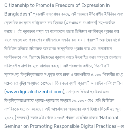
Citizenship to Promote Freedom of Expression in
Bangladesh" প্রকল্পটি বাস্তবায়ন করছে, এই প্রকল্পে ইউরোপীয় ইউনিয়ন এবং
ফ্রেডরিক নওম্যান ফাউন্ডেশন ফর ফ্রিডম (এফএনএফ বাংলাদেশ) সহ-অর্থায়ন
করছে। এই প্রকল্পের লক্ষ্য হল বাংলাদেশে ভালো ডিজিটাল নাগরিকত্ব প্রচার করা
যাতে সমাজে মত প্রকাশের স্বাধীনতাকে সমর্থন করা যায়। প্রকল্পটি তরুণদের মাঝে
ডিজিটাল দুনিয়ায় ইতিবাচক আচরণের সংস্কৃতিকে প্রচার করে এবং অনলাইনে
স্বাধীনভাবে এবং নিরাপদে নিজেদের প্রকাশ করতে উৎসাহিত করার মাধ্যমে তরুণদের
দায়িত্বশীল নাগরিক হতে সাহায্য করছে। এই প্রকল্পের অধীনে, ডিনেট ৫টি
স্বনামধন্য বিশ্ববিদ্যালয়কে সংযুক্ত করে ঢাকা ও রাজশাহীতে ৫,০০০ শিক্ষার্থীর মধ্যে
সচেতনতা বৃদ্ধি অব্যাহত রেখেছে। তিন বছর ব্যাপী প্রকল্পটি অনলাইন লার্নিং পোর্টাল
(
www.digitalcitizenbd.com
), সোশ্যাল মিডিয়া প্ল্যাটফর্ম এবং
বিশ্ববিদ্যালয়গুলোতে প্রচার-প্রচারণার মাধ্যমে ৫০,০০০-এরও বেশি ডিজিটাল
নাগরিককে সচেতন করেছে। এই আশ্চর্যজনক প্রকল্পের অংশ হিসাবে ডিনেট ২১ জুন,
২০২২ (মঙ্গলবার) সকাল ৯টা থেকে ১.৩০টা পর্যন্ত ওয়েস্টিন ঢাকায় ‘National
Seminar on Promoting Responsible Digital Practices’-এর