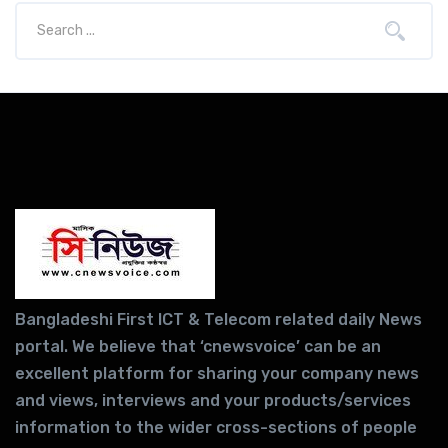
Bangladeshi First ICT & Telecom related daily News
portal. We believe that ‘cnewsvoice’ can be an
excellent platform for sharing your company news
and views, interviews and your products/services
information to the wider cross-sections of people