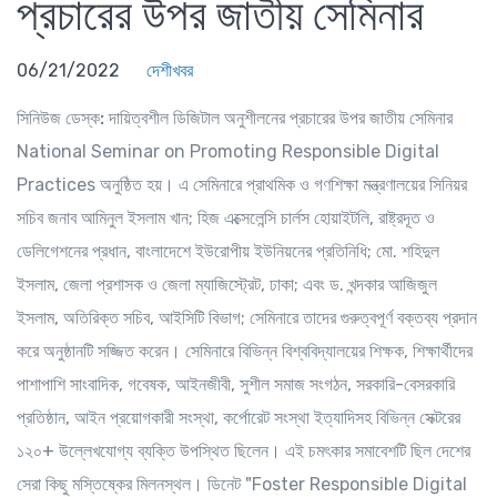
প্রচারের উপর জাতীয় সেমিনার
06/21/2022
দেশীখবর
সিনিউজ ডেস্ক:
দায়িত্বশীল ডিজিটাল অনুশীলনের প্রচারের উপর জাতীয় সেমিনার
National Seminar on Promoting Responsible Digital
Practices অনুষ্ঠিত হয়। এ সেমিনারে প্রাথমিক ও গণশিক্ষা মন্ত্রণালয়ের সিনিয়র
সচিব জনাব আমিনুল ইসলাম খান; হিজ এক্সেলেন্সি চার্লস হোয়াইটলি, রাষ্ট্রদূত ও
ডেলিগেশনের প্রধান, বাংলাদেশে ইউরোপীয় ইউনিয়নের প্রতিনিধি; মো. শহিদুল
ইসলাম, জেলা প্রশাসক ও জেলা ম্যাজিস্ট্রেট, ঢাকা; এবং ড. খন্দকার আজিজুল
ইসলাম, অতিরিক্ত সচিব, আইসিটি বিভাগ; সেমিনারে তাদের গুরুত্বপূর্ণ বক্তব্য প্রদান
করে অনুষ্ঠানটি সজ্জিত করেন। সেমিনারে বিভিন্ন বিশ্ববিদ্যালয়ের শিক্ষক, শিক্ষার্থীদের
পাশাপাশি সাংবাদিক, গবেষক, আইনজীবী, সুশীল সমাজ সংগঠন, সরকারি-বেসরকারি
প্রতিষ্ঠান, আইন প্রয়োগকারী সংস্থা, কর্পোরেট সংস্থা ইত্যাদিসহ বিভিন্ন সেক্টরের
১২০+ উল্লেখযোগ্য ব্যক্তি উপস্থিত ছিলেন। এই চমৎকার সমাবেশটি ছিল দেশের
সেরা কিছু মস্তিষ্কের মিলনস্থল। ডিনেট "Foster Responsible Digital