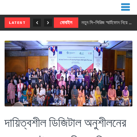
নতুন ৫জি মাস্টার ফোন আনছে ইনফিনিক্স
মোবাইল
নতুন সি-সিরিজ স্মার্টফোন নিয়ে আসছে রিয়েলমি
LATEST
দায়িত্বশীল ডিজিটাল অনুশীলনের