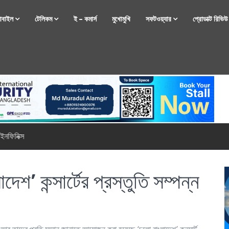
োবাইল
টেলিকম
ই – কমার্স
মুখোমুখি
সফটওয়্যার
প্রোডাক্ট রিভি
্টফোন নিয়ে আসছে রিয়েলমি
েশ’ কন্সার্টের প্রস্তুতি সম্পন্ন