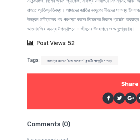
মার্চেন্ডাইজ, বিশেষ ভ্রমণ প্যাকেজ, সাফল্য উদযাপনে মিষ্টান্নসহ আরও অন
রাখতে প্রতিশ্রুতিবদ্ধ। আমাদের জাতির নবযুগের বীরদের সাফল্য উদযাপনে
উজ্জ্বল ভবিষ্যতের পথ প্রশস্ত করতে নিজেদের নিরলস প্রচেষ্টা অব্যাহ
আতশবাজির অনন্য উপস্থাপনে – জীবনের উদযাপনে ও অনুপ্রেরণায়।
Post Views: 52
Tags:
তারুণ্যের জয়গানে ‘চলো বাংলাদেশ’ কন্সার্টের প্রস্তুতি সম্পন্ন
Share 
Comments (0)
No comments yet