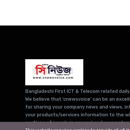
Bangladeshi First ICT & Telecom related daily
We believe that ‘cnewsvoice’ can be an excel
for sharing your company news and views, in
your products/services information to the w
sections of people in general and your potent