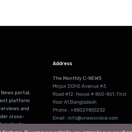
Address
The Monthly C-NEWS
Mirpur DOHS Avenue #3.
 News portal.
Road #12. House # 860-861. First
lent platform
floor A1,Bangladesh
terviews and
Phone : +88029855232
ider cross-
Email : info@cnewsvoice.com
ial clients
cnewsvoice2002@gmail.com