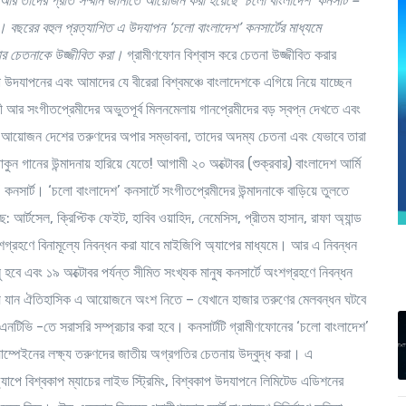
আর
তাদের
প্রতি
সম্মান
জানাতে
আয়োজন
করা
হয়েছে
‘
চলো
বাংলাদেশ
’
কনসার্ট
–
র।
বছরের
বহুল
প্রত্যাশিত
এ
উদযাপন
‘
চলো
বাংলাদেশ
’
কনসার্টের
মাধ্যমে
ার
চেতনাকে
উজ্জীবিত
করা।
গ্রামীণফোন বিশ্বাস করে চেতনা উজ্জীবিত করার
 উদযাপনের এবং আমাদের যে বীরেরা বিশ্বমঞ্চে বাংলাদেশকে এগিয়ে নিয়ে যাচ্ছেন
পী আর সংগীতপ্রেমীদের অভুতপূর্ব মিলনমেলায় গানপ্রেমীদের বড় স্বপ্ন দেখতে এবং
 এ আয়োজন দেশের তরুণদের অপার সম্ভাবনা, তাদের অদম্য চেতনা এবং যেভাবে তারা
কুন গানের উন্মাদনায় হারিয়ে যেতে! আগামী ২০ অক্টোবর (শুক্রবার) বাংলাদেশ আর্মি
কনসার্ট। ‘চলো বাংলাদেশ’ কনসার্টে সংগীতপ্রেমীদের উন্মাদনাকে বাড়িয়ে তুলতে
ছে: আর্টসেল, ক্রিপ্টিক ফেইট, হাবিব ওয়াহিদ, নেমেসিস, প্রীতম হাসান, রাফা অ্যান্ড
্রহণে বিনামূল্যে নিবন্ধন করা যাবে মাইজিপি অ্যাপের মাধ্যমে। আর এ নিবন্ধন
ালু হবে এবং ১৯ অক্টোবর পর্যন্ত সীমিত সংখ্যক মানুষ কনসার্টে অংশগ্রহণে নিবন্ধন
য়ে যান ঐতিহাসিক এ আয়োজনে অংশ নিতে – যেখানে হাজার তরুণের মেলবন্ধন ঘটবে
 এনটিভি -তে সরাসরি সম্প্রচার করা হবে। কনসার্টটি গ্রামীণফোনের ‘চলো বাংলাদেশ’
ম্পেইনের লক্ষ্য তরুণদের জাতীয় অগ্রগতির চেতনায় উদ্বুদ্ধ করা। এ
অ্যাপে বিশ্বকাপ ম্যাচের লাইভ স্ট্রিমিং, বিশ্বকাপ উদযাপনে লিমিটেড এডিশনের