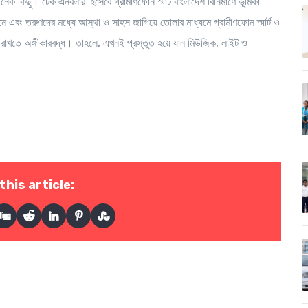
েক কিছু। টেক এনবলার হিসেবে গ্রামীণফোন স্মার্ট বাংলাদেশ বিনির্মাণে ভূমিকা
 এবং তরুণদের মধ্যে আস্থা ও সাহস জাগিয়ে তোলার মাধ্যমে গ্রামীণফোন স্মার্ট ও
ত রাখতে অঙ্গীকারবদ্ধ। তাহলে, এখনই প্রস্তুত হয়ে যান মিউজিক, লাইট ও
this article: