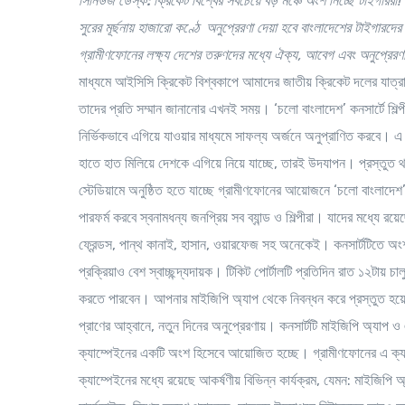
সিনিউজ ডেস্ক:
ক্রিকেট
বিশ্বের
সবচেয়ে
বড়
মঞ্চে
অংশ
নিচ্ছে
টাইগাররা
!
সুরের
মূর্ছনায়
হাজারো
কণ্ঠে
অনুপ্রেরণা
দেয়া
হবে
বাংলাদেশের
টাইগারদে
গ্রামীণফোনের
লক্ষ্য
দেশের
তরুণদের
মধ্যে
ঐক্য
,
আবেগ
এবং
অনুপ্রেরণ
মাধ্যমে আইসিসি ক্রিকেট বিশ্বকাপে আমাদের জাতীয় ক্রিকেট দলের যাত্রা
তাদের প্রতি সম্মান জানানোর এখনই সময়। ‘চলো বাংলাদেশ’ কনসার্টে শিল্
নির্ভিকভাবে এগিয়ে যাওয়ার মাধ্যমে সাফল্য অর্জনে অনুপ্রাণিত করবে।
হাতে হাত মিলিয়ে দেশকে এগিয়ে নিয়ে যাচ্ছে, তারই উদযাপন। প্রস্তুত থা
স্টেডিয়ামে অনুষ্ঠিত হতে যাচ্ছে গ্রামীণফোনের আয়োজনে ‘চলো বাংলাদেশ’ 
পারফর্ম করবে স্বনামধন্য জনপ্রিয় সব ব্যান্ড ও শিল্পীরা। যাদের মধ্যে রয়ে
ফ্রেন্ডস, পান্থ কানাই, হাসান, ওয়ারফেজ সহ অনেকেই। কনসার্টটিতে অংশগ
প্রক্রিয়াও বেশ স্বাচ্ছন্দ্যদায়ক। টিকিট পোর্টালটি প্রতিদিন রাত ১২টায় চ
করতে পারবেন। আপনার মাইজিপি অ্যাপ থেকে নিবন্ধন করে প্রস্তুত হ
প্রাণের আহ্বানে, নতুন দিনের অনুপ্রেরণায়। কনসার্টটি মাইজিপি অ্যাপ ও
ক্যাম্পেইনের একটি অংশ হিসেবে আয়োজিত হচ্ছে। গ্রামীণফোনের এ ক্যা
ক্যাম্পেইনের মধ্যে রয়েছে আকর্ষণীয় বিভিন্ন কার্যক্রম, যেমন: মাইজিপি 