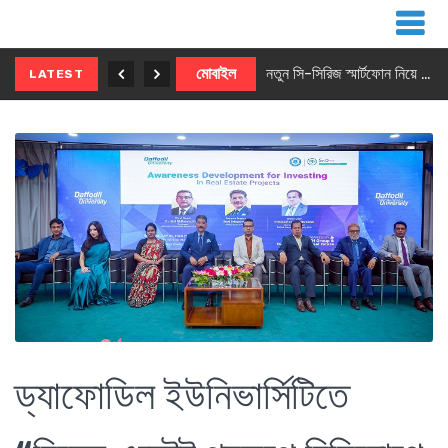
নতুন ৫জি মাস্টার ফোন আনছে ইনফিনিক্স
মোবাইল
নতুন সি-সিরিজ স্মার্টফোন নিয়ে আসছে রিয়েলমি
LATEST
ড্যাফোডিল ইউনিভার্সিটিতে