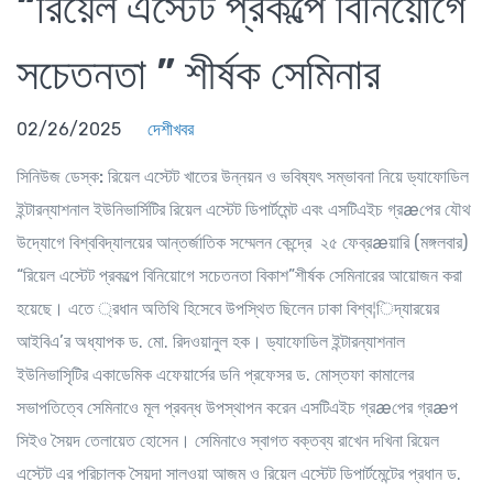
“রিয়েল এস্টেট প্রকল্পে বিনিয়োগে
সচেতনতা ” শীর্ষক সেমিনার
02/26/2025
দেশীখবর
সিনিউজ ডেস্ক:
রিয়েল এস্টেট খাতের উন্নয়ন ও ভবিষ্যৎ সম্ভাবনা নিয়ে ড্যাফোডিল
ইন্টারন্যাশনাল ইউনিভার্সিটির রিয়েল এস্টেট ডিপার্টমেন্ট এবং এসটিএইচ গ্রæপের যৌথ
উদ্যোগে বিশ্ববিদ্যালয়ের আন্তর্জাতিক সম্মেলন কেন্দ্রে ২৫ ফেব্রæয়ারি (মঙ্গলবার)
“রিয়েল এস্টেট প্রকল্পে বিনিয়োগে সচেতনতা বিকাশ”শীর্ষক সেমিনারের আয়োজন করা
হয়েছে। এতে ্রধান অতিথি হিসেবে উপস্থিত ছিলেন ঢাকা বিশ্ব¦িদ্যারয়ের
আইবিএ’র অধ্যাপক ড. মো. রিদওয়ানুল হক। ড্যাফোডিল ইন্টারন্যাশনাল
ইউনিভাসিৃটির একাডেমিক এফেয়ার্সের ডনি প্রফেসর ড. মোস্তফা কামালের
সভাপতিত্বে সেমিনাওে মূল প্রবন্ধ উপস্থাপন করেন এসটিএইচ গ্রæপের গ্রæপ
সিইও সৈয়দ তেলায়েত হোসেন। সেমিনাওে স্বাগত বক্তব্য রাখেন দখিনা রিয়েল
এস্টেট এর পরিচালক সৈয়দা সালওয়া আজম ও রিয়েল এস্টেট ডিপার্টমেন্টের প্রধান ড.