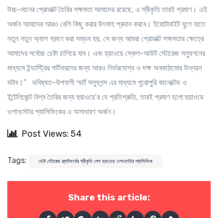
উচ্চ-মানের প্রোডাক্ট তৈরির সক্ষমতা আমাদের রয়েছে, এ স্বীকৃতি তারই প্রমাণ। এই
অর্জন আমাদের আরও বেশি কিছু করার উৎসাহ প্রদান করবে। ইয়োটাবাইট যুগে যাতে
নতুন নতুন অ্যাপ গ্রহণ করা সম্ভব হয়, সে জন্য আমরা প্রোডাক্ট সক্ষমতার ক্ষেত্রে
আমাদের সর্বোচ্চ চেষ্টা চালিয়ে যাব। এবং হুয়াওয়ে স্কেল-আউট স্টোরেজ সল্যুশনের
মাধ্যমে ইন্ডাস্ট্রির পার্টনারদের জন্য আরও নির্ভরযোগ্য ও দক্ষ অবকাঠামোর উন্নয়ন
ঘটাব।” ভবিষ্যত-উপযাগী স্মার্ট সল্যুশন্স এর মাধ্যমে পুরোপুরি কানেক্টেড ও
ইন্টেলিজেন্ট বিশ্ব তৈরির জন্য হুয়াওয়ে’র যে প্রতিশ্রুতি, তারই প্রমাণ হলো হুয়াওয়ে
ওশানস্টোর প্যাসিফিকের এ অসাধারণ অর্জন।
Post Views: 54
Tags:
ডেটা স্টোরেজ প্ল্যাটফর্মের স্বীকৃতি পেল হুয়াওয়ে ওশানস্টোর প্যাসিফিক
Share this article: