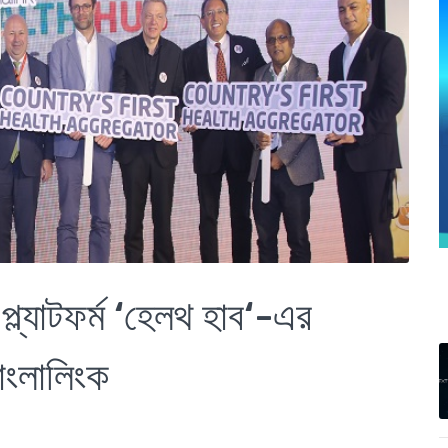
্ল্যাটফর্ম ‘হেলথ হাব‘-এর
াংলালিংক