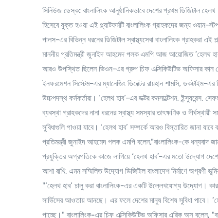
সিনিউজ ডেস্ক:
বাংলালিংক আনুষ্ঠানিকভাবে দেশের প্রথম ডিজিটাল হেলথ অ
হিসেবে যুক্ত হওয়া এই প্ল্যাটফর্মটি বাংলালিংক গ্রাহকদের জন্য ওয়ান-
পালস-এর বিভিন্ন ধরনের ডিজিটাল স্বাস্থ্যসেবা বাংলালিংক গ্রাহকরা এই প্
মাননীয় প্রতিমন্ত্রী জুনাইদ আহমেদ পলক এমপি আজ আয়োজিত ‘হেলথ হাব’
আরও উপস্থিত ছিলেন ভিওন-এর গ্রুপ চিফ এক্সিকিউটিভ অফিসার কান ত
ইনফরমেশন সিস্টেম-এর ম্যানেজিং ডিরেক্টর রায়হান শামসি, ডকটাইম-এর চ
উচ্চপদস্থ কর্মকর্তারা। ‘হেলথ হাব’-এর ডক্টর কনসাল্টেশন, ইন্স্যুরেন্স, 
ব্যবস্থা গ্রাহকদের নানা ধরনের স্বাস্থ্য সমস্যার তাৎক্ষণিক ও দীর্ঘস্থা
সুবিধাগুলি পাওয়া যাবে। ‘হেলথ হাব’ সম্পর্কে আরও বিস্তারিত জানা য
প্রতিমন্ত্রী জুনাইদ আহমেদ পলক
এমপি
বলেন,"বাংলালিংক-কে ধন্যবাদ জা
প্রযুক্তির অগ্রগতিকে কাজে লাগিয়ে ‘হেলথ হাব’-এর মতো উদ্যোগ দেশের স
আশা রাখি, এমন সম্মিলিত উদ্যোগ ডিজিটাল বাংলাদেশ নির্মাণে অগ্রণী ভূ
"‘হেলথ হাব’ চালু করা বাংলালিংক-এর একটি উল্লেখযোগ্য উদ্যোগ। কারণ,
সার্ভিসের আওতায় আনছে। এর ফলে দেশের মানুষ বিশেষ সুবিধা পাবে। ‘হ
পাচ্ছে।"
বাংলালিংক-এর চিফ এক্সিকিউটিভ অফিসার এরিক অস
বলেন, "বা