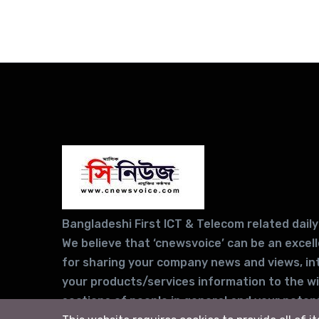
Bangladeshi First ICT & Telecom related daily
We believe that ‘cnewsvoice’ can be an excel
for sharing your company news and views, in
your products/services information to the w
sections of people in general and your potent