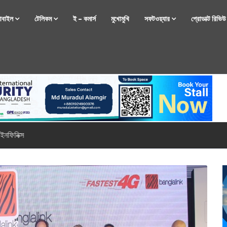
োবাইল
টেলিকম
ই – কমার্স
মুখোমুখি
সফটওয়্যার
প্রোডাক্ট রিভি
্টফোন নিয়ে আসছে রিয়েলমি