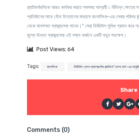
প্ল্যাটফর্মগুলিকে আরও কার্যকর করতে সবসময় আগ্রহী। বিভিন্ন ক্ষেত্রে 
প্রতিষ্ঠানের সাথে যৌথ উদ্যোগের মাধ্যমে বাংলালিংক-এর সেবার পরিসর 
থেকে মানসম্মত স্বাস্থ্যসেবা পাবেন।" সেরা ডিজিটাল সুবিধা প্রদান করে 
মূল্যে উন্নত স্বাস্থ্যসেবা এই লক্ষ্য অর্জনে একটি নতুন পদক্ষেপ।
Post Views: 64
Tags:
বাংলালিংক
ডিজিটাল হেলথ অ্যাগ্রেগেটর প্ল্যাটফর্ম ‘হেলথ হাব‘-এর আনু
Share 
Comments (0)