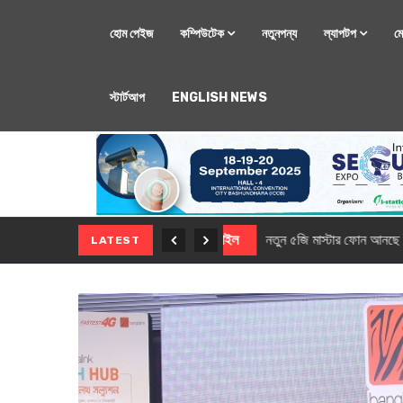
হোম পেইজ
কম্পিউটেক
নতুনপন্য
ল্যাপটপ
ম
স্টার্টআপ
ENGLISH NEWS
মোবাইল
নতুন সি-সিরিজ স্মার
LATEST