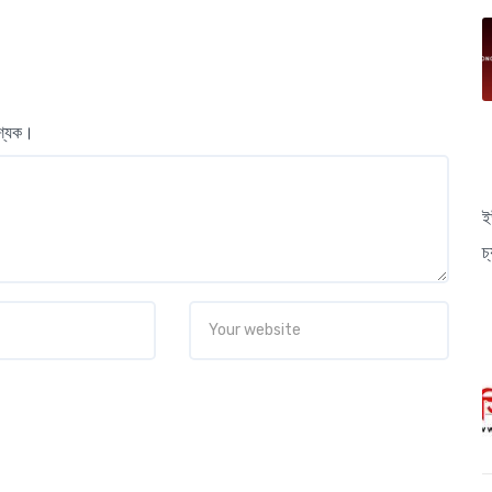
বশ্যক।
ই
চ