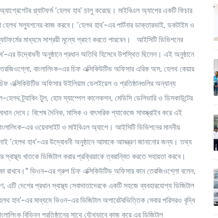
্যাগ্রেগেটর প্ল্যাটফর্ম ‘হেলথ হাব’ চালু করেছে। মাইবিএল অ্যাপের একটি ফিচার
স্টপ হেলথ সল্যুশনের কাজ করবে। ‘হেলথ হাব’-এর পার্টনার ডাক্তারভাই, ডকটাইম ও
ল্যাটফর্মের মাধ্যমে সাশ্রয়ী মূল্যে গ্রহণ করতে পারবেন।
আইসিটি ডিভিশনের
-এর উদ্বোধনী অনুষ্ঠানে প্রধান অতিথি হিসেবে উপস্থিত ছিলেন। এই অনুষ্ঠানে
েরজিওগ্লো, বাংলালিংক-এর চিফ এক্সিকিউটিভ অফিসার এরিক অস, হেলথ কেয়ার
িফ এক্সিকিউটিভ অফিসার উইলিয়াম ডেলইয়েল ও প্রতিষ্ঠানগুলির অন্যান্য
সেফল-হেলথ ট্র্যাকিং টুল, হোম স্যাম্পেল কালেকশন, মেডিসি ডেলিভারি ও ডিসকাউন্টের
য়ী সমাধান দেবে। বিশেষ দৈনিক, মাসিক ও বাৎসরিক প্যাকেজে সাবস্ক্রাইব করে এই
াবে বাংলালিংক-এর ওয়েবসাইট ও মাইবিএল অ্যাপে।
আইসিটি ডিভিশনের মাননীয়
নাই ‘হেলথ হাব’-এর উদ্বোধনী অনুষ্ঠানে আমাকে আমন্ত্রণ জানানোর জন্য। তথ্য
্বাস্থ্য খাতকে ডিজিটাল করার প্রক্রিয়াকে ত্বরান্বিত করতে সহায়তা করবে।
মিকা রাখবে।"
ভিওন-এর গ্রুপ চিফ এক্সিকিউটিভ অফিসার কান তেরজিওগ্লো
বলেন,
 এটি দেশের প্রধান স্বাস্থ্য সেবাদাতাদেরকে একটি সহজে ব্যবহারযোগ্য ডিজিটাল
েলথ হাব’-এর মাধ্যমে ভিওন-এর ডিজিটাল অপারেটরভিত্তিক সেবার পরিসরও বৃদ্ধি
ংলালিংক বিভিন্ন প্রতিষ্ঠানের সাথে যৌথভাবে কাজ করে এর ডিজিটাল