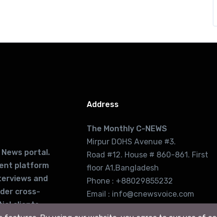
Address
The Monthly C-NEWS
Mirpur DOHS Avenue #3.
 News portal.
Road #12. House # 860-861. First
lent platform
floor A1,Bangladesh
terviews and
Phone : +88029855232
ider cross-
Email : info@cnewsvoice.com
ial clients
cnewsvoice2002@gmail.com