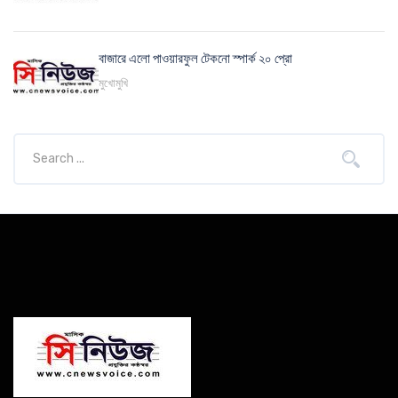
বাজারে এলো পাওয়ারফুল টেকনো স্পার্ক ২০ প্রো
মুখোমুখি