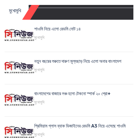
মুখোমুখি
শাওমি নিয়ে এলো রেডমি নোট ১৪
মুখোমুখি
নতুন বছরের শুরুতে দারুণ মূল্যছাড় নিয়ে এলো অনার বাংলাদেশ
মুখোমুখি
বাংলাদেশের বাজারে লঞ্চ হলো টেকনো স্পার্ক ২০ প্রো+
মুখোমুখি
প্রিমিয়াম গ্লাস ব্যাক ডিজাইনের রেডমি A3 নিয়ে এসেছে শাওমি
মুখোমুখি