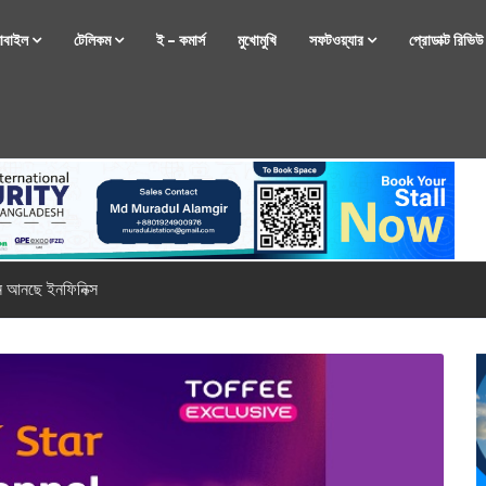
োবাইল
টেলিকম
ই – কমার্স
মুখোমুখি
সফটওয়্যার
প্রোডাক্ট রিভি
্টফোন নিয়ে আসছে রিয়েলমি