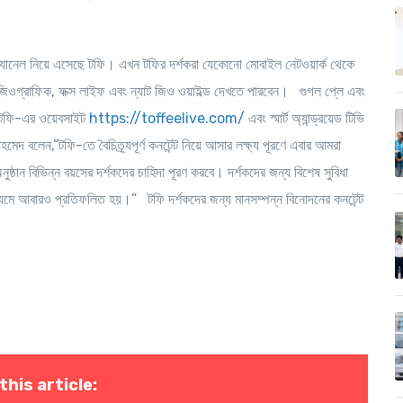
র চ্যানেল নিয়ে এসেছে টফি। এখন টফির দর্শকরা যেকোনো মোবাইল নেটওয়ার্ক থেকে
নাল জিওগ্রাফিক, ফক্স লাইফ এবং ন্যাট জিও ওয়াইল্ড দেখতে পারবেন। গুগল প্লে এবং
ি টফি-এর ওয়েবসাইট
https://toffeelive.com/
এবং স্মার্ট অ্যান্ড্রয়েড টিভি
আহমেদ
বলেন,”টফি-তে বৈচিত্র্যপূর্ণ কনটেন্ট নিয়ে আসার লক্ষ্য পূরণে এবার আমরা
্ঠান বিভিন্ন বয়সের দর্শকদের চাহিদা পূরণ করবে। দর্শকদের জন্য বিশেষ সুবিধা
ধ্যমে আবারও প্রতিফলিত হয়।” টফি দর্শকদের জন্য মানসম্পন্ন বিনোদনের কনটেন্ট
this article: