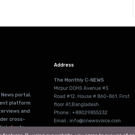
Address
The Monthly C-NEWS
Mirpur DOHS Avenue #3.
 News portal.
Road #12. House # 860-861. First
lent platform
floor A1,Bangladesh
terviews and
Phone : +88029855232
ider cross-
Email : info@cnewsvoice.com
ial clients
cnewsvoice2002@gmail.com