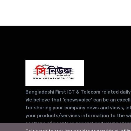
Bangladeshi First ICT & Telecom related daily
We believe that ‘cnewsvoice’ can be an excel
for sharing your company news and views, in
your products/services information to the w
sections of people in general and your potent