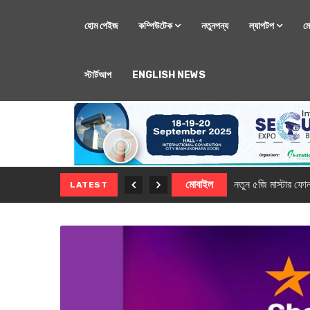
হোম পেইজ
কম্পিউটেক
নতুনপন্য
ল্যাপটপ
ম
স্টার্টআপ
ENGLISH NEWS
মোবাইল
নতুন সি-সিরিজ স্মার
LATEST