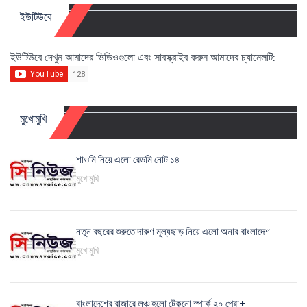
ইউটিউবে
ইউটিউবে দেখুন আমাদের ভিডিওগুলো এবং সাবস্ক্রাইব করুন আমাদের চ্যানেলটি:
মুখোমুখি
শাওমি নিয়ে এলো রেডমি নোট ১৪
মুখোমুখি
নতুন বছরের শুরুতে দারুণ মূল্যছাড় নিয়ে এলো অনার বাংলাদেশ
মুখোমুখি
বাংলাদেশের বাজারে লঞ্চ হলো টেকনো স্পার্ক ২০ প্রো+