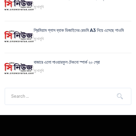
মুখোমুখি
প্রিমিয়াম গ্লাস ব্যাক ডিজাইনের রেডমি A3 নিয়ে এসেছে শাওমি
মুখোমুখি
বাজারে এলো পাওয়ারফুল টেকনো স্পার্ক ২০ প্রো
মুখোমুখি