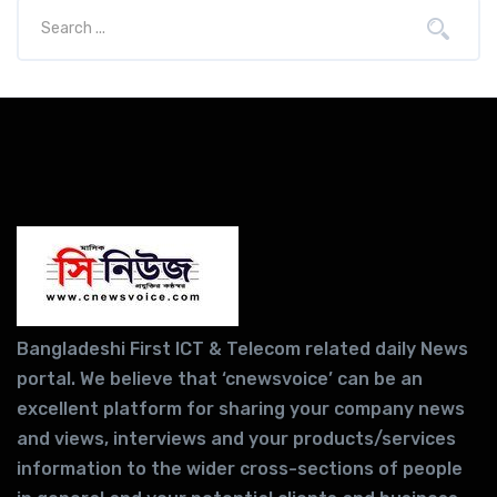
Bangladeshi First ICT & Telecom related daily News
portal. We believe that ‘cnewsvoice’ can be an
excellent platform for sharing your company news
and views, interviews and your products/services
information to the wider cross-sections of people