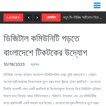
নতুন ৫জি মাস্টার ফোন আনছে ইনফিনিক্স
মোবাইল
নতুন সি-সিরিজ স্মার্টফোন নিয়ে আসছে রিয়েলমি
LATEST
ডিজিটাল কমিউনিটি গড়তে
বাংলাদেশে টিকটকের উদ্যোগ
10/18/2023
অ্যাপস
সিনিউজ ডেস্ক:
বর্তমানে বাংলাদেশ ডিজিটালাইজ হচ্ছে খুবই দ্রুতবেগে। যেখানে
অনেক প্রতিভাবানরা নিজেদেরকে তুলে ধরার জন্য খুঁজছে নানান প্ল্যাটফর্ম। এর মধ্যে
টিকটক অ্যাপটি এমন একটি প্ল্যাটফর্ম যা বিনোদনমূলক উদ্দেশ্য নিয়ে ডিজিটাল দুনিয়ায়
জায়গা করে নিয়েছে আরও বিভিন্নভাবে। পরিবর্তন, উদ্ভাবন এবং এর কমিউনিটির
জন্য প্ল্যাটফর্মটি একটি মাধ্যম হয়ে উঠেছে। বাংলাদেশের সৃজনশীলতাকে তুলে ধরার