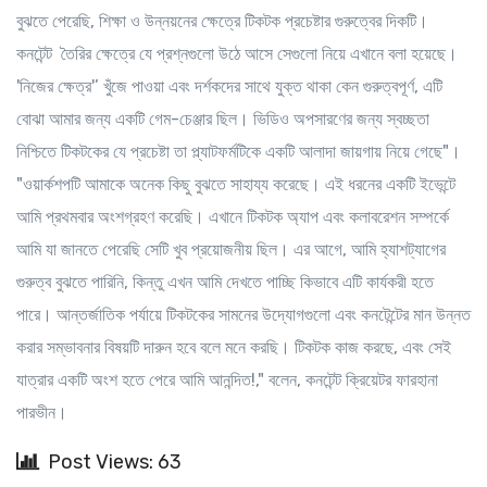
বুঝতে পেরেছি, শিক্ষা ও উন্নয়নের ক্ষেত্রে টিকটক প্রচেষ্টার গুরুত্বের দিকটি।
কনটেন্ট তৈরির ক্ষেত্রে যে প্রশ্নগুলো উঠে আসে সেগুলো নিয়ে এখানে বলা হয়েছে।
'নিজের ক্ষেত্র'’ খুঁজে পাওয়া এবং দর্শকদের সাথে যুক্ত থাকা কেন গুরুত্বপূর্ণ, এটি
বোঝা আমার জন্য একটি গেম-চেঞ্জার ছিল। ভিডিও অপসারণের জন্য স্বচ্ছতা
নিশ্চিতে টিকটকের যে প্রচেষ্টা তা প্ল্যাটফর্মটিকে একটি আলাদা জায়গায় নিয়ে গেছে"।
"ওয়ার্কশপটি আমাকে অনেক কিছু বুঝতে সাহায্য করেছে। এই ধরনের একটি ইভেন্টে
আমি প্রথমবার অংশগ্রহণ করেছি। এখানে টিকটক অ্যাপ এবং কলাবরেশন সম্পর্কে
আমি যা জানতে পেরেছি সেটি খুব প্রয়োজনীয় ছিল। এর আগে, আমি হ্যাশট্যাগের
গুরুত্ব বুঝতে পারিনি, কিন্তু এখন আমি দেখতে পাচ্ছি কিভাবে এটি কার্যকরী হতে
পারে। আন্তর্জাতিক পর্যায়ে টিকটকের সামনের উদ্যোগগুলো এবং কনটেন্টের মান উন্নত
করার সম্ভাবনার বিষয়টি দারুন হবে বলে মনে করছি। টিকটক কাজ করছে, এবং সেই
যাত্রার একটি অংশ হতে পেরে আমি আনন্দিত!," বলেন, কনটেন্ট ক্রিয়েটর ফারহানা
পারভীন।
Post Views: 63