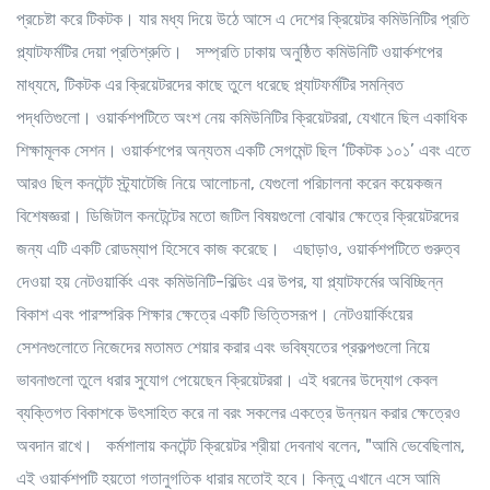
প্রচেষ্টা করে টিকটক। যার মধ্য দিয়ে উঠে আসে এ দেশের ক্রিয়েটর কমিউনিটির প্রতি
প্ল্যাটফর্মটির দেয়া প্রতিশ্রুতি। সম্প্রতি ঢাকায় অনুষ্ঠিত কমিউনিটি ওয়ার্কশপের
মাধ্যমে, টিকটক এর ক্রিয়েটরদের কাছে তুলে ধরেছে প্ল্যাটফর্মটির সমন্বিত
পদ্ধতিগুলো। ওয়ার্কশপটিতে অংশ নেয় কমিউনিটির ক্রিয়েটররা, যেখানে ছিল একাধিক
শিক্ষামূলক সেশন। ওয়ার্কশপের অন্যতম একটি সেগমেন্ট ছিল ‘টিকটক ১০১’ এবং এতে
আরও ছিল কনটেন্ট স্ট্র্যাটেজি নিয়ে আলোচনা, যেগুলো পরিচালনা করেন কয়েকজন
বিশেষজ্ঞরা। ডিজিটাল কনটেন্টের মতো জটিল বিষয়গুলো বোঝার ক্ষেত্রে ক্রিয়েটরদের
জন্য এটি একটি রোডম্যাপ হিসেবে কাজ করেছে। এছাড়াও, ওয়ার্কশপটিতে গুরুত্ব
দেওয়া হয় নেটওয়ার্কিং এবং কমিউনিটি-বিল্ডিং এর উপর, যা প্ল্যাটফর্মের অবিচ্ছিন্ন
বিকাশ এবং পারস্পরিক শিক্ষার ক্ষেত্রে একটি ভিত্তিসরূপ। নেটওয়ার্কিংয়ের
সেশনগুলোতে নিজেদের মতামত শেয়ার করার এবং ভবিষ্যতের প্রকল্পগুলো নিয়ে
ভাবনাগুলো তুলে ধরার সুযোগ পেয়েছেন ক্রিয়েটররা। এই ধরনের উদ্যোগ কেবল
ব্যক্তিগত বিকাশকে উৎসাহিত করে না বরং সকলের একত্রে উন্নয়ন করার ক্ষেত্রেও
অবদান রাখে। কর্মশালায় কনটেন্ট ক্রিয়েটর শ্রীয়া দেবনাথ বলেন, "আমি ভেবেছিলাম,
এই ওয়ার্কশপটি হয়তো গতানুগতিক ধারার মতোই হবে। কিন্তু এখানে এসে আমি