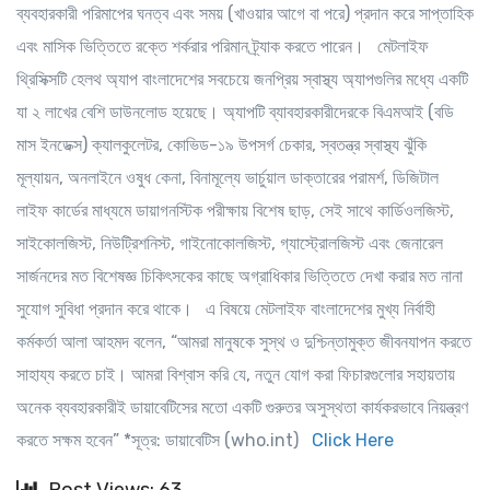
ব্যবহারকারী পরিমাপের ঘনত্ব এবং সময় (খাওয়ার আগে বা পরে) প্রদান করে সাপ্তাহিক
এবং মাসিক ভিত্তিতে রক্তে শর্করার পরিমান ট্র্যাক করতে পারেন।
মেটলাইফ
থ্রিসিক্সটি হেলথ অ্যাপ বাংলাদেশের সবচেয়ে জনপ্রিয় স্বাস্থ্য অ্যাপগুলির মধ্যে একটি
যা ২ লাখের বেশি ডাউনলোড হয়েছে। অ্যাপটি ব্যাবহারকারীদেরকে বিএমআই (বডি
মাস ইনডেক্স) ক্যালকুলেটর, কোভিড-১৯ উপসর্গ চেকার, স্বতন্ত্র স্বাস্থ্য ঝুঁকি
মূল্যায়ন, অনলাইনে ওষুধ কেনা, বিনামূল্যে ভার্চুয়াল ডাক্তারের পরামর্শ, ডিজিটাল
লাইফ কার্ডের মাধ্যমে ডায়াগনস্টিক পরীক্ষায় বিশেষ ছাড়, সেই সাথে কার্ডিওলজিস্ট,
সাইকোলজিস্ট, নিউট্রিশনিস্ট, গাইনোকোলজিস্ট, গ্যাস্ট্রোলজিস্ট এবং জেনারেল
সার্জনদের মত বিশেষজ্ঞ চিকিৎসকের কাছে অগ্রাধিকার ভিত্তিতে দেখা করার মত নানা
সুযোগ সুবিধা প্রদান করে থাকে।
এ বিষয়ে মেটলাইফ বাংলাদেশের মুখ্য নির্বাহী
কর্মকর্তা আলা আহমদ বলেন, “আমরা মানুষকে সুস্থ ও দুশ্চিন্তামুক্ত জীবনযাপন করতে
সাহায্য করতে চাই। আমরা বিশ্বাস করি যে, নতুন যোগ করা ফিচারগুলোর সহায়তায়
অনেক ব্যবহারকারীই ডায়াবেটিসের মতো একটি গুরুতর অসুস্থতা কার্যকরভাবে নিয়ন্ত্রণ
করতে সক্ষম হবেন” *সূত্র: ডায়াবেটিস (who.int)
Click Here
Post Views: 63