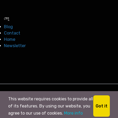
মেনু
Blog
Contact
Home
Newsletter
© 2026
সি নিউজ
. All right Reserved
This website requires cookies to provide all
Got it
of its features. By using our website, you
agree to our use of cookies.
More info