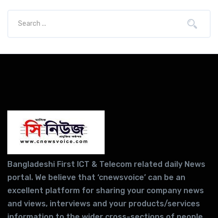
Bangladeshi First ICT & Telecom related daily News
portal. We believe that ‘cnewsvoice’ can be an
excellent platform for sharing your company news
and views, interviews and your products/services
information to the wider cross-sections of people