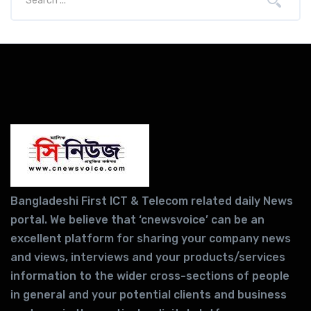
Bangladeshi First ICT & Telecom related daily News
portal. We believe that ‘cnewsvoice’ can be an
excellent platform for sharing your company news
and views, interviews and your products/services
information to the wider cross-sections of people
in general and your potential clients and business