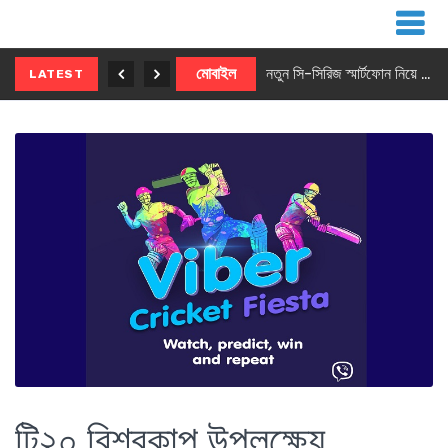
নতুন ৫জি মাস্টার ফোন আনছে ইনফিনিক্স
মোবাইল
নতুন সি-সিরিজ স্মার্টফোন নিয়ে আসছে রিয়েলমি
LATEST
টি২০ বিশ্বকাপ উপলক্ষ্যে