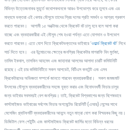
বিভিন্ন উত্তেজনাকর মুহূর্তে কথোপকথনকে আরও উপভোগ্য করে তুলবে এবং এর
মাধ্যমে ভক্তরা এই খেলার মৌসুমে তাদের প্রিয় দলের প্রতি সমর্থন ও আগ্রহ প্রকাশ
করতে পারবেন। আগামী ১৫ অক্টোবর থেকে ক্রিকেট বট চালু হবে বলে আশা করা
যাচ্ছে এবং ব্যবহারকারীরা এই মৌসুম শেষ হওয়া পর্যন্ত এতে যোগদান ও উপভোগ
করতে পারবেন। এতে যোগ দিতে ক্রিকেটভক্তদের ভাইবারে ‘
ওয়ার্ল্ড ক্রিকেট বট
’ লিখে
সার্চ দিতে হবে। এর উন্মোচনের ক্ষেত্রে জনপ্রিয় ক্রিকেটার মাশরাফি বিন মুর্তজা,
তামিম ইকবাল, তাসকিন আহমেদ এবং জাহানারা আলমের আলাদা চারটি কমিউনিটি
রয়েছে। এই চার কমিউনিটিতে সকল আপডেট, বিটিএস কনটেন্ট এবং এসব
ক্রিকেটারদের অভিজ্ঞতা সম্পর্কে জানতে পারবেন ব্যবহারকারীরা। সকল জমজমাট
উৎসবের মৌসুমে ব্যবহারকারীদের সহজে যুক্ত করার এবং বিনোদনধর্মী ফিচার চালুর
জন্য ভাইবার সবসময়ই বেশ জনপ্রিয়। তাই, ক্রিকেট বিশ্বকাপের জন্য বিশেষভাবে
কাস্টমাইজড ভাইবারের সর্বশেষ ফিচার অগমেন্টেড রিয়েলিটি (এআর) লেন্সের সাথে
মেসেজিং প্ল্যাটফর্মটি ব্যবহারকারীদের আনন্দে নতুন মাত্রা যোগ করা বিস্ময়কর কিছু নয়।
ডিজিটাল ফেস পেইন্টিং এবং কাস্টমাইজড ক্রিকেট জার্সির মতো বিভিন্ন ধরনের