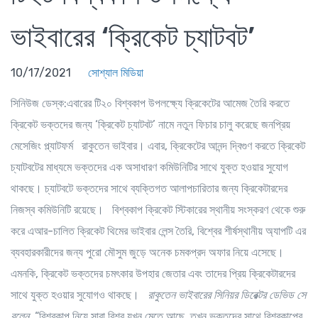
ভাইবারের ‘ক্রিকেট চ্যাটবট’
10/17/2021
সোশ্যাল মিডিয়া
সিনিউজ ডেস্ক
:এবারের টি২০ বিশ্বকাপ উপলক্ষ্যে ক্রিকেটের আমেজ তৈরি করতে
ক্রিকেট ভক্তদের জন্য ‘ক্রিকেট চ্যাটবট’ নামে নতুন ফিচার চালু করেছে জনপ্রিয়
মেসেজিং প্ল্যাটফর্ম রাকুতেন ভাইবার। এবার, ক্রিকেটের আনন্দ দ্বিগুণ করতে ক্রিকেট
চ্যাটবটের মাধ্যমে ভক্তদের এক অসাধারণ কমিউনিটির সাথে যুক্ত হওয়ার সুযোগ
থাকছে। চ্যাটবটে ভক্তদের সাথে ব্যক্তিগত আলাপচারিতার জন্য ক্রিকেটারদের
নিজস্ব কমিউনিটি রয়েছে। বিশ্বকাপ ক্রিকেট স্টিকারের স্থানীয় সংস্করণ থেকে শুরু
করে এআর-চালিত ক্রিকেট থিমের ভাইবার লেন্স তৈরি, বিশ্বের শীর্ষস্থানীয় অ্যাপটি এর
ব্যবহারকারীদের জন্য পুরো মৌসুম জুড়ে অনেক চমকপ্রদ অফার নিয়ে এসেছে।
এমনকি, ক্রিকেট ভক্তদের চমৎকার উপহার জেতার এবং তাদের প্রিয় ক্রিকেটারদের
সাথে যুক্ত হওয়ার সুযোগও থাকছে।
রাকুতেন
ভাইবারের
সিনিয়র
ডিরেক্টর
ডেভিড
সে
বলেন
,
“বিশ্বকাপ নিয়ে সারা বিশ্ব যখন মেতে আছে, তখন ভক্তদের সাথে বিশ্বকাপের