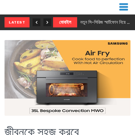
নতুন ৫জি মাস্টার ফোন আনছে ইনফিনিক্স
মোবাইল
নতুন সি-সিরিজ স্মার্টফোন নিয়ে আসছে রিয়েলমি
LATEST
জীবনকে সহজ করবে