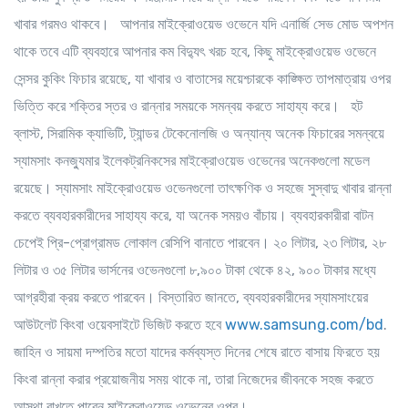
খাবার গরমও থাকবে। আপনার মাইক্রোওয়েভ ওভেনে যদি এনার্জি সেভ মোড অপশন
থাকে তবে এটি ব্যবহারে আপনার কম বিদ্যুৎ খরচ হবে, কিছু মাইক্রোওয়েভ ওভেনে
সেন্সর কুকিং ফিচার রয়েছে, যা খাবার ও বাতাসের ময়েশ্চারকে কাঙ্ক্ষিত তাপমাত্রায় ওপর
ভিত্তি করে শক্তির স্তর ও রান্নার সময়কে সমন্বয় করতে সাহায্য করে। হট
ব্লাস্ট, সিরামিক ক্যাভিটি, ট্যান্ডর টেকেনোলজি ও অন্যান্য অনেক ফিচারের সমন্বয়ে
স্যামসাং কনজ্যুমার ইলেকট্রনিকসের মাইক্রোওয়েভ ওভেনের অনেকগুলো মডেল
রয়েছে। স্যামসাং মাইক্রোওয়েভ ওভেনগুলো তাৎক্ষণিক ও সহজে সুস্বাদু খাবার রান্না
করতে ব্যবহারকারীদের সাহায্য করে, যা অনেক সময়ও বাঁচায়। ব্যবহারকারীরা বাটন
চেপেই প্রি-প্রোগ্রামড লোকাল রেসিপি বানাতে পারবেন। ২০ লিটার, ২৩ লিটার, ২৮
লিটার ও ৩৫ লিটার ভার্সনের ওভেনগুলো ৮,৯০০ টাকা থেকে ৪২, ৯০০ টাকার মধ্যে
আগ্রহীরা ক্রয় করতে পারবেন। বিস্তারিত জানতে, ব্যবহারকারীদের স্যামসাংয়ের
আউটলেট কিংবা ওয়েবসাইটে ভিজিট করতে হবে
www.samsung.com/bd
.
জাহিন ও সায়মা দম্পতির মতো যাদের কর্মব্যস্ত দিনের শেষে রাতে বাসায় ফিরতে হয়
কিংবা রান্না করার প্রয়োজনীয় সময় থাকে না, তারা নিজেদের জীবনকে সহজ করতে
আস্থা রাখতে পারেন মাইক্রোওয়েভ ওভেনের ওপর।