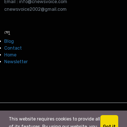
Email : info@cnewsvoice.com
cnewsvoice2002@gmail.com
মেনু
Blog
Contact
Home
Newsletter
© 2026
সি নিউজ
. All right Reserved
This website requires cookies to provide all
Got it
of its features. By using our website, you