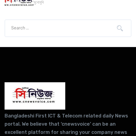
মুখোমুখি
Bangladeshi First ICT & Telecom related daily News
portal. We believe that ‘cnewsvoice’ can be an
excellent platform for sharing your company news