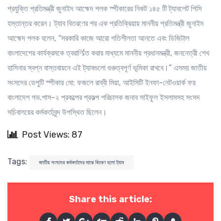
প্রযুক্তি প্রতিমন্ত্রী জুনাইদ আহ্মেদ পলক স্পীকারের নিকট ১৪৫ টি ট্যাবলেট পিসি
হস্তান্তর করেন। ট্যাব বিতরণের পর এক প্রতিক্রিয়ায় মাননীয় প্রতিমন্ত্রী জুনাইদ
আহ্মেদ পলক বলেন, “সরকারি কাজে আরো গতিশীলতা আনতে এবং ডিজিটাল
বাংলাদেশের কার্যক্রমকে ত্বরাণি¦ত করার মাধ্যমে মাননীয় প্রধানমন্ত্রী, জননেত্রী শেখ
হাসিনার স্বপ্ন বাস্তবায়নে এই ট্যাবগুলো গুরুত্বপূর্ণ ভূমিকা রাখবে।” এসময় জাতীয়
সংসদের ডেপুটি স্পীকার মো: ফজলে রাব্বী মিয়া, আইসিটি ইনফা-নেটওয়ার্ক ফর
বাংলাদেশ গভ.পাস-২ প্রকল্পের প্রকল্প পরিচালক জনাব সাইফুল ইসলামসহ সংসদ
সচিবালয়ের কর্মকর্তাবৃন্দ উপস্থিত ছিলেন।
Post Views: 87
Tags:
জাতীয় সংসদের কর্মকর্তাদের মাঝে বিতরণ হলো ট্যাব
Share this article: