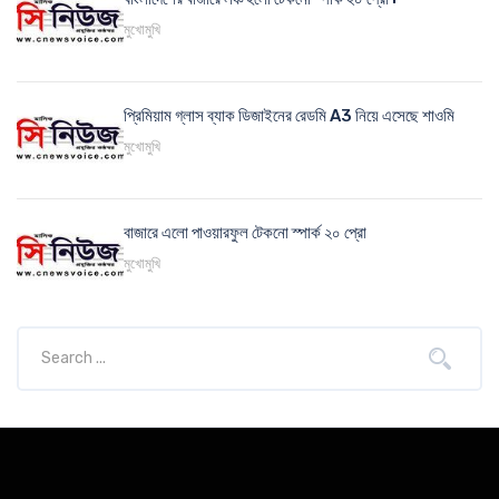
মুখোমুখি
প্রিমিয়াম গ্লাস ব্যাক ডিজাইনের রেডমি A3 নিয়ে এসেছে শাওমি
মুখোমুখি
বাজারে এলো পাওয়ারফুল টেকনো স্পার্ক ২০ প্রো
মুখোমুখি