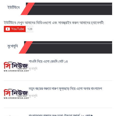
ইউটিউবে
ইউটিউবে দেখুন আমাদের ভিডিওগুলো এবং সাবস্ক্রাইব করুন আমাদের চ্যানেলটি:
মুখোমুখি
শাওমি নিয়ে এলো রেডমি নোট ১৪
মুখোমুখি
নতুন বছরের শুরুতে দারুণ মূল্যছাড় নিয়ে এলো অনার বাংলাদেশ
মুখোমুখি
বাংলাদেশের বাজারে লঞ্চ হলো টেকনো স্পার্ক ২০ প্রো+