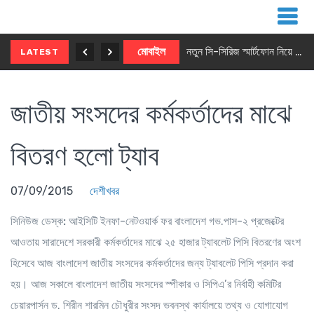
নতুন ৫জি মাস্টার ফোন আনছে ইনফিনিক্স
মোবাইল
নতুন সি-সিরিজ স্মার্টফোন নিয়ে আসছে রিয়েলমি
LATEST
জাতীয় সংসদের কর্মকর্তাদের মাঝে
বিতরণ হলো ট্যাব
07/09/2015
দেশীখবর
সিনিউজ ডেস্ক:
আইসিটি ইনফা-নেটওয়ার্ক ফর বাংলাদেশ গভ.পাস-২ প্রজেক্টের
আওতায় সারাদেশে সরকারী কর্মকর্তাদের মাঝে ২৫ হাজার ট্যাবলেট পিসি বিতরণের অংশ
হিসেবে আজ বাংলাদেশ জাতীয় সংসদের কর্মকর্তাদের জন্য ট্যাবলেট পিসি প্রদান করা
হয়। আজ সকালে বাংলাদেশ জাতীয় সংসদের স্পীকার ও সিপিএ’র নির্বাহী কমিটির
চেয়ারপার্সন ড. শিরীন শারমিন চৌধুরীর সংসদ ভবনস্থ কার্যালয়ে তথ্য ও যোগাযোগ