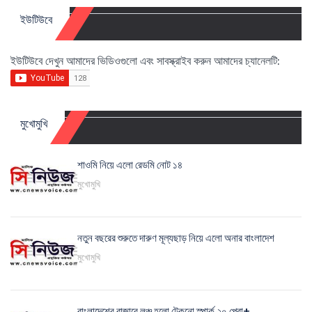
ইউটিউবে
ইউটিউবে দেখুন আমাদের ভিডিওগুলো এবং সাবস্ক্রাইব করুন আমাদের চ্যানেলটি:
মুখোমুখি
শাওমি নিয়ে এলো রেডমি নোট ১৪
মুখোমুখি
নতুন বছরের শুরুতে দারুণ মূল্যছাড় নিয়ে এলো অনার বাংলাদেশ
মুখোমুখি
বাংলাদেশের বাজারে লঞ্চ হলো টেকনো স্পার্ক ২০ প্রো+