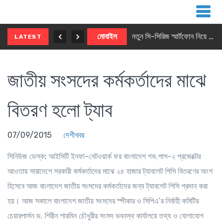
নতুন ৫জি মাস্টার ফোন আনছে ইনফিনিক্স
মোবাইল
নতুন সি-সিরিজ স্মার্টফোন নিয়ে আসছে রিয়েলমি
LATEST
জাতীয় সংসদের কর্মকর্তাদের মাঝে
বিতরণ হলো ট্যাব
07/09/2015
দেশীখবর
সিনিউজ ডেস্ক:
আইসিটি ইনফা-নেটওয়ার্ক ফর বাংলাদেশ গভ.পাস-২ প্রজেক্টের
আওতায় সারাদেশে সরকারী কর্মকর্তাদের মাঝে ২৫ হাজার ট্যাবলেট পিসি বিতরণের অংশ
হিসেবে আজ বাংলাদেশ জাতীয় সংসদের কর্মকর্তাদের জন্য ট্যাবলেট পিসি প্রদান করা
হয়। আজ সকালে বাংলাদেশ জাতীয় সংসদের স্পীকার ও সিপিএ’র নির্বাহী কমিটির
চেয়ারপার্সন ড. শিরীন শারমিন চৌধুরীর সংসদ ভবনস্থ কার্যালয়ে তথ্য ও যোগাযোগ