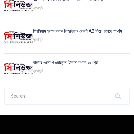
মুখোমুখি
প্রিমিয়াম গ্লাস ব্যাক ডিজাইনের রেডমি A3 নিয়ে এসেছে শাওমি
মুখোমুখি
বাজারে এলো পাওয়ারফুল টেকনো স্পার্ক ২০ প্রো
মুখোমুখি