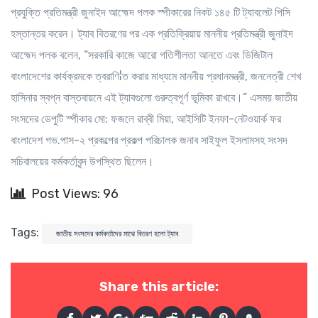
প্রযুক্তি প্রতিমন্ত্রী জুনাইদ আহ্মেদ পলক স্পীকারের নিকট ১৪৫ টি ট্যাবলেট পিসি
হস্তান্তর করেন। ট্যাব বিতরণের পর এক প্রতিক্রিয়ায় মাননীয় প্রতিমন্ত্রী জুনাইদ
আহ্মেদ পলক বলেন, “সরকারি কাজে আরো গতিশীলতা আনতে এবং ডিজিটাল
বাংলাদেশের কার্যক্রমকে ত্বরাণি¦ত করার মাধ্যমে মাননীয় প্রধানমন্ত্রী, জননেত্রী শেখ
হাসিনার স্বপ্ন বাস্তবায়নে এই ট্যাবগুলো গুরুত্বপূর্ণ ভূমিকা রাখবে।” এসময় জাতীয়
সংসদের ডেপুটি স্পীকার মো: ফজলে রাব্বী মিয়া, আইসিটি ইনফা-নেটওয়ার্ক ফর
বাংলাদেশ গভ.পাস-২ প্রকল্পের প্রকল্প পরিচালক জনাব সাইফুল ইসলামসহ সংসদ
সচিবালয়ের কর্মকর্তাবৃন্দ উপস্থিত ছিলেন।
Post Views: 96
Tags:
জাতীয় সংসদের কর্মকর্তাদের মাঝে বিতরণ হলো ট্যাব
Share this article: