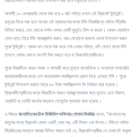
বিরামহীনভাবে সরাসরি ম্যাচ উপভোগ করা যাবে শুধুমাত্র টফিতে।
আগামী ১৯ ফেব্রুয়ারি থেকে শুরু হয়ে ৯ মার্চ পর্যন্ত চলবে এই ক্রিকেট টুর্নামেন্ট।
দুপুরের দিকে শুরু হতে যাওয়া এই ম্যাচগুলোর জন্য টফি নিরবচ্ছিন্ন লাইভ স্ট্রিমিং
নিশ্চিত করবে, যেন কোনো দর্শক খেলার একটি মুহূর্তও মিস না করেন। কেবল মোবাইল
ফোন হাতে নিয়ে টফি সাবস্ক্রাইব করুন, আর যেকোনো জায়গা থেকে উপভোগ করুন
পুরো টুর্নামেন্ট। প্রথম বল থেকে শুরু করে শেষ ওভার পর্যন্ত, যদি ফোনে থাকে টফি
তাহলে খেলার কোনো অংশই মিস করতে হবে না ক্রিকেটপ্রেমীদের।
পুরো বিষয়টিকে আরও সহজ ও সাশ্রয়ী করে তুলতে বাংলালিংক ও অন্যান্য অপারেটর
ব্যবহারকারীদের জন্য বেশ কয়েকরকম সাবস্ক্রিপশন প্ল্যান নিয়ে এসেছে টফি। পুরো
টুর্নামেন্ট উপভোগ করতে মাত্র ৯৯ টাকা সাবস্ক্রিপশন ফি নির্ধারণ করা হয়েছে।
ক্রিকেটিপ্রেমীদের জন্য বিষয়টিকে আরও স্বাচ্ছন্দ্যদায়ক করে তুলতে এতে বিকাশ,
ক্রেডিট বা ডেবিট কার্ডের মাধ্যমে পেমেন্টের ব্যবস্থা রাখা হয়েছে।
এ বিষয়ে
বাংলালিংকের চিফ ডিজিটাল অফিসার গোলাম কিবরিয়া
বলেন, "বাংলাদেশের
মানুষের জন্য ক্রিকেট কেবল একটি খেলা নয়; এটি বিশাল এক উৎসব। টফিতে লাইভ
স্ট্রিমিংয়ের মাধ্যমে আমরা নিশ্চিত করতে চাই যে, ক্রিকেটপ্রেমীরা যে যেখানেই থাকুক