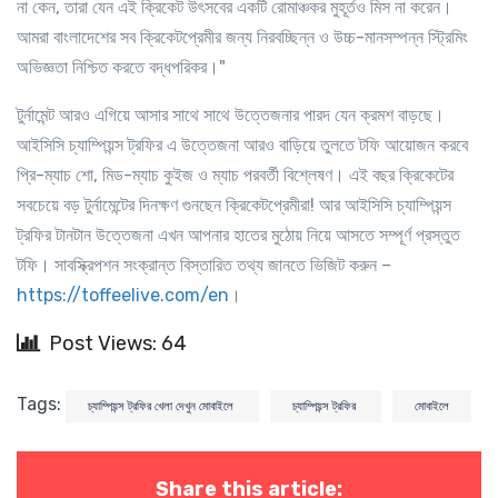
না কেন, তারা যেন এই ক্রিকেট উৎসবের একটি রোমাঞ্চকর মুহূর্তও মিস না করেন।
আমরা বাংলাদেশের সব ক্রিকেটপ্রেমীর জন্য নিরবচ্ছিন্ন ও উচ্চ-মানসম্পন্ন স্ট্রিমিং
অভিজ্ঞতা নিশ্চিত করতে বদ্ধপরিকর।"
টুর্নামেন্ট আরও এগিয়ে আসার সাথে সাথে উত্তেজনার পারদ যেন ক্রমশ বাড়ছে।
আইসিসি চ্যাম্পিয়ন্স ট্রফির এ উত্তেজনা আরও বাড়িয়ে তুলতে টফি আয়োজন করবে
প্রি-ম্যাচ শো, মিড-ম্যাচ কুইজ ও ম্যাচ পরবর্তী বিশ্লেষণ। এই বছর ক্রিকেটের
সবচেয়ে বড় টুর্নামেন্টের দিনক্ষণ গুনছেন ক্রিকেটপ্রেমীরা! আর আইসিসি চ্যাম্পিয়ন্স
ট্রফির টানটান উত্তেজনা এখন আপনার হাতের মুঠোয় নিয়ে আসতে সম্পূর্ণ প্রস্তুত
টফি। সাবস্ক্রিপশন সংক্রান্ত বিস্তারিত তথ্য জানতে ভিজিট করুন –
https://toffeelive.com/en
।
Post Views: 64
Tags:
চ্যাম্পিয়ন্স ট্রফির খেলা দেখুন মোবাইলে
চ্যাম্পিয়ন্স ট্রফির
মোবাইলে
Share this article: