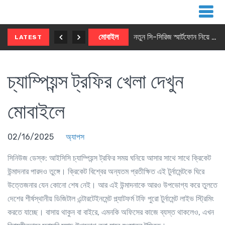
নতুন ৫জি মাস্টার ফোন আনছে ইনফিনিক্স
মোবাইল
নতুন সি-সিরিজ স্মার্টফোন নিয়ে আসছে রিয়েলমি
LATEST
চ্যাম্পিয়ন্স ট্রফির খেলা দেখুন
মোবাইলে
02/16/2025
অ্যাপস
সিনিউজ ডেস্ক
: আইসিসি চ্যাম্পিয়ন্স ট্রফির সময় ঘনিয়ে আসার সাথে সাথে ক্রিকেট
উন্মাদনার পারদও তুঙ্গে। ক্রিকেট বিশ্বের অন্যতম প্রতীক্ষিত এই টুর্নামেন্টকে ঘিরে
উত্তেজনার যেন কোনো শেষ নেই। আর এই উন্মাদনাকে আরও উপভোগ্য করে তুলতে
দেশের শীর্ষস্থানীয় ডিজিটাল এন্টারটেইনমেন্ট প্ল্যাটফর্ম টফি পুরো টুর্নামেন্ট লাইভ স্ট্রিমিং
করতে যাচ্ছে। বাসায় থাকুন বা বাইরে, এমনকি অফিসের কাজে ব্যস্ত থাকলেও, এখন