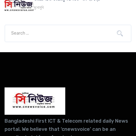
মুখোমুখি
Bangladeshi First ICT & Telecom related daily News
portal. We believe that ‘cnewsvoice’ can be an