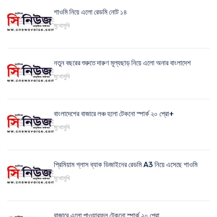
শাওমি নিয়ে এলো রেডমি নোট ১৪
মুখোমুখি
নতুন বছরের শুরুতে দারুণ মূল্যছাড় নিয়ে এলো অনার বাংলাদেশ
মুখোমুখি
বাংলাদেশের বাজারে লঞ্চ হলো টেকনো স্পার্ক ২০ প্রো+
মুখোমুখি
প্রিমিয়াম গ্লাস ব্যাক ডিজাইনের রেডমি A3 নিয়ে এসেছে শাওমি
মুখোমুখি
বাজারে এলো পাওয়ারফুল টেকনো স্পার্ক ২০ প্রো