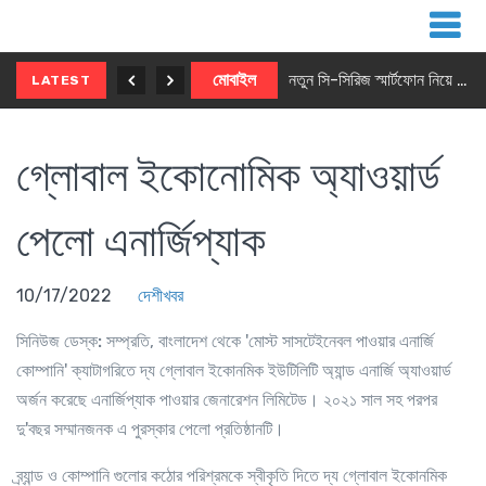
নতুন ৫জি মাস্টার ফোন আনছে ইনফিনিক্স
মোবাইল
নতুন সি-সিরিজ স্মার্টফোন নিয়ে আসছে রিয়েলমি
LATEST
গ্লোবাল ইকোনোমিক অ্যাওয়ার্ড
পেলো এনার্জিপ্যাক
10/17/2022
দেশীখবর
সিনিউজ ডেস্ক:
সম্প্রতি, বাংলাদেশ থেকে 'মোস্ট সাসটেইনেবল পাওয়ার এনার্জি
কোম্পানি' ক্যাটাগরিতে দ্য গ্লোবাল ইকোনমিক ইউটিলিটি অ্যান্ড এনার্জি অ্যাওয়ার্ড
অর্জন করেছে এনার্জিপ্যাক পাওয়ার জেনারেশন লিমিটেড। ২০২১ সাল সহ পরপর
দু'বছর সম্মানজনক এ পুরস্কার পেলো প্রতিষ্ঠানটি।
ব্র্যান্ড ও কোম্পানি গুলোর কঠোর পরিশ্রমকে স্বীকৃতি দিতে দ্য গ্লোবাল ইকোনমিক