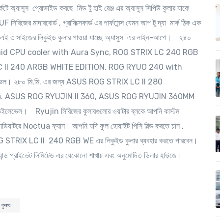
ার্কেটে অ্যাসুস প্রোভাইড করছে মিড টু হাই রেঞ্জ এর অ্যাসুস সিপিউ কুলার যাকে
িজের মাদারবোর্ড , গ্রাফিক্সকার্ড এর পার্ফমেন্স যেমন আপ টু দ্যা মার্ক ঠিক এক
এর এই ৩ সাইজের লিকুইড কুলার পাওয়া যাচ্ছে অ্যাসুস এর লাইন-আপে।
২৪০
iquid CPU cooler with Aura Sync, ROG STRIX LC 240 RGB
C II 240 ARGB WHITE EDITION, ROG RYUO 240 with
েভেল। ২৮০ মি.মি. এর জন্য ASUS ROG STRIX LC II 280
 মি.মি. ASUS ROG RYUJIN II 360, ASUS ROG RYUJIN 360MM
ভেইলেভেল।
Ryujin সিরিজের কুলারগুলোর ওয়াটার ব্লকে আপনি কাস্টম
যাডিয়াটরে Noctua ফ্যান। আপনি যদি ফুল হোয়াইট পিসি বিল্ড করতে চান ,
X LC II 240 RGB WE এর লিকুইড কুলার ব্যবহার করতে পারবেন।
ব্র্যান্ড প্রাইভেট লিমিটেড এর যেকোনো শাখায় এবং অনুমোদিত ডিলার হাউজে।
 কুলার