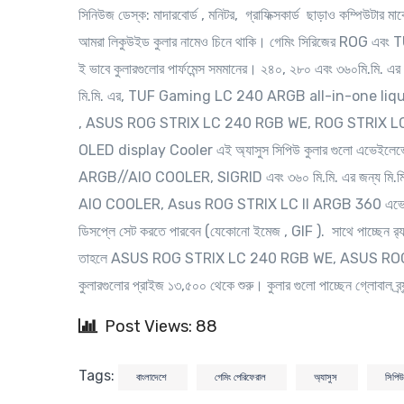
সিনিউজ ডেস্ক
: মাদারবোর্ড , মনিটর, গ্রাফিক্সকার্ড ছাড়াও কম্পিউটার ম
আমরা লিকুউইড কুলার নামেও চিনে থাকি। গেমিং সিরিজের ROG এবং TUF সির
ই ভাবে কুলারগুলোর পার্ফমেন্স সমমানের। ২৪০, ২৮০ এবং ৩৬০মি.মি. 
মি.মি. এর, TUF Gaming LC 240 ARGB all-in-one l
, ASUS ROG STRIX LC 240 RGB WE, ROG STRIX L
OLED display Cooler এই অ্যাসুস সিপিউ কুলার গুলো এভেইল
ARGB//AIO COOLER, SIGRID এবং ৩৬০ মি.মি. এর জন্য
AIO COOLER, Asus ROG STRIX LC II ARGB 360 এ
ডিসপ্লে সেট করতে পারবেন (যেকোনো ইমেজ , GIF ). সাথে পাচ্ছেন র‍্
তাহলে ASUS ROG STRIX LC 240 RGB WE, ASUS ROG STRI
কুলারগুলোর প্রাইজ ১৩,৫০০ থেকে শুরু। কুলার গুলো পাচ্ছেন গ্লোবাল 
Post Views: 88
Tags:
বাংলাদেশে
গেমিং পেরিফেরাল
অ্যাসুস
সিপিউ