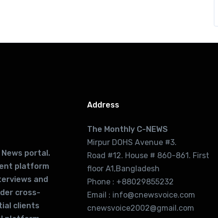
Address
The Monthly C-NEWS
Mirpur DOHS Avenue #3.
 News portal.
Road #12. House # 860-861. First
lent platform
floor A1,Bangladesh
terviews and
Phone : +88029855232
ider cross-
Email : info@cnewsvoice.com
ial clients
cnewsvoice2002@gmail.com