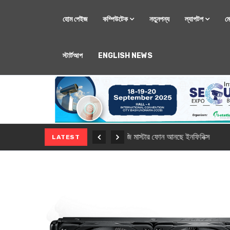
হোম পেইজ
কম্পিউটেক
নতুনপন্য
ল্যাপটপ
ম
স্টার্টআপ
ENGLISH NEWS
মোবাইল
নতুন সি-সিরিজ স্মার
LATEST