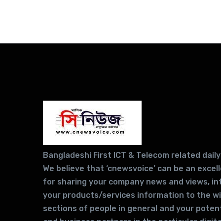
Bangladeshi First ICT & Telecom related daily
We believe that ‘cnewsvoice’ can be an excel
for sharing your company news and views, in
your products/services information to the w
sections of people in general and your potent