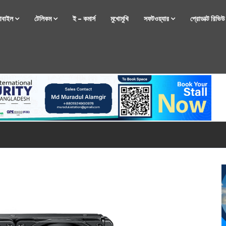
োবাইল
টেলিকম
ই – কমার্স
মুখোমুখি
সফটওয়্যার
প্রোডাক্ট রিভি
্টফোন নিয়ে আসছে রিয়েলমি