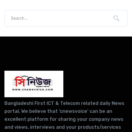
Bangladeshi First ICT & Telecom related daily News
portal. We believe that ‘cnewsvoice’ can be an
excellent platform for sharing your company news
and views, interviews and your products/services