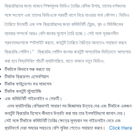
ক্রিয়েটরদের জন্য থাকবে শিক্ষামূলক ভিডিও তৈরির বেসিক উপায়, তাদের দর্শকদের
সঙ্গে সংযোগ এবং তাদের ভিডিওকে পরবর্তী ধাপে নিয়ে যাওয়ার নানা কৌশল। ভিডিও
তৈরিতে উৎসাহী এবং দক্ষ ক্রিয়েটরদের জন্য কমিউনিটি ট্রেন্ড, শব্দ ও মিউজিকের
ব্যবহার সম্পর্কে আরও বেশি জানার সুযোগ তৈরি হচ্ছে। সেই সঙ্গে সৃহজনশীল
প্রবণতাগুলোকে স্পটলাইট করতে, কনটেন্ট তৈরিতে বৈচিত্র আনতেও সহায়তা করবে
ক্রিয়েটর পোর্টাল।” ক্রিয়েটর পোর্টাল বাংলার কনটেন্ট সাপ্তাহিক ভিত্তিতে আপলোড
করা হবে নিম্নলিখিত পাঁচটি ক্যাটাগরিতে, যাতে থাকবে নতুন ভিডিও:
টিকটকে কিভাবে শুরু করতে হয়
টিকটক ক্রিয়েশন এসেনশিয়াল
টিকটক ফাউন্ডেশন ফর সাকসেস
টিকটক কনটেন্ট স্ট্র্যাটেজি
এবং কমিউনিটি গাইডলাইন ও সেফটি।
এসব ক্যাটাগরির বেশিরভাগই সাধারণ সব জিজ্ঞাসার উত্তর দেয় এবং টিকটকে একজন
কনটেন্ট ক্রিয়েটর হিসেবে কীভাবে উন্নতি করা যায় তার ইনসাইটগুলো জানান দেয়।
সেই সঙ্গে টিকটকে কমিউনিটি তৈরির ক্ষেত্রে মূল্যবান সব গাইডলাইন দেবে এবং
প্ল্যাটফর্মে দেয়া সময়ের সবচেয়ে বেশি সুবিধা পেতেও সহায়তা করবে।
Click Here