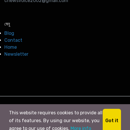
cnewsvoice2002@gmail.com
মেনু
Blog
Contact
Home
Newsletter
© 2026
সি নিউজ
. All right Reserved
This website requires cookies to provide all
Got it
of its features. By using our website, you
agree to our use of cookies.
More info