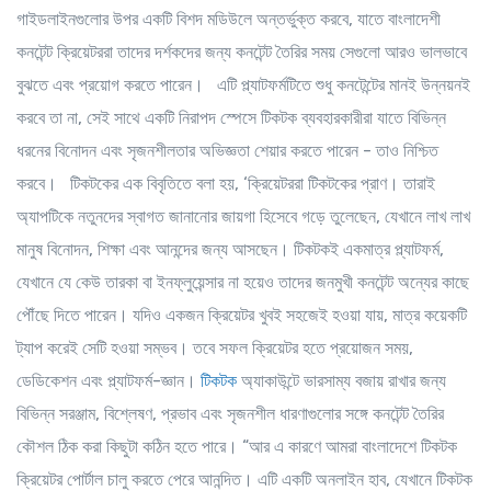
গাইডলাইনগুলোর উপর একটি বিশদ মডিউলে অন্তর্ভুক্ত করবে, যাতে বাংলাদেশী
কনটেন্ট ক্রিয়েটররা তাদের দর্শকদের জন্য কনটেন্ট তৈরির সময় সেগুলো আরও ভালভাবে
বুঝতে এবং প্রয়োগ করতে পারেন। এটি প্ল্যাটফর্মটিতে শুধু কনটেন্টের মানই উন্নয়নই
করবে তা না, সেই সাথে একটি নিরাপদ স্পেসে টিকটক ব্যবহারকারীরা যাতে বিভিন্ন
ধরনের বিনোদন এবং সৃজনশীলতার অভিজ্ঞতা শেয়ার করতে পারেন - তাও নিশ্চিত
করবে। টিকটকের এক বিবৃতিতে বলা হয়, ‘ক্রিয়েটররা টিকটকের প্রাণ। তারাই
অ্যাপটিকে নতুনদের স্বাগত জানানোর জায়গা হিসেবে গড়ে তুলেছেন, যেখানে লাখ লাখ
মানুষ বিনোদন, শিক্ষা এবং আনন্দের জন্য আসছেন। টিকটকই একমাত্র প্ল্যাটফর্ম,
যেখানে যে কেউ তারকা বা ইনফ্লুয়েন্সার না হয়েও তাদের জনমুখী কনটেন্ট অন্যের কাছে
পৌঁছে দিতে পারেন। যদিও একজন ক্রিয়েটর খুবই সহজেই হওয়া যায়, মাত্র কয়েকটি
ট্যাপ করেই সেটি হওয়া সম্ভব। তবে সফল ক্রিয়েটর হতে প্রয়োজন সময়,
ডেডিকেশন এবং প্ল্যাটফর্ম-জ্ঞান।
টিকটক
অ্যাকাউন্টে ভারসাম্য বজায় রাখার জন্য
বিভিন্ন সরঞ্জাম, বিশ্লেষণ, প্রভাব এবং সৃজনশীল ধারণাগুলোর সঙ্গে কনটেন্ট তৈরির
কৌশল ঠিক করা কিছুটা কঠিন হতে পারে। “আর এ কারণে আমরা বাংলাদেশে টিকটক
ক্রিয়েটর পোর্টাল চালু করতে পেরে আনন্দিত। এটি একটি অনলাইন হাব, যেখানে টিকটক