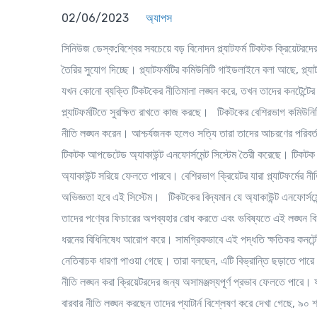
02/06/2023
অ্যাপস
সিনিউজ ডেস্ক:
বিশ্বের সবচেয়ে বড় বিনোদন প্ল্যাটফর্ম টিকটক ক্রিয়েটর
তৈরির সুযোগ দিচ্ছে। প্ল্যাটফর্মটির কমিউনিটি গাইডলাইনে বলা আছে, প্ল্
যখন কোনো ব্যক্তি টিকটকের নীতিমালা লঙ্ঘন করে, তখন তাদের কনটেন্টের বির
প্ল্যাটফর্মটিতে সুরক্ষিত রাখতে কাজ করছে। টিকটকের বেশিরভাগ কমিউনিট
নীতি লঙ্ঘন করেন। আশ্চর্যজনক হলেও সত্যি তারা তাদের আচরণের পরিবর্
টিকটক আপডেটেড অ্যাকাউন্ট এনফোর্সমেন্ট সিস্টেম তৈরী করেছে। টিকটক বিশ
অ্যাকাউন্ট সরিয়ে ফেলতে পারবে। বেশিরভাগ ক্রিয়েটর যারা প্ল্যাটফর্মের নী
অভিজ্ঞতা হবে এই সিস্টেম। টিকটকের বিদ্যমান যে অ্যাকাউন্ট এনফোর্সমেন্
তাদের পণ্যের ফিচারের অপব্যহার রোধ করতে এবং ভবিষ্যতে এই লঙ্ঘন বিষ
ধরনের বিধিনিষেধ আরোপ করে। সামগ্রিকভাবে এই পদ্ধতি ক্ষতিকর কনটেন্ট
নেতিবাচক ধারণা পাওয়া গেছে। তারা বলছেন, এটি বিভ্রান্তি ছড়াতে পা
নীতি লঙ্ঘন করা ক্রিয়েটরদের জন্য অসামঞ্জস্যপূর্ণ প্রভাব ফেলতে পারে।
বারবার নীতি লঙ্ঘন করছেন তাদের প্যাটার্ন বিশ্লেষণ করে দেখা গেছে, 