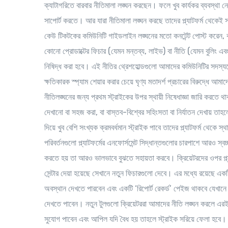
ক্যাটাগরিতে বারবার নীতিমালা লঙ্ঘন করছেন। ফলে খুব কার্যকর ব্যবস্থা ন
সাপোর্ট করতে। আর যারা নীতিমালা লঙ্ঘন করছে তাদের প্ল্যাটফর্ম থেকেই সর
কেউ টিকটকের কমিউনিটি গাইডলাইন লঙ্ঘনের মতো কনটেন্ট পোস্ট করেন, কনট
কোনো প্রোডাক্টের ফিচার (যেমন মন্তব্য, লাইভ) বা নীতি (যেমন বুলিং এবং 
নিষিদ্ধ করা হবে। এই নীতির থ্রেশহোল্ডগুলো আমাদের কমিউনিটির সদস্যদ
ক্ষতিকারক স্প্যাম শেয়ার করার চেয়ে ঘৃণ্য মতাদর্শ প্রচারের বিরুদ্ধে আ
নীতিলঙ্ঘনের জন্য প্রথম স্ট্রাইকের উপর স্থায়ী নিষেধাজ্ঞা জারি করতে 
দেখানো বা সহজ করা, বা বাস্তব-বিশ্বের সহিংসতা বা নির্যাতন দেখায় তাহ
দিয়ে খুব বেশি সংখ্যক ক্রমবর্ধমান স্ট্রাইক পাবে তাদের প্ল্যাটফর্ম থে
পরিবর্তনগুলো প্ল্যাটফর্মের এনফোর্সমেন্ট সিদ্ধান্তগুলোর চারপাশে আরও
করতে হয় তা আরও ভালভাবে বুঝতে সহায়তা করবে। ক্রিয়েটরদের ওপর প্ল্য
সেন্টার দেয়া হয়েছে সেখানে নতুন ফিচারগুলো দেবে। এর মধ্যে রয়েছে একটি
অবস্থান দেখতে পারবেন এবং একটি ‘রিপোর্ট রেকর্ড’ পেইজ থাকবে যেখানে ক্রি
দেখতে পাবেন। নতুন টুলগুলো ক্রিয়েটররা আমাদের নীতি লঙ্ঘন করলে এর
সুযোগ পাবেন এবং আপিল যদি বৈধ হয় তাহলে স্ট্রাইক সরিয়ে ফেলা হবে। ক্র