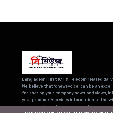
Bangladeshi First ICT & Telecom related daily
We believe that ‘cnewsvoice’ can be an excel
for sharing your company news and views, in
your products/services information to the w
sections of people in general and your potent