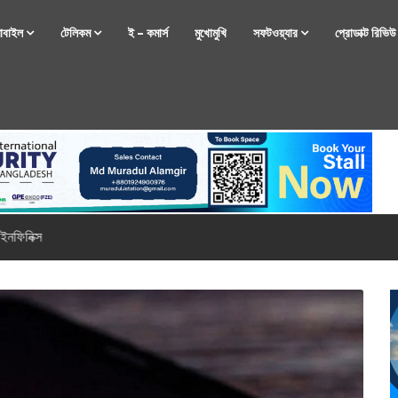
োবাইল
টেলিকম
ই – কমার্স
মুখোমুখি
সফটওয়্যার
প্রোডাক্ট রিভি
্টফোন নিয়ে আসছে রিয়েলমি