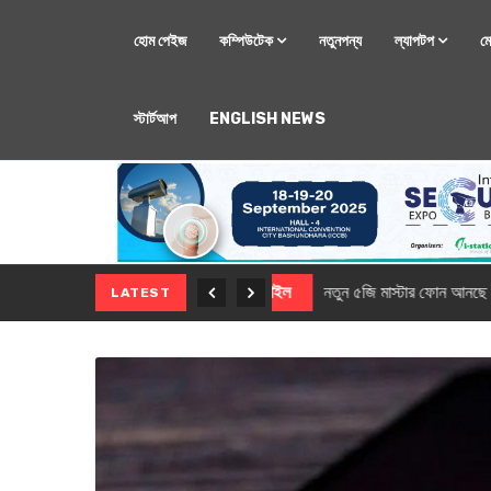
হোম পেইজ
কম্পিউটেক
নতুনপন্য
ল্যাপটপ
ম
স্টার্টআপ
ENGLISH NEWS
মোবাইল
নতুন সি-সিরিজ স্মার
LATEST