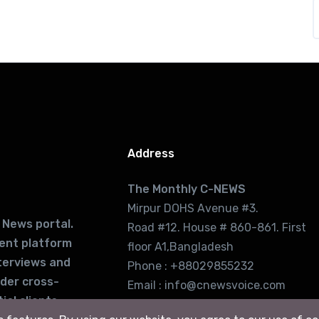
Address
The Monthly C-NEWS
Mirpur DOHS Avenue #3.
 News portal.
Road #12. House # 860-861. First
lent platform
floor A1,Bangladesh
terviews and
Phone : +88029855232
ider cross-
Email : info@cnewsvoice.com
ial clients
cnewsvoice2002@gmail.com