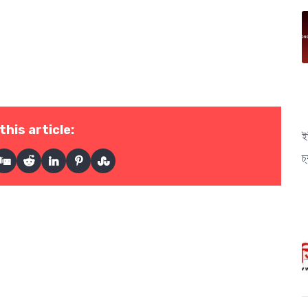
this article:
ই
চ