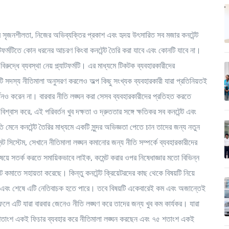
দের সৃজনশীলতা, নিজের অভিব্যক্তির প্রকাশ এবং হৃদয় উৎসারিত সব মজার কনটেন্ট
যাটফর্মটিতে কোন ধরনের আচরণ কিংবা কনটেন্ট তৈরি করা যাবে এবং কোনটি যাবে না।
ুদ্ধে ব্যবস্থা নেয় প্ল্যাটফর্মটি। এর মাধ্যমে টিকটক ব্যবহারকারীদের
ি সদস্য নীতিমালা অনুসরণ করলেও অল্প কিছু সংখ্যক ব্যবহারকারী যারা প্রতিনিয়তই
তনও করেন না। বারবার নীতি লঙ্ঘন করা সেসব ব্যবহারকারীদের প্রতিহত করতে
্বাস করে, এই পরিবর্তন খুব দক্ষতা ও দ্রুততার সঙ্গে ক্ষতিকর সব কনটেন্ট এবং
তি মেনে কনটেন্ট তৈরির মাধ্যমে একটি সুন্দর অভিজ্ঞতা পেতে চান তাদের জন্য নতুন
ট সিস্টেম, সেখানে নীতিমালা লঙ্ঘন কমানোর জন্য নীতি সম্পর্কে ব্যবহারকারীদের
য়ে সতর্ক করতে সমায়িকভাবে লাইক, কমেন্ট করার ওপর নিষেধাজ্ঞার মতো বিভিন্ন
 কমাতে সহায়তা করেছে। কিন্তু কনটেন্ট ক্রিয়েটরদের কাছ থেকে বিষয়টি নিয়ে
রে এবং শেষে এটি নেতিবাচক হতে পারে। তবে বিষয়টি একেবারেই কম এবং অজান্তেই
 ফলে এটি যারা বারবার জেনেও নীতি লঙ্ঘণ করে তাদের জন্য খুব কম কার্যকর। যারা
৯০ শতাংশ একই ফিচার ব্যবহার করে নীতিমালা লঙ্ঘন করছেন এবং ৭৫ শতাংশ একই