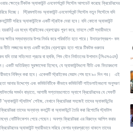
েওয়ার ক্ষেত্রে টিকটক অ্যাকাউন্ট এনফোর্সমেন্ট সিস্টেম আপডেট করেছে ক্রিয়েটরদের
িয়ে দিচ্ছে। স্ট্রিমলাইনড অ্যাকাউন্ট এনফোর্সমেন্ট সিস্টেম নতুন সিস্টেমে যদি
েন্টটি সরিয়ে অ্যাকাউন্টকে একটি স্ট্রাইক দেয়া হবে। যদি কোনো অ্যাকাউন্ট
হয়রানি) এর মধ্যে স্ট্রাইকের থ্রেশহোল্ড পূরণ করে, তাহলে সেটি স্থায়ীভাবে
ের ক্ষতির সম্ভাব্যতার উপর নির্ভর করে পরিবর্তিত হতে পারে। উদাহরণস্বরূপ- কম
মাদের নীতি লঙ্ঘনের জন্য একটি কঠোর থ্রেশহোল্ড হতে পারে৷ টিকটক গুরুতর
থাকব যদি তারা সহিংসতা প্রচার বা হুমকি, শিশু যৌন নির্যাতনের উপাদান (সিএসএএম)
লে। একটি অতিরিক্ত সুরক্ষাসেবা হিসেবে, যে অ্যাকাউন্টগুলো নীতি এবং ফিচারগুলো
কে স্থায়ীভাবে নিষিদ্ধ করা হবে। একেকটি স্ট্রাইকের মেয়াদ শেষ হবে ৯০ দিন পর। এই
 স্বচ্ছতা আনার উদ্দেশ্যে এবং কমিউনিটিকে কীভাবে কমিউনিটি গাইডলাইনগুলো অনুসরণ
াটফর্মের সমর্থন বাড়াতে, আগামী সপ্তাহগুলোতে অ্যাপে ক্রিয়েটরদের যে সেফটি
 ‘অ্যাকাউন্ট স্ট্যাটাস’ পেইজ, যেখানে ক্রিয়েটররা সহজেই তাদের অ্যাকাউন্টের
য়েটররা তাদের অন্যান্য কনটেন্ট বা অ্যাকাউন্টে তৈরি করা রিপোর্টের স্ট্যাটাস
ইমধ্যে নোটিফিকেশন পেয়ে গেছেন। অবশ্য ক্রিয়েটররা এর বিরুদ্ধে আপিল করার
িয়েটরদের অ্যাকাউন্ট স্থায়ীভাবে সরিয়ে ফেলার দ্বারপ্রান্তে থাকলে তাদের