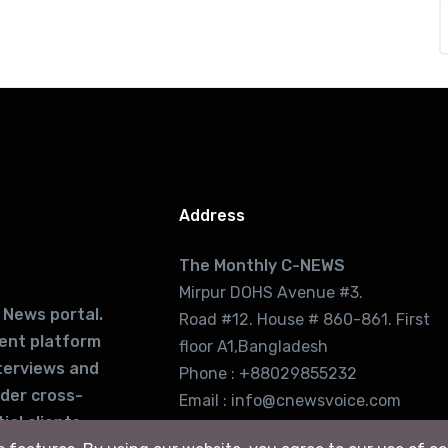
Address
The Monthly C-NEWS
Mirpur DOHS Avenue #3.
 News portal.
Road #12. House # 860-861. First
lent platform
floor A1,Bangladesh
terviews and
Phone : +88029855232
ider cross-
Email : info@cnewsvoice.com
ial clients
cnewsvoice2002@gmail.com