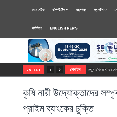
হোম পেইজ
কম্পিউটেক
নতুনপন্য
ল্যাপটপ
ম
স্টার্টআপ
ENGLISH NEWS
মোবাইল
নতুন সি-সিরিজ স্মার
LATEST
কৃষি নারী উদ্যোক্তাদের সম্প
প্রাইম ব্যাংকের চুক্তি