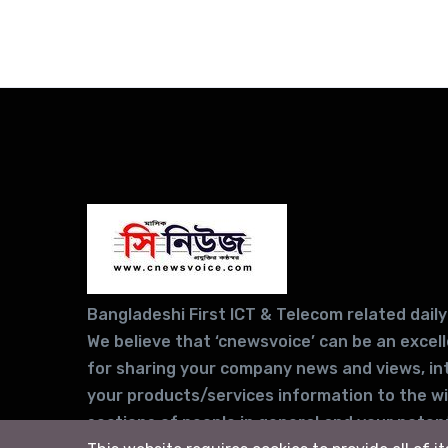
Bangladeshi First ICT & Telecom related daily
We believe that ‘cnewsvoice’ can be an excel
for sharing your company news and views, in
your products/services information to the w
sections of people in general and your potent