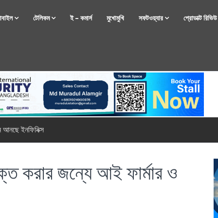
োবাইল
টেলিকম
ই – কমার্স
মুখোমুখি
সফটওয়্যার
প্রোডাক্ট রিভি
্টফোন নিয়ে আসছে রিয়েলমি
ৃক্ত করার জন্যে আই ফার্মার ও