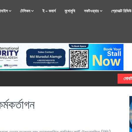
োবাইল
টেলিকম
ই – কমার্স
মুখোমুখি
সফটওয়্যার
প্রোডাক্ট রিভি
্টফোন নিয়ে আসছে রিয়েলমি
র্মকর্তাগন