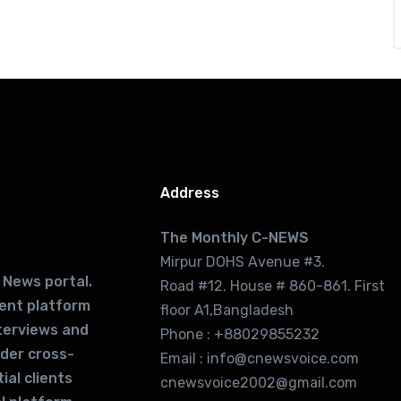
Address
The Monthly C-NEWS
Mirpur DOHS Avenue #3.
 News portal.
Road #12. House # 860-861. First
lent platform
floor A1,Bangladesh
terviews and
Phone : +88029855232
ider cross-
Email : info@cnewsvoice.com
ial clients
cnewsvoice2002@gmail.com