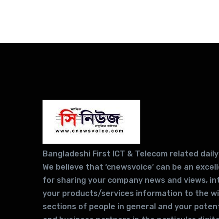
Bangladeshi First ICT & Telecom related daily
We believe that ‘cnewsvoice’ can be an excel
for sharing your company news and views, in
your products/services information to the w
sections of people in general and your potent