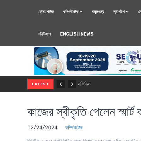
হোম পেইজ
কম্পিউটেক
নতুনপন্য
ল্যাপটপ
ম
স্টার্টআপ
ENGLISH NEWS
মোবাইল
নতুন সি-সিরিজ স্মার
LATEST
কাজের স্বীকৃতি পেলেন স্মার্ট ক
02/24/2024
কম্পিউটেক