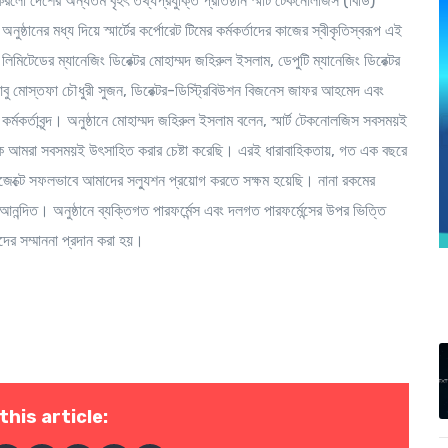
 করলো দেশের অন্যতম বৃহৎ তথ্যপ্রযুক্তি প্রতিষ্ঠান স্মার্ট টেকনোলজিস (বিডি)
ুষ্ঠানের মধ্য দিয়ে স্মার্টের কর্পোরেট টিমের কর্মকর্তাদের কাজের স্বীকৃতিস্বরূপ এই
লিমিটেডের ম্যানেজিং ডিরেক্টর মোহাম্মদ জহিরুল ইসলাম, ডেপুটি ম্যানেজিং ডিরেক্টর
ন আবু মোস্তফা চৌধুরী সুজন, ডিরেক্টর-ডিস্ট্রিবিউশন বিজনেস জাফর আহমেদ এবং
কর্মকর্তাবৃন্দ। অনুষ্ঠানে মোহাম্মদ জহিরুল ইসলাম বলেন, স্মার্ট টেকনোলজিস সবসময়ই
িকতাকে আমরা সবসময়ই উৎসাহিত করার চেষ্টা করেছি। এরই ধারাবাহিকতায়, গত এক বছরে
ি প্রজেক্টে সফলভাবে আমাদের সল্যুশন প্রয়োগ করতে সক্ষম হয়েছি। নানা রকমের
দিত। অনুষ্ঠানে ব্যক্তিগত পারফর্মেন্স এবং দলগত পারফর্মেন্সের উপর ভিত্তি
তাদের সম্মাননা প্রদান করা হয়।
this article: