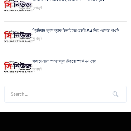
মুখোমুখি
প্রিমিয়াম গ্লাস ব্যাক ডিজাইনের রেডমি A3 নিয়ে এসেছে শাওমি
মুখোমুখি
বাজারে এলো পাওয়ারফুল টেকনো স্পার্ক ২০ প্রো
মুখোমুখি