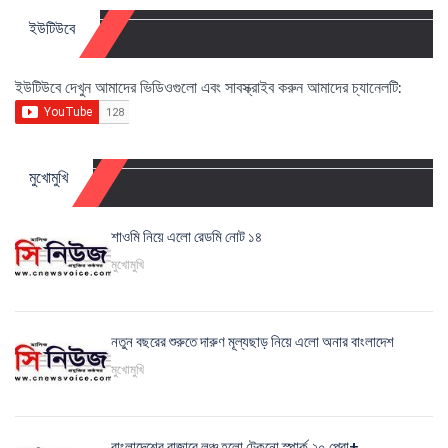
ইউটিউবে
ইউটিউবে দেখুন আমাদের ভিডিওগুলো এবং সাবস্ক্রাইব করুন আমাদের চ্যানেলটি:
মুখোমুখি
শাওমি নিয়ে এলো রেডমি নোট ১৪
মুখোমুখি
নতুন বছরের শুরুতে দারুণ মূল্যছাড় নিয়ে এলো অনার বাংলাদেশ
মুখোমুখি
বাংলাদেশের বাজারে লঞ্চ হলো টেকনো স্পার্ক ২০ প্রো+